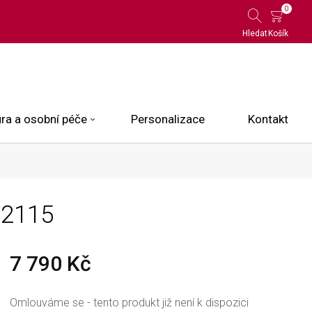
0
Hledat
Košík
ra a osobní péče
Personalizace
Kontakt
 Limited Edition
12115
N.O.X.
ce
7 790 Kč
Omlouváme se - tento produkt již není k dispozici