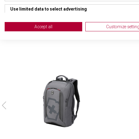
TYP ZAVAZADLA
Bat
Use limited data to select advertising
Create profiles for personalised advertising
Accept all
Customize settin
Use profiles to select personalised advertising
Create profiles to personalise content
Use profiles to select personalised content
Measure advertising performance
Measure content performance
Understand audiences through statistics or combinations of da
Develop and improve services
Use limited data to select content
IAB Special Features: