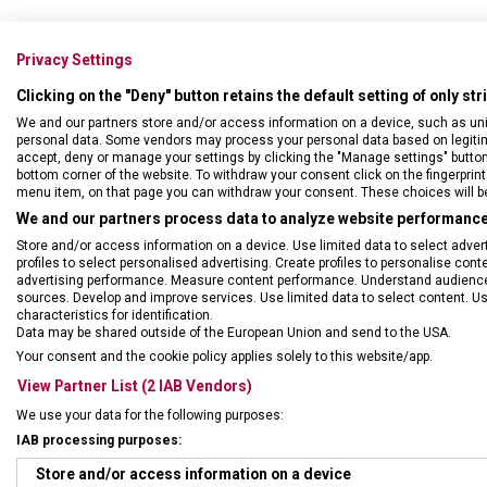
Privacy Settings
Clicking on the "Deny" button retains the default setting of only st
We and our partners store and/or access information on a device, such as un
personal data. Some vendors may process your personal data based on legitimat
accept, deny or manage your settings by clicking the "Manage settings" button or
bottom corner of the website. To withdraw your consent click on the fingerprint 
menu item, on that page you can withdraw your consent. These choices will be 
We and our partners process data to analyze website performance 
Store and/or access information on a device. Use limited data to select adverti
profiles to select personalised advertising. Create profiles to personalise con
advertising performance. Measure content performance. Understand audiences 
sources. Develop and improve services. Use limited data to select content. U
characteristics for identification.
DRUH ZBOŽÍ
Cest
Data may be shared outside of the European Union and send to the USA.
Your consent and the cookie policy applies solely to this website/app.
View Partner List (2 IAB Vendors)
ZÁRUKA
1 + 1
We use your data for the following purposes:
IAB processing purposes:
HMOTNOST
800 
Store and/or access information on a device