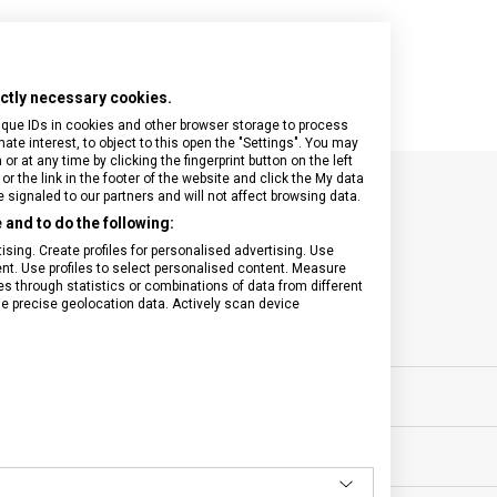
rictly necessary cookies.
ique IDs in cookies and other browser storage to process
e interest, to object to this open the "Settings". You may
 at any time by clicking the fingerprint button on the left
or the link in the footer of the website and click the My data
signaled to our partners and will not affect browsing data.
SPECIFIKACE PRODUKTU
and to do the following:
sing. Create profiles for personalised advertising. Use
tent. Use profiles to select personalised content. Measure
through statistics or combinations of data from different
se precise geolocation data. Actively scan device
ovní vybavení
VELIKOST
0 let
MATERIÁL
g
BARVA