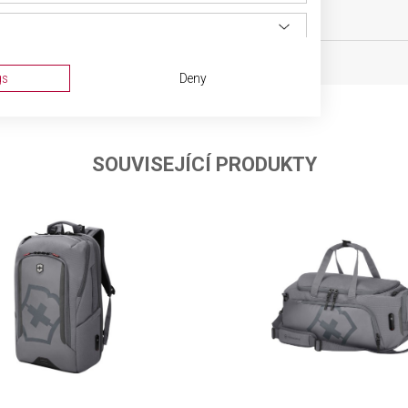
oh
OBJEM
gs
Deny
SOUVISEJÍCÍ PRODUKTY
ta from different sources