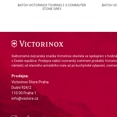
Use precise geolocation data
E
BATOH VICTORINOX TOURING 2.0 COMMUTER
BATOH VI
STONE GREY
Identify devices based on information actively requested
Non-IAB processing purposes:
Necessary
Performance
Functional
Světoznámá švýcarská značka Victorinox otevřela ve spolupráci s hodi
v České republice. Prodejna nabízí rozmanitý sortiment produktů Victorin
Advertising
náměstí; od slavného armádního nože až po kuchyňské vybavení, cestovn
Prodejna:
Victorinox Store Praha
Dušní 924/2
110 00 Praha 1
info@vxstore.cz