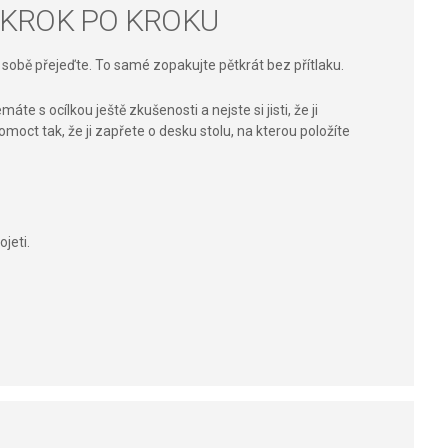
 KROK PO KROKU
k sobě přejeďte. To samé zopakujte pětkrát bez přítlaku.
e s ocílkou ještě zkušenosti a nejste si jisti, že ji
moct tak, že ji zapřete o desku stolu, na kterou položíte
jeti.