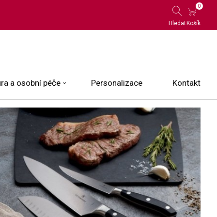
0
Hledat
Košík
ra a osobní péče
Personalizace
Kontakt
 Limited Edition
N.O.X.
ce