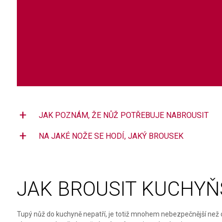
Swiss Card
Sady nožů
Všechno cestovní vybavení
Multifunkční kleště
Příbory
Všechny kapesní nože
Škrabky
Broušení nožů
Kované nože
Ostatní kuchyňské vybavení
JAK POZNÁM, ŽE NŮŽ POTŘEBUJE NABROUSIT
NA JAKÉ NOŽE SE HODÍ, JAKÝ BROUSEK
JAK BROUSIT KUCHYŇ
Tupý nůž do kuchyně nepatří, je totiž mnohem nebezpečnější než os