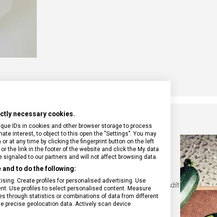
rictly necessary cookies.
ique IDs in cookies and other browser storage to process
e interest, to object to this open the "Settings". You may
A OCÍLKOU
 at any time by clicking the fingerprint button on the left
or the link in the footer of the website and click the My data
signaled to our partners and will not affect browsing data.
ednodušeně řečeno brousek ubírá materiál z čepele a
and to do the following:
a vyhlazuje do původního stavu v místech, kde se krájením
sing. Create profiles for personalised advertising. Use
ání ocílky vůči ostří šetrnější a zároveň se doporučuje použít
tent. Use profiles to select personalised content. Measure
osti na čepeli, které vznikly broušením.
through statistics or combinations of data from different
se precise geolocation data. Actively scan device
 ostří stává tlustší a tlustší, tím pádem i broušení