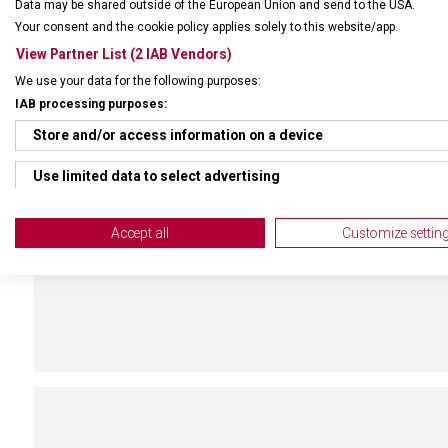
Data may be shared outside of the European Union and send to the USA.
náročnější. Proto doporučujeme se jednou za několik let
Your consent and the cookie policy applies solely to this website/app.
nabrousit.
View Partner List (2 IAB Vendors)
We use your data for the following purposes:
IAB processing purposes:
Store and/or access information on a device
Use limited data to select advertising
Create profiles for personalised advertising
Accept all
Customize settin
Use profiles to select personalised advertising
Create profiles to personalise content
Use profiles to select personalised content
Measure advertising performance
Measure content performance