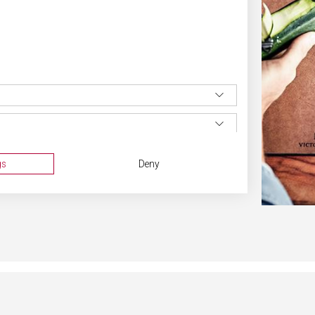
 obrátit na odborníka a nechat si nůž profesionálně
gs
Deny