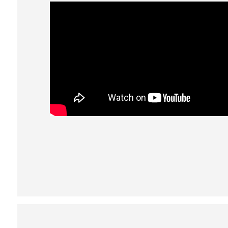
Understand audiences through statistics or combinations of da
Develop and improve services
Use limited data to select content
IAB Special Features:
Use precise geolocation data
Identify devices based on information actively requested
Non-IAB processing purposes:
Necessary
Performance
Functional
Advertising