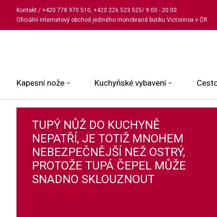
Kontakt
/
+420 778 970 510
,
+420 226 523 525
/ 9:00 - 20:00
Oficiální internetový obchod jediného monobrand butiku Victorinox v ČR
Kapesní nože
Kuchyňské vybavení
Cesto
Malé kapesní nože
Kuchařské nože
Kabinové kufry
Dámské
TUPÝ NŮŽ DO KUCHYNĚ
NEPATŘÍ, JE TOTIŽ MNOHEM
Střední kapesní nože
Univerzální nože
Kufry k odbavení
Pánské
NEBEZPEČNĚJŠÍ NEŽ OSTRÝ,
Velké kapesní nože
Steakové nože
Batohy
Všechny hodinky
PROTOŽE TUPÁ ČEPEL MŮŽE
Pouzdra a příslušenství
Nože na pečivo
Aktovky a kabelky
SNADNO SKLOUZNOUT
Outdoorové nože
Struhadla a nůžky
Kosmetické taštičky
Zahradní nože
Prkénka a stojany
Tašky a ledvinky