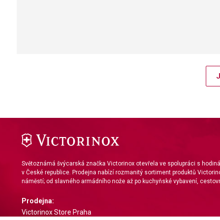
J
Světoznámá švýcarská značka Victorinox otevřela ve spolupráci s hodi
v České republice. Prodejna nabízí rozmanitý sortiment produktů Victorin
náměstí; od slavného armádního nože až po kuchyňské vybavení, cestovn
Prodejna:
Victorinox Store Praha