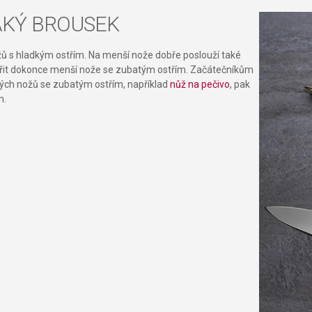
JAKÝ BROUSEK
žů s hladkým ostřím. Na menší nože dobře poslouží také
třit dokonce menší nože se zubatým ostřím. Začátečníkům
ých nožů se zubatým ostřím, například
nůž na pečivo
, pak
m.