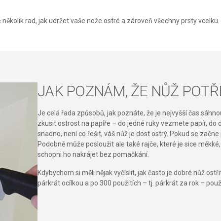
několik rad, jak udržet vaše nože ostré a zároveň všechny prsty vcelku.
JAK POZNÁM, ŽE NŮŽ POTŘ
Je celá řada způsobů, jak poznáte, že je nejvyšší čas sáhn
zkusit ostrost na papíře – do jedné ruky vezmete papír, do 
snadno, není co řešit, váš nůž je dost ostrý. Pokud se začne
Podobně může posloužit ale také rajče, které je sice měkk
schopni ho nakrájet bez pomačkání.
Kdybychom si měli nějak vyčíslit, jak často je dobré nůž ostři
párkrát ocílkou a po 300 použitích – tj. párkrát za rok – použ