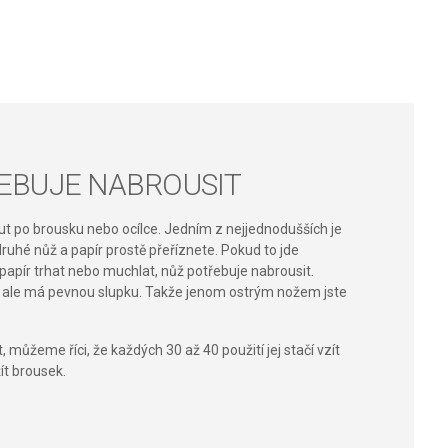
EBUJE NABROUSIT
out po brousku nebo ocílce. Jedním z nejjednodušších je
druhé nůž a papír prostě přeříznete. Pokud to jde
 papír trhat nebo muchlat, nůž potřebuje nabrousit.
é, ale má pevnou slupku. Takže jenom ostrým nožem jste
t, můžeme říci, že každých 30 až 40 použití jej stačí vzít
ít brousek.