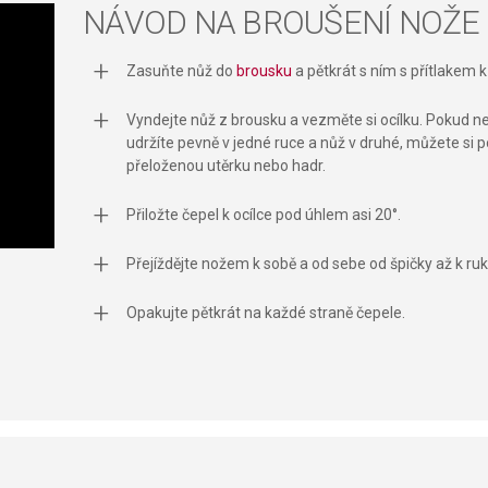
NÁVOD NA BROUŠENÍ NOŽE
ta from different sources
Zasuňte nůž do
brousku
a pětkrát s ním s přítlakem 
Vyndejte nůž z brousku a vezměte si ocílku. Pokud nemát
udržíte pevně v jedné ruce a nůž v druhé, můžete si po
přeloženou utěrku nebo hadr.
Přiložte čepel k ocílce pod úhlem asi 20°.
Přejíždějte nožem k sobě a od sebe od špičky až k ruko
Opakujte pětkrát na každé straně čepele.