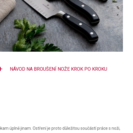
NÁVOD NA BROUŠENÍ NOŽE KROK PO KROKU
m úplně jinam. Ostření je proto důležitou součástí práce s noži,