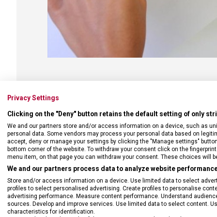
Privacy Settings
Clicking on the "Deny" button retains the default setting of only st
We and our partners store and/or access information on a device, such as un
personal data. Some vendors may process your personal data based on legitimat
ROZDÍL MEZI BROUSKEM 
accept, deny or manage your settings by clicking the "Manage settings" button or
bottom corner of the website. To withdraw your consent click on the fingerprint 
menu item, on that page you can withdraw your consent. These choices will be 
Jaké jsou rozdíly mezi používáním brousku a ocílky? Zj
We and our partners process data to analyze website performance 
vytváří zcela nové ostří, kdežto ocílka ostří narovnává 
Store and/or access information on a device. Use limited data to select adverti
vytvořily nejrůznější nerovnosti. Z toho důvodu je použív
profiles to select personalised advertising. Create profiles to personalise con
ocílku po každém broušení, aby vyhladila všechny nerovn
advertising performance. Measure content performance. Understand audiences 
sources. Develop and improve services. Use limited data to select content. U
characteristics for identification.
Po letech používání a broušení se čepel nože v místě jeho