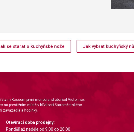
ak se starat o kuchyňské nože
Jak vybrat kuchyňský n
nářstvím Koscom první monobrand obchod Victorinox
ox na prestižním místě v blízkosti Staroměstského
í zavazadla a hodinky.
Otevírací doba prodejny:
Pondělí až neděle od 9:00 do 20:00