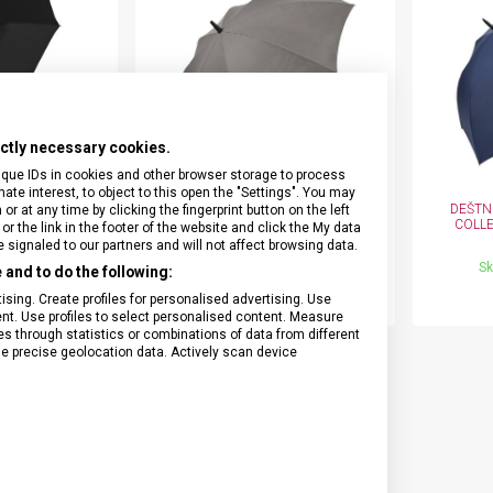
Onyx Black
I.N.O.X.
Airox
Wood
Journey 1884
Airox Advanced
Venture
Maverick
Mythic
Swiss Army
Spectra 3.0
rictly necessary cookies.
Touring 2.0
ique IDs in cookies and other browser storage to process
e interest, to object to this open the "Settings". You may
Victoria Signature
RINOX BRAND
DEŠTNÍK VICTORINOX BRAND
DEŠTN
 at any time by clicking the fingerprint button on the left
DUOMATIC
COLLECTION HERITAGE STICK
COLLE
or the link in the footer of the website and click the My data
Werks Traveler 7.0
signaled to our partners and will not affect browsing data.
70
612485
prodejně
Skladem na prodejně
Sk
and to do the following:
 Kč
990 Kč
sing. Create profiles for personalised advertising. Use
tent. Use profiles to select personalised content. Measure
through statistics or combinations of data from different
se precise geolocation data. Actively scan device