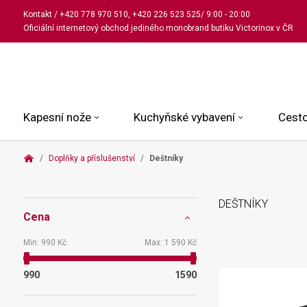
Kontakt
/
+420 778 970 510
,
+420 226 523 525
/ 9:00 - 20:00
Oficiální internetový obchod jediného monobrand butiku Victorinox v ČR
Kapesní nože
Kuchyňské vybavení
Cesto
Doplňky a příslušenství
Deštníky
Malé kapesní nože
Kuchařské nože
Kabinové kufry
Dámské
Střední kapesní nože
Univerzální nože
Kufry k odbavení
Pánské
DEŠTNÍKY
Cena
Velké kapesní nože
Steakové nože
Batohy
Všechny hodinky
Pouzdra a příslušenství
Nože na pečivo
Aktovky a kabelky
Min:
990 Kč
Max:
1 590 Kč
Outdoorové nože
Struhadla a nůžky
Kosmetické taštičky
990
1590
Zahradní nože
Prkénka a stojany
Tašky a ledvinky