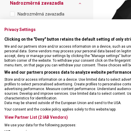
Swiss Card
Sady nožů
Všechno cestovní vybavení
Nadrozměrná zavazadla
Multifunkční kleště
Příbory
Nadrozměrná zavazadla
Všechny kapesní nože
Škrabky
Privacy Settings
Broušení nožů
Skladem
Clicking on the "Deny" button retains the default setting of only st
Kované nože
Ihned k odeslání
We and our partners store and/or access information on a device, such as un
personal data. Some vendors may process your personal data based on legitimat
Ostatní kuchyňské vybavení
Prodejna VX butik
DEŠTNÍK VICTO
accept, deny or manage your settings by clicking the "Manage settings" button or
COLLECTION 
bottom corner of the website. To withdraw your consent click on the fingerprint 
menu item, on that page you can withdraw your consent. These choices will be 
6124
Skladem na 
We and our partners process data to analyze website performance 
Druh zboží
1 590
Store and/or access information on a device. Use limited data to select adverti
profiles to select personalised advertising. Create profiles to personalise con
Doplňky
advertising performance. Measure content performance. Understand audiences 
sources. Develop and improve services. Use limited data to select content. U
characteristics for identification.
Data may be shared outside of the European Union and send to the USA.
Barva
Your consent and the cookie policy applies solely to this website/app.
Černá
View Partner List (2 IAB Vendors)
We use your data for the following purposes:
Šedá