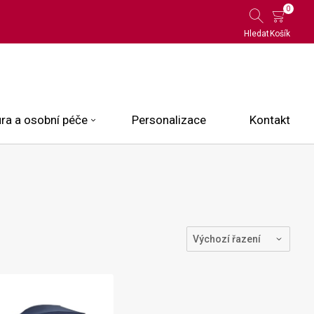
0
Hledat
Košík
ra a osobní péče
Personalizace
Kontakt
 Limited Edition
N.O.X.
ce