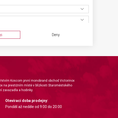
gs
Deny
nářstvím Koscom první monobrand obchod Victorinox
ox na prestižním místě v blízkosti Staroměstského
í zavazadla a hodinky.
ta from different sources
Otevírací doba prodejny:
Pondělí až neděle od 9:00 do 20:00