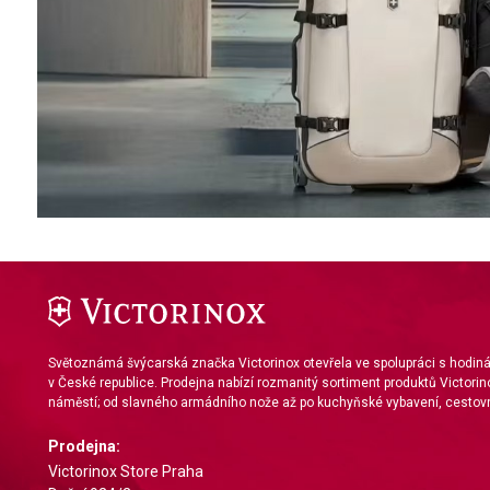
Světoznámá švýcarská značka Victorinox otevřela ve spolupráci s hodi
v České republice. Prodejna nabízí rozmanitý sortiment produktů Victorin
náměstí; od slavného armádního nože až po kuchyňské vybavení, cestovn
Prodejna:
Victorinox Store Praha