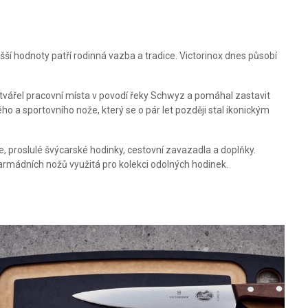
yšší hodnoty patří rodinná vazba a tradice. Victorinox dnes působí
ytvářel pracovní místa v povodí řeky Schwyz a pomáhal zastavit
o a sportovního nože, který se o pár let později stal ikonickým
e, proslulé švýcarské hodinky, cestovní zavazadla a doplňky.
 armádních nožů využitá pro kolekci odolných hodinek.