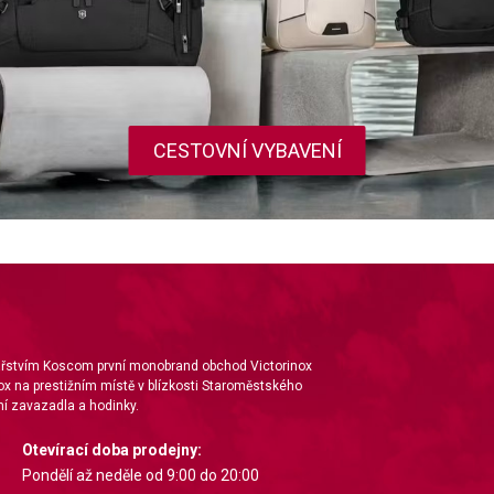
CESTOVNÍ VYBAVENÍ
nářstvím Koscom první monobrand obchod Victorinox
ox na prestižním místě v blízkosti Staroměstského
í zavazadla a hodinky.
Otevírací doba prodejny:
Pondělí až neděle od 9:00 do 20:00