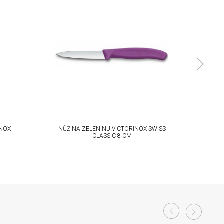
INOX
NŮŽ NA ZELENINU VICTORINOX SWISS
BLOK S 
CLASSIC 8 CM