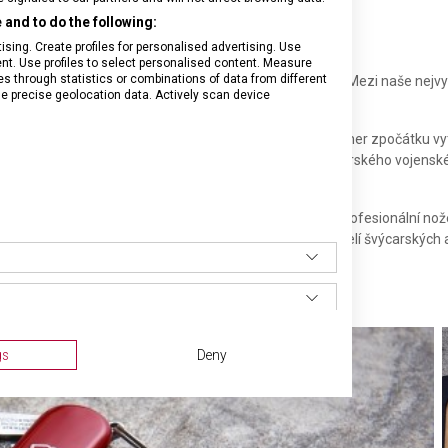
and to do the following:
sing. Create profiles for personalised advertising. Use
tent. Use profiles to select personalised content. Measure
through statistics or combinations of data from different
 a neustálé inovace – to jsou základní pilíře naší značky. Mezi naše nejv
se precise geolocation data. Actively scan device
 době patřilo Švýcarsko k chudším zemím Evropy. Karl Elsener zpočátku v
carskou armádu. Od roku 1897 pokračoval ve vývoji švýcarského vojenskéh
men pro světoznámou prosperující společností.
 švýcarských výrobků: švýcarské armádní nože, domácí a profesionální nož
všech kategorií výrobků – například kvalitní ocel z čepelí švýcarských
gs
Deny