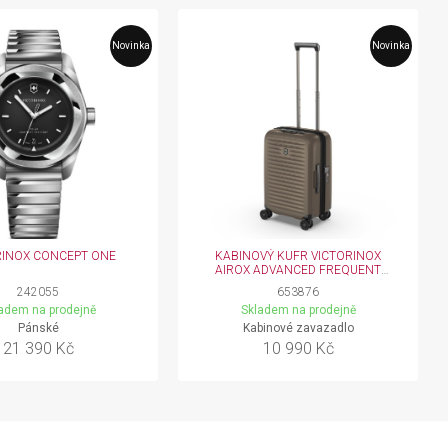
Novinka
Novinka
RINOX CONCEPT ONE
KABINOVÝ KUFR VICTORINOX
AIROX ADVANCED FREQUENT
FLYER EXPANDABLE
242055
653876
adem na prodejně
Skladem na prodejně
Pánské
Kabinové zavazadlo
21 390 Kč
10 990 Kč