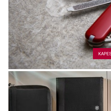
Use profiles to select personalised content
Measure advertising performance
Measure content performance
Understand audiences through statistics or combinations of da
Develop and improve services
KAPES
Use limited data to select content
IAB Special Features:
Use precise geolocation data
Identify devices based on information actively requested
Non-IAB processing purposes:
Necessary
Performance