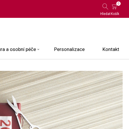
0
Hledat
Košík
ra a osobní péče
Personalizace
Kontakt
 Limited Edition
N.O.X.
ce