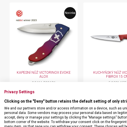
ka
Novinka
KAPESNÍ NŮŽ VICTORINOX EVOKE
KUCHYŇSKÝ NŮŽ VI
ALOX
FIBROX 15 C
0.9411.D221B1
5.2001.15B
Skladem na prodejně
Skladem na prod
Privacy Settings
2 649 Kč
669 Kč
Clicking on the "Deny" button retains the default setting of only st
We and our partners store and/or access information on a device, such as un
personal data. Some vendors may process your personal data based on legitimat
accept, deny or manage your settings by clicking the "Manage settings" button or
bottom corner of the website. To withdraw your consent click on the fingerprint 
menu item, on that page you can withdraw your consent. These choices will be 