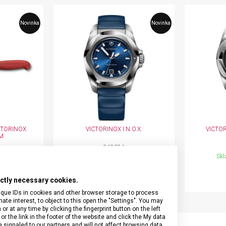
Novinka
Novinka
CTORINOX
VICTORINOX I.N.O.X.
VICTO
M
242084
ejně
Externí sklad
Skl
Pánské
12 390 Kč
rictly necessary cookies.
ique IDs in cookies and other browser storage to process
e interest, to object to this open the "Settings". You may
 at any time by clicking the fingerprint button on the left
or the link in the footer of the website and click the My data
signaled to our partners and will not affect browsing data.