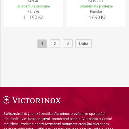
242040
241976.1
Skladem na prodejně
Skladem na prodejně
Pánské
Pánské
11 190 Kč
14 690 Kč
1
2
3
Další
Světoznámá švýcarská značka Victorinox otevřela ve spolupráci
s hodinářstvím Koscom první monobrand obchod Victorinox v České
republice. Prodejna nabízí rozmanitý sortiment produktů Victorinox