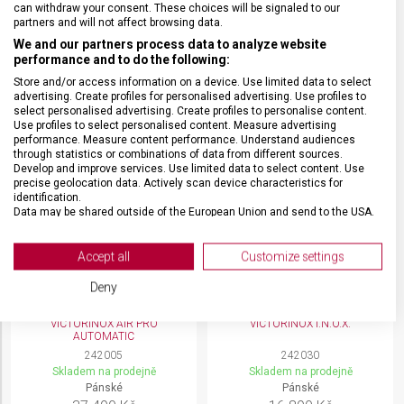
can withdraw your consent. These choices will be signaled to our
242028
242006
partners and will not affect browsing data.
Skladem na prodejně
Skladem na prodejně
We and our partners process data to analyze website
Pánské
Pánské
performance and to do the following:
12 390 Kč
39 990 Kč
Store and/or access information on a device. Use limited data to select
advertising. Create profiles for personalised advertising. Use profiles to
select personalised advertising. Create profiles to personalise content.
Use profiles to select personalised content. Measure advertising
performance. Measure content performance. Understand audiences
through statistics or combinations of data from different sources.
Develop and improve services. Use limited data to select content. Use
precise geolocation data. Actively scan device characteristics for
identification.
Data may be shared outside of the European Union and send to the USA.
Your consent and the cookie policy applies solely to this website/app.
View Partner List (2 IAB Vendors)
Accept all
Customize settings
We use your data for the following purposes:
Deny
IAB processing purposes:
VICTORINOX AIR PRO
VICTORINOX I.N.O.X.
Store and/or access information on a device
AUTOMATIC
242005
242030
Use limited data to select advertising
Skladem na prodejně
Skladem na prodejně
Pánské
Pánské
Create profiles for personalised advertising