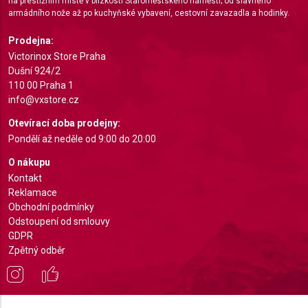
na prestižním místě v blízkosti Staroměstského náměstí; od slavného
armádního nože až po kuchyňské vybavení, cestovní zavazadla a hodinky.
Prodejna:
Victorinox Store Praha
Dušní 924/2
110 00 Praha 1
info@vxstore.cz
Otevírací doba prodejny:
Pondělí až neděle od 9:00 do 20:00
O nákupu
Kontakt
Reklamace
Obchodní podmínky
Odstoupení od smlouvy
GDPR
Zpětný odběr