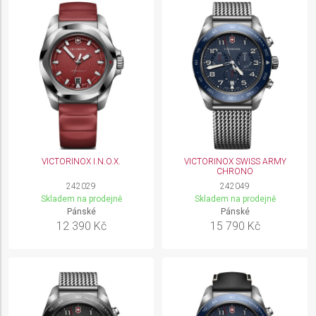
Identify devices based on information actively
requested
Non-IAB processing purposes:
Necessary
Performance
Functional
Advertising
VICTORINOX I.N.O.X.
VICTORINOX SWISS ARMY
CHRONO
242029
242049
Skladem na prodejně
Skladem na prodejně
Pánské
Pánské
12 390 Kč
15 790 Kč