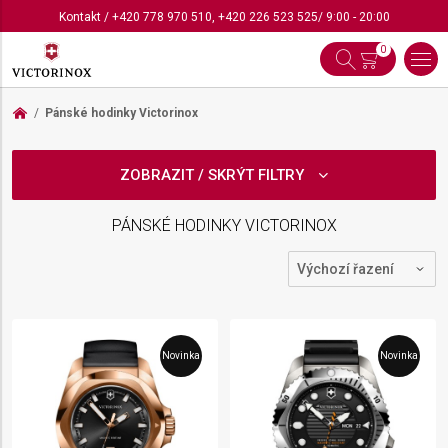
Kontakt
/
+420 778 970 510
,
+420 226 523 525
/ 9:00 - 20:00
0
Pánské hodinky Victorinox
ZOBRAZIT / SKRÝT FILTRY
PÁNSKÉ HODINKY VICTORINOX
Novinka
Novinka