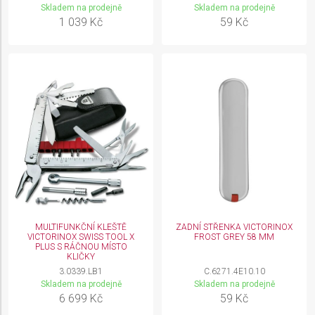
Skladem na prodejně
Skladem na prodejně
1 039 Kč
59 Kč
MULTIFUNKČNÍ KLEŠTĚ
ZADNÍ STŘENKA VICTORINOX
VICTORINOX SWISS TOOL X
FROST GREY 58 MM
PLUS S RÁČNOU MÍSTO
KLIČKY
3.0339.LB1
C.6271.4E10.10
Skladem na prodejně
Skladem na prodejně
6 699 Kč
59 Kč