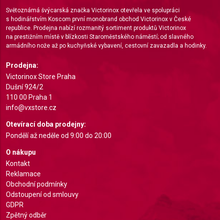
Světoznámá švýcarská značka Victorinox otevřela ve spolupráci
s hodinářstvím Koscom první monobrand obchod Victorinox v České
republice. Prodejna nabízí rozmanitý sortiment produktů Victorinox
na prestižním místě v blízkosti Staroměstského náměstí; od slavného
armádního nože až po kuchyňské vybavení, cestovní zavazadla a hodinky.
Prodejna:
Victorinox Store Praha
Dušní 924/2
110 00 Praha 1
info@vxstore.cz
Otevírací doba prodejny:
Pondělí až neděle od 9:00 do 20:00
O nákupu
Kontakt
Reklamace
Obchodní podmínky
Odstoupení od smlouvy
GDPR
Zpětný odběr