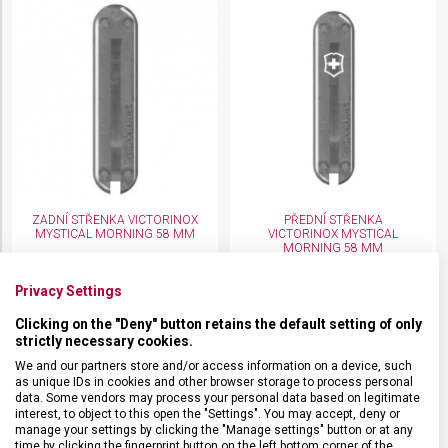
ZADNÍ STŘENKA VICTORINOX
PŘEDNÍ STŘENKA
MYSTICAL MORNING 58 MM
VICTORINOX MYSTICAL
MORNING 58 MM
C.6231.T4.10
C.6231.T3.10
Skladem na prodejně
Skladem na prodejně
Privacy Settings
59 Kč
59 Kč
Clicking on the "Deny" button retains the default setting of only
strictly necessary cookies.
We and our partners store and/or access information on a device, such
as unique IDs in cookies and other browser storage to process personal
data. Some vendors may process your personal data based on legitimate
interest, to object to this open the "Settings". You may accept, deny or
manage your settings by clicking the "Manage settings" button or at any
time by clicking the fingerprint button on the left bottom corner of the