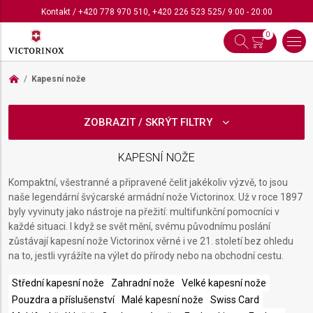
Kontakt
/
+420 778 970 510
,
+420 226 523 525
/ 9:00 - 20:00
0
Kapesní nože
ZOBRAZIT / SKRÝT FILTRY
KAPESNÍ NOŽE
Kompaktní, všestranné a připravené čelit jakékoliv výzvě, to jsou
naše legendární švýcarské armádní nože Victorinox. Už v roce 1897
byly vyvinuty jako nástroje na přežití: multifunkční pomocníci v
každé situaci. I když se svět mění, svému původnímu poslání
zůstávají kapesní nože Victorinox věrné i ve 21. století bez ohledu
na to, jestli vyrážíte na výlet do přírody nebo na obchodní cestu.
Střední kapesní nože
Zahradní nože
Velké kapesní nože
Pouzdra a příslušenství
Malé kapesní nože
Swiss Card