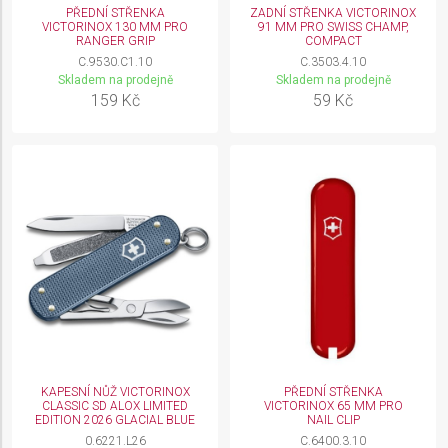
Use precise geolocation data
PŘEDNÍ STŘENKA
ZADNÍ STŘENKA VICTORINOX
VICTORINOX 130 MM PRO
91 MM PRO SWISS CHAMP,
RANGER GRIP
COMPACT
Identify devices based on information actively
C.9530.C1.10
C.3503.4.10
requested
Skladem na prodejně
Skladem na prodejně
159 Kč
59 Kč
Non-IAB processing purposes:
Necessary
Performance
Functional
Advertising
KAPESNÍ NŮŽ VICTORINOX
PŘEDNÍ STŘENKA
CLASSIC SD ALOX LIMITED
VICTORINOX 65 MM PRO
EDITION 2026 GLACIAL BLUE
NAIL CLIP
0.6221.L26
C.6400.3.10