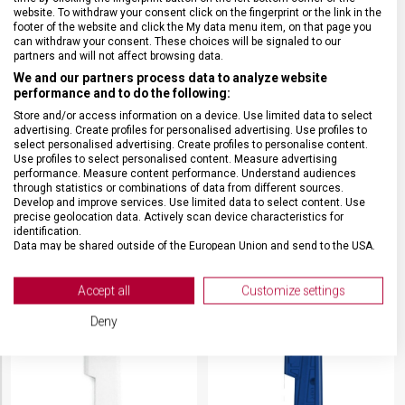
website. To withdraw your consent click on the fingerprint or the link in the
footer of the website and click the My data menu item, on that page you
can withdraw your consent. These choices will be signaled to our
partners and will not affect browsing data.
We and our partners process data to analyze website
performance and to do the following:
Store and/or access information on a device. Use limited data to select
advertising. Create profiles for personalised advertising. Use profiles to
ZADNÍ STŘENKA VICTORINOX
PŘEDNÍ STŘENKA
select personalised advertising. Create profiles to personalise content.
FIRE OPAL 58 MM
VICTORINOX FIRE OPAL 58
Use profiles to select personalised content. Measure advertising
MM
performance. Measure content performance. Understand audiences
C.6282.T4.10
C.6282.T3.10
through statistics or combinations of data from different sources.
Skladem na prodejně
Skladem na prodejně
Develop and improve services. Use limited data to select content. Use
59 Kč
59 Kč
precise geolocation data. Actively scan device characteristics for
identification.
Data may be shared outside of the European Union and send to the USA.
Your consent and the cookie policy applies solely to this website/app.
View Partner List (2 IAB Vendors)
Accept all
Customize settings
We use your data for the following purposes:
Deny
IAB processing purposes:
Store and/or access information on a device
Use limited data to select advertising