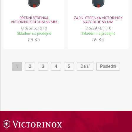
PŘEDNÍ STŘENKA
ZADNÍ STŘENKA VICTORINOX
VICTORINOX STORM 58 MM
NAVY BLUE 58 MM
C.6232.3E10.10
C.6229.4E11.10
Skladem na prodejně
Skladem na prodejně
59 Kč
59 Kč
1
2
3
4
5
Další
Poslední