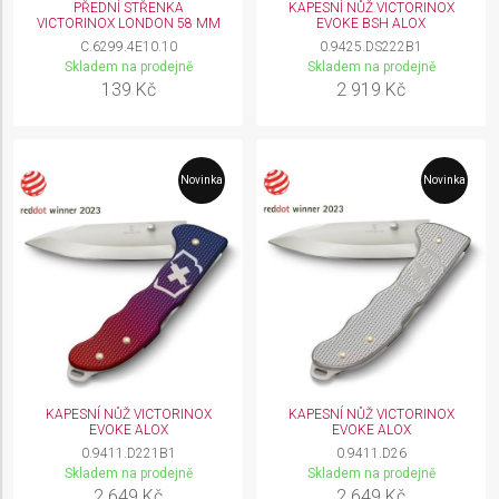
PŘEDNÍ STŘENKA
KAPESNÍ NŮŽ VICTORINOX
VICTORINOX LONDON 58 MM
EVOKE BSH ALOX
C.6299.4E10.10
0.9425.DS222B1
Skladem na prodejně
Skladem na prodejně
139 Kč
2 919 Kč
Novinka
Novinka
KAPESNÍ NŮŽ VICTORINOX
KAPESNÍ NŮŽ VICTORINOX
EVOKE ALOX
EVOKE ALOX
0.9411.D221B1
0.9411.D26
Skladem na prodejně
Skladem na prodejně
2 649 Kč
2 649 Kč