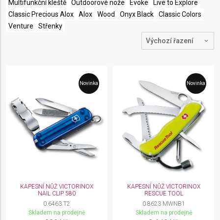
Multifunkční kleště
Outdoorové nože
Evoke
Live to Explore
Classic Precious Alox
Alox
Wood
Onyx Black
Classic Colors
Venture
Střenky
Novinka
Novinka
KAPESNÍ NŮŽ VICTORINOX
KAPESNÍ NŮŽ VICTORINOX
NAIL CLIP 580
RESCUE TOOL
0.6463.T2
0.8623.MWNB1
Skladem na prodejně
Skladem na prodejně