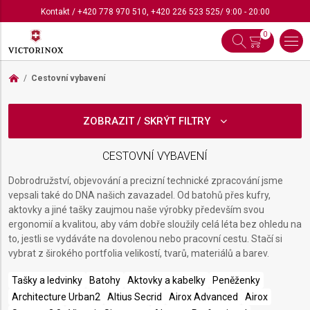
Kontakt
/
+420 778 970 510
,
+420 226 523 525
/ 9:00 - 20:00
0
Cestovní vybavení
ZOBRAZIT / SKRÝT FILTRY
CESTOVNÍ VYBAVENÍ
Dobrodružství, objevování a precizní technické zpracování jsme
vepsali také do DNA našich zavazadel. Od batohů přes kufry,
aktovky a jiné tašky zaujmou naše výrobky především svou
ergonomií a kvalitou, aby vám dobře sloužily celá léta bez ohledu na
to, jestli se vydáváte na dovolenou nebo pracovní cestu. Stačí si
vybrat z širokého portfolia velikostí, tvarů, materiálů a barev.
Tašky a ledvinky
Batohy
Aktovky a kabelky
Peněženky
Architecture Urban2
Altius Secrid
Airox Advanced
Airox