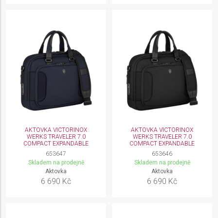
Understand audiences through statistics or
combinations of data from different sources
Develop and improve services
Use limited data to select content
IAB Special Features:
Use precise geolocation data
Identify devices based on information actively
requested
AKTOVKA VICTORINOX
AKTOVKA VICTORINOX
WERKS TRAVELER 7.0
WERKS TRAVELER 7.0
Non-IAB processing purposes:
COMPACT EXPANDABLE
COMPACT EXPANDABLE
653647
653646
Necessary
Skladem na prodejně
Skladem na prodejně
Aktovka
Aktovka
Performance
6 690 Kč
6 690 Kč
Functional