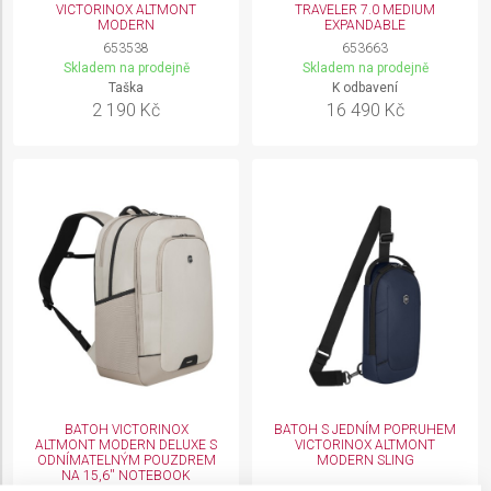
VICTORINOX ALTMONT
TRAVELER 7.0 MEDIUM
MODERN
EXPANDABLE
653538
653663
Skladem na prodejně
Skladem na prodejně
Taška
K odbavení
2 190 Kč
16 490 Kč
BATOH VICTORINOX
BATOH S JEDNÍM POPRUHEM
ALTMONT MODERN DELUXE S
VICTORINOX ALTMONT
ODNÍMATELNÝM POUZDREM
MODERN SLING
NA 15,6'' NOTEBOOK