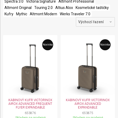
Spectra 3.0
Victoria Signature
Altmont Professional
Altmont Original
Touring 2.0
Altius Alox
Kosmetické taštičky
Kufry
Mythic
Altmont Modern
Werks Traveler 7.0
Novinka
Novinka
KABINOVÝ KUFR VICTORINOX
KABINOVÝ KUFR VICTORINOX
AIROX ADVANCED FREQUENT
AIROX ADVANCED
FLYER EXPANDABLE
EXPANDABLE
653876
653875
Skladem na prodejně
Skladem na prodejně