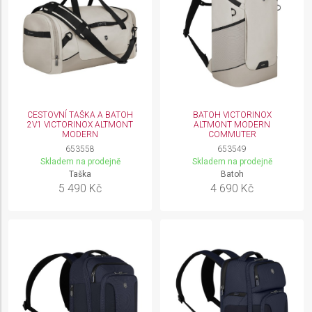
CESTOVNÍ TAŠKA A BATOH
BATOH VICTORINOX
2V1 VICTORINOX ALTMONT
ALTMONT MODERN
MODERN
COMMUTER
653558
653549
Skladem na prodejně
Skladem na prodejně
Taška
Batoh
5 490 Kč
4 690 Kč