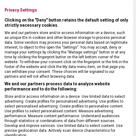
653552
653541
Skladem na prodejně
Skladem na prodejně
Privacy Settings
Batoh
Batoh
5 490 Kč
2 390 Kč
Clicking on the "Deny" button retains the default setting of only
strictly necessary cookies.
We and our partners store and/or access information on a device, such
as unique IDs in cookies and other browser storage to process personal
data. Some vendors may process your personal data based on legitimate
interest, to object to this open the "Settings". You may accept, deny or
manage your settings by clicking the "Manage settings" button or at any
time by clicking the fingerprint button on the left bottom corner of the
website. To withdraw your consent click on the fingerprint or the link in the
footer of the website and click the My data menu item, on that page you
can withdraw your consent. These choices will be signaled to our
partners and will not affect browsing data.
We and our partners process data to analyze website
performance and to do the following:
Store and/or access information on a device. Use limited data to select
advertising. Create profiles for personalised advertising. Use profiles to
select personalised advertising. Create profiles to personalise content.
BATOH S JEDNÍM POPRUHEM
CESTOVNÍ TAŠKA
Use profiles to select personalised content. Measure advertising
VICTORINOX ALTMONT
VICTORINOX WERKS
performance. Measure content performance. Understand audiences
MODERN SLING
TRAVELER 7.0 WEEKENDER
through statistics or combinations of data from different sources.
EXPANDABLE
Develop and improve services. Use limited data to select content. Use
653540
653653
precise geolocation data. Actively scan device characteristics for
Skladem na prodejně
Skladem na prodejně
identification.