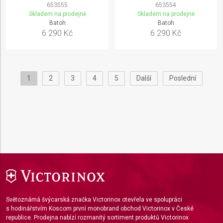
653555
653554
Skladem na prodejně
Skladem na prodejně
Batoh
Batoh
6 290 Kč
6 290 Kč
1
2
3
4
5
Další
Poslední
Světoznámá švýcarská značka Victorinox otevřela ve spolupráci
s hodinářstvím Koscom první monobrand obchod Victorinox v České
republice. Prodejna nabízí rozmanitý sortiment produktů Victorinox