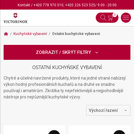
Kontakt
/
+420 778 970 510
,
+420 226 523 525
/ 9:00 - 20:00
0
Kuchyňské vybavení
Ostatní kuchyňské vybavení
ZOBRAZIT / SKRÝT FILTRY
OSTATNÍ KUCHYŇSKÉ VYBAVENÍ
Chytré a účelně navržené produkty, které na jedné straně nabízejí
výkon hodný profesionálních kuchařů a na druhé se snadno
používají i amatérům. Zkrátka ty nejefektivnější a nejpohodlnější
nástroje pro nejrůznější kuchyňské výzvy.