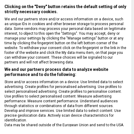
Clicking on the "Deny" button retains the default setting of only
strictly necessary cookies.
We and our partners store and/or access information on a device, such
as unique IDs in cookies and other browser storage to process personal
data. Some vendors may process your personal data based on legitimate
VYKRAJOVAČ JADŘINCŮ A
POUZDRO NA KUCHYŇSKÉ
interest, to object to this open the "Settings". You may accept, deny or
ZELENINY VICTORINOX
NOŽE VICTORINOX
manage your settings by clicking the "Manage settings" button or at any
5.3603.16
7.4010.56
time by clicking the fingerprint button on the left bottom corner of the
Skladem na prodejně
Skladem na prodejně
website. To withdraw your consent click on the fingerprint or the link in the
159 Kč
2 119 Kč
footer of the website and click the My data menu item, on that page you
can withdraw your consent. These choices will be signaled to our
partners and will not affect browsing data.
We and our partners process data to analyze website
performance and to do the following:
Store and/or access information on a device. Use limited data to select
advertising. Create profiles for personalised advertising. Use profiles to
select personalised advertising. Create profiles to personalise content.
Use profiles to select personalised content. Measure advertising
performance. Measure content performance. Understand audiences
through statistics or combinations of data from different sources.
Develop and improve services. Use limited data to select content. Use
precise geolocation data. Actively scan device characteristics for
identification.
Data may be shared outside of the European Union and send to the USA.
Your consent and the cookie policy applies solely to this website/app.