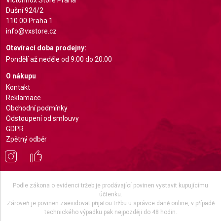
Dušní 924/2
110 00 Praha 1
info@vxstore.cz
Otevírací doba prodejny:
Pondělí až neděle od 9:00 do 20:00
O nákupu
Kontakt
Reklamace
Obchodní podmínky
Odstoupení od smlouvy
GDPR
Zpětný odběr
Podle zákona o evidenci tržeb je prodávající povinen vystavit kupujícímu
účtenku.
Zároveň je povinen zaevidovat přijatou tržbu u správce daně online, v případě
technického výpadku pak nejpozději do 48 hodin.