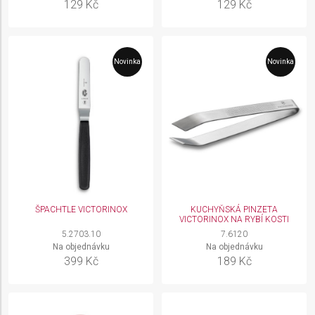
129 Kč
129 Kč
combinations of data from different sources
Develop and improve services
Novinka
Novinka
Use limited data to select content
IAB Special Features:
Use precise geolocation data
Identify devices based on information actively
requested
Non-IAB processing purposes:
Necessary
ŠPACHTLE VICTORINOX
KUCHYŇSKÁ PINZETA
VICTORINOX NA RYBÍ KOSTI
Performance
5.2703.10
7.6120
Na objednávku
Na objednávku
Functional
399 Kč
189 Kč
Advertising