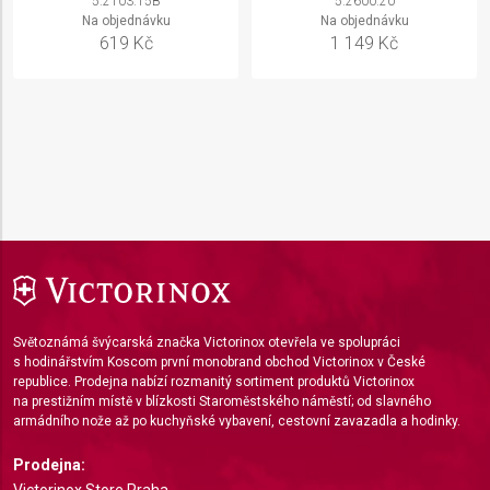
5.2103.15B
5.2600.20
Na objednávku
Na objednávku
619 Kč
1 149 Kč
Světoznámá švýcarská značka Victorinox otevřela ve spolupráci
s hodinářstvím Koscom první monobrand obchod Victorinox v České
republice. Prodejna nabízí rozmanitý sortiment produktů Victorinox
na prestižním místě v blízkosti Staroměstského náměstí; od slavného
armádního nože až po kuchyňské vybavení, cestovní zavazadla a hodinky.
Prodejna:
Victorinox Store Praha