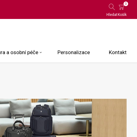
0
Hledat
Košík
ra a osobní péče
Personalizace
Kontakt
 Limited Edition
N.O.X.
ce