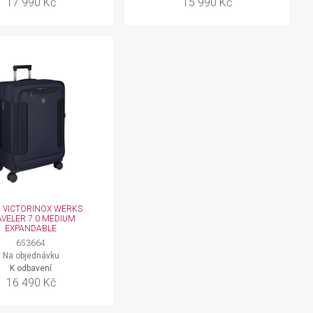
17 990 Kč
15 990 Kč
 VICTORINOX WERKS
AVELER 7.0 MEDIUM
EXPANDABLE
653664
Na objednávku
K odbavení
16 490 Kč