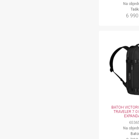
Use precise geolocation data
Na objed
Tašk
6 990
Identify devices based on information actively requested
Non-IAB processing purposes:
Necessary
Performance
Functional
Advertising
BATOH VICTOR
TRAVELER 7.0
EXPAND
6536
Na objed
Bato