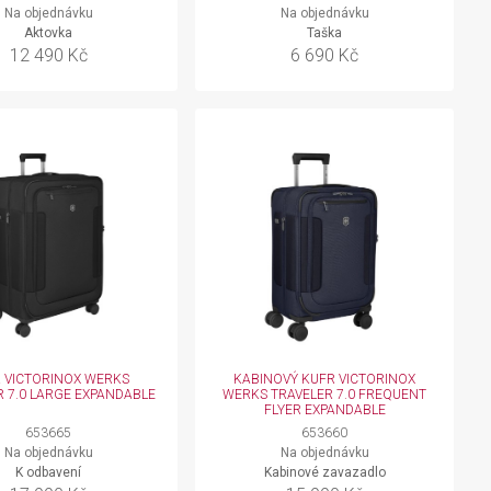
Na objednávku
Na objednávku
Aktovka
Taška
12 490 Kč
6 690 Kč
 VICTORINOX WERKS
KABINOVÝ KUFR VICTORINOX
R 7.0 LARGE EXPANDABLE
WERKS TRAVELER 7.0 FREQUENT
FLYER EXPANDABLE
653665
653660
Na objednávku
Na objednávku
K odbavení
Kabinové zavazadlo