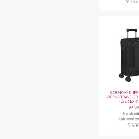
9 799
KABINOVÝ KUFR
WERKS TRAVELER 
FLYER EXP
6536
Na objed
Kabinové z
15 99