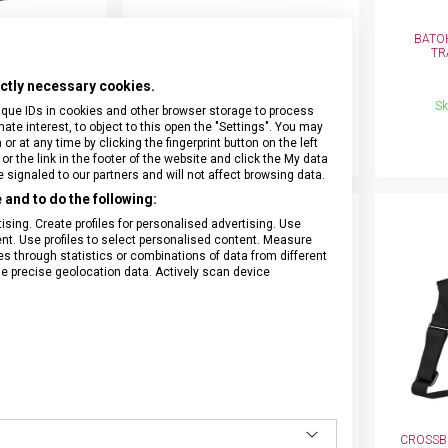
A VICTORINOX
BATOH VICTORINOX WERKS
BATO
ELER 7.0
TRAVELER 7.0 COMPACT
TR
EXPANDABLE
rictly necessary cookies.
41
653643
prodejně
Skladem na prodejně
Sk
ique IDs in cookies and other browser storage to process
a
Batoh
e interest, to object to this open the "Settings". You may
 Kč
6 299 Kč
 at any time by clicking the fingerprint button on the left
or the link in the footer of the website and click the My data
signaled to our partners and will not affect browsing data.
and to do the following:
sing. Create profiles for personalised advertising. Use
tent. Use profiles to select personalised content. Measure
through statistics or combinations of data from different
se precise geolocation data. Actively scan device
RINOX WERKS
BATOH VICTORINOX WERKS
CROSSB