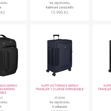
návku
Na objednávku
a
Kabinové zavazadlo
 Kč
15 990 Kč
INOX WERKS
KUFR VICTORINOX WERKS
KUFR
 BOARDING
TRAVELER 7.0 LARGE EXPANDABLE
TRAVELE
ABLE
50
653666
návku
Na objednávku
h
K odbavení