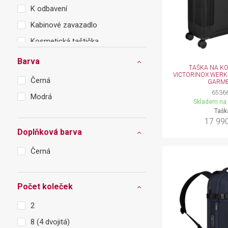
K odbavení
Kabinové zavazadlo
Kosmetická taštička
Taška
Barva
TAŠKA NA K
VICTORINOX WERKS
Černá
GARM
6536
Modrá
Skladem na 
Tašk
17 99
Doplňková barva
Černá
Počet koleček
2
8 (4 dvojitá)