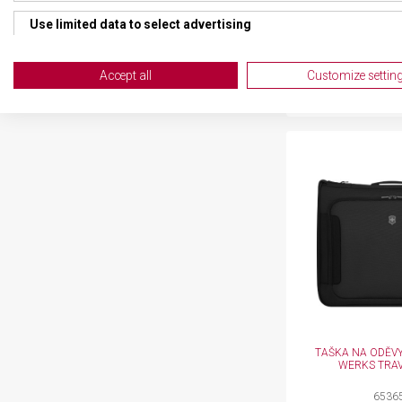
TRAVELER 7.
Use limited data to select advertising
6536
Skladem na 
Create profiles for personalised advertising
Aktov
Accept all
Customize settin
7 790
Use profiles to select personalised advertising
Create profiles to personalise content
Use profiles to select personalised content
Measure advertising performance
Measure content performance
Understand audiences through statistics or combinations of da
Develop and improve services
TAŠKA NA ODĚVY
Use limited data to select content
WERKS TRAV
IAB Special Features:
6536