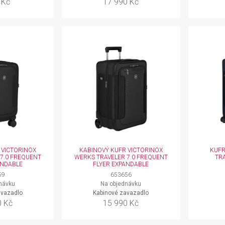
 Kč
17 990 Kč
 VICTORINOX
KABINOVÝ KUFR VICTORINOX
KUFR
7.0 FREQUENT
WERKS TRAVELER 7.0 FREQUENT
TR
ANDABLE
FLYER EXPANDABLE
59
653656
návku
Na objednávku
avazadlo
Kabinové zavazadlo
0 Kč
15 990 Kč