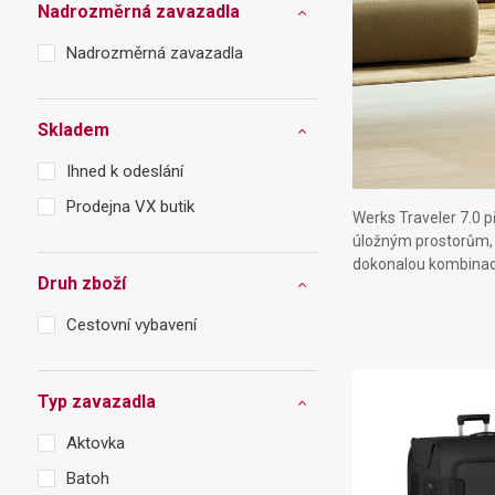
Swiss Card
Sady nožů
Všechno cestovní vybavení
Nadrozměrná zavazadla
Multifunkční kleště
Příbory
Nadrozměrná zavazadla
Všechny kapesní nože
Škrabky
Broušení nožů
Skladem
Kované nože
Ihned k odeslání
Ostatní kuchyňské vybavení
Prodejna VX butik
Werks Traveler 7.0 p
úložným prostorům, k
dokonalou kombinací s
Druh zboží
Cestovní vybavení
Typ zavazadla
Aktovka
Batoh