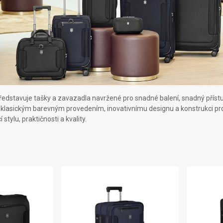
Onyx Black
I.N.O.X.
Airox
Wood
Journey 1884
Airox Advanced
Venture
Maverick
Mythic
Swiss Army
Spectra 3.0
Touring 2.0
Victoria Signature
ředstavuje tašky a zavazadla navržené pro snadné balení, snadný přístup
lasickým barevným provedením, inovativnímu designu a konstrukci pro zv
Werks Traveler 7.0
tylu, praktičnosti a kvality.