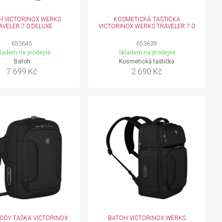
H VICTORINOX WERKS
KOSMETICKÁ TAŠTIČKA
AVELER 7.0 DELUXE
VICTORINOX WERKS TRAVELER 7.0
653645
653639
ladem na prodejně
Skladem na prodejně
Batoh
Kosmetická taštička
7 699 Kč
2 690 Kč
ODY TAŠKA VICTORINOX
BATOH VICTORINOX WERKS