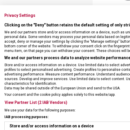
CROSSBODY TAŠK
Privacy Settings
WERKS TRAV
Clicking on the "Deny" button retains the default setting of only st
6536
Skladem na 
We and our partners store and/or access information on a device, such as un
Tašk
personal data. Some vendors may process your personal data based on legitimat
4 199
accept, deny or manage your settings by clicking the "Manage settings" button or
bottom corner of the website. To withdraw your consent click on the fingerprint 
menu item, on that page you can withdraw your consent. These choices will be 
We and our partners process data to analyze website performance 
Store and/or access information on a device. Use limited data to select adverti
profiles to select personalised advertising. Create profiles to personalise con
advertising performance. Measure content performance. Understand audiences 
sources. Develop and improve services. Use limited data to select content. U
characteristics for identification.
Data may be shared outside of the European Union and send to the USA.
Your consent and the cookie policy applies solely to this website/app.
View Partner List (2 IAB Vendors)
We use your data for the following purposes:
IAB processing purposes:
Store and/or access information on a device
AKTOVKA VICTO