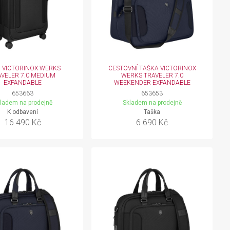
 VICTORINOX WERKS
CESTOVNÍ TAŠKA VICTORINOX
AVELER 7.0 MEDIUM
WERKS TRAVELER 7.0
EXPANDABLE
WEEKENDER EXPANDABLE
653663
653653
ladem na prodejně
Skladem na prodejně
K odbavení
Taška
16 490 Kč
6 690 Kč