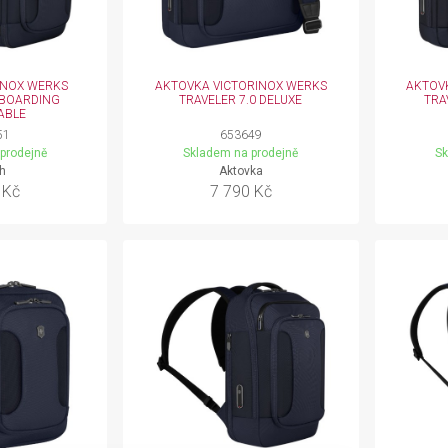
INOX WERKS
AKTOVKA VICTORINOX WERKS
AKTOV
 BOARDING
TRAVELER 7.0 DELUXE
TRA
ABLE
51
653649
prodejně
Skladem na prodejně
Sk
h
Aktovka
 Kč
7 790 Kč