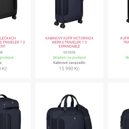
OLEČKÁCH
KABINOVÝ KUFR VICTORINOX
KUFR
 TRAVELER 7.0
WERKS TRAVELER 7.0
TR
ENT
EXPANDABLE
68
653658
prodejně
Skladem na prodejně
Sk
a
Kabinové zavazadlo
0 Kč
15 990 Kč