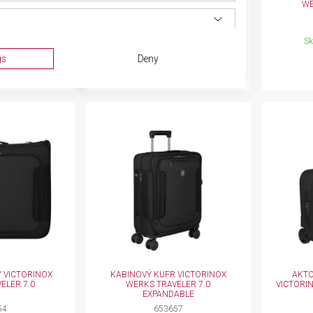
0 DELUXE
TRAVELER 7.0 COMPACT
WE
EXPANDABLE
48
653642
prodejně
Skladem na prodejně
Sk
ka
Batoh
gs
Deny
 Kč
6 299 Kč
ta from different sources
 VICTORINOX
KABINOVÝ KUFR VICTORINOX
AKTO
ELER 7.0
WERKS TRAVELER 7.0
VICTORI
EXPANDABLE
54
653657