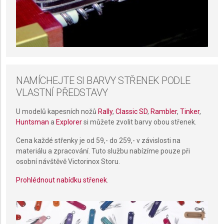
Create profiles to personalise content
Use profiles to select personalised content
Measure advertising performance
Measure content performance
NAMÍCHEJTE SI BARVY STŘENEK PODLE
VLASTNÍ PŘEDSTAVY
Understand audiences through statistics or
combinations of data from different sources
U modelů kapesních nožů
Rally
,
Classic SD
,
Rambler
,
Tinker
,
Huntsman
a
Explorer
si můžete zvolit barvy obou střenek.
Develop and improve services
Cena každé střenky je od 59,- do 259,- v závislosti na
Use limited data to select content
materiálu a zpracování. Tuto službu nabízíme pouze při
osobní návštěvě Victorinox Storu.
IAB Special Features:
Use precise geolocation data
Prohlédnout nabídku střenek
.
Identify devices based on information actively
requested
Non-IAB processing purposes: