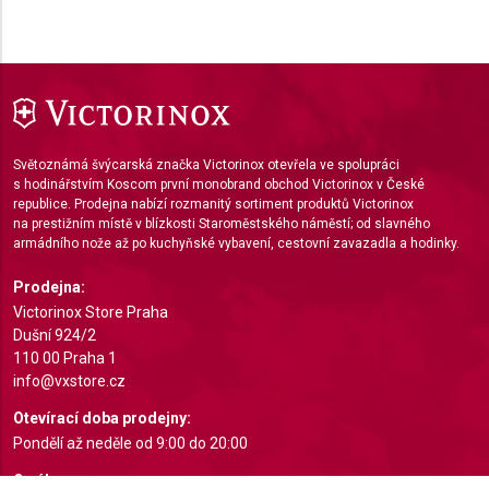
Světoznámá švýcarská značka Victorinox otevřela ve spolupráci
s hodinářstvím Koscom první monobrand obchod Victorinox v České
republice. Prodejna nabízí rozmanitý sortiment produktů Victorinox
na prestižním místě v blízkosti Staroměstského náměstí; od slavného
armádního nože až po kuchyňské vybavení, cestovní zavazadla a hodinky.
Prodejna:
Victorinox Store Praha
Dušní 924/2
110 00 Praha 1
info@vxstore.cz
Otevírací doba prodejny:
Pondělí až neděle od 9:00 do 20:00
O nákupu