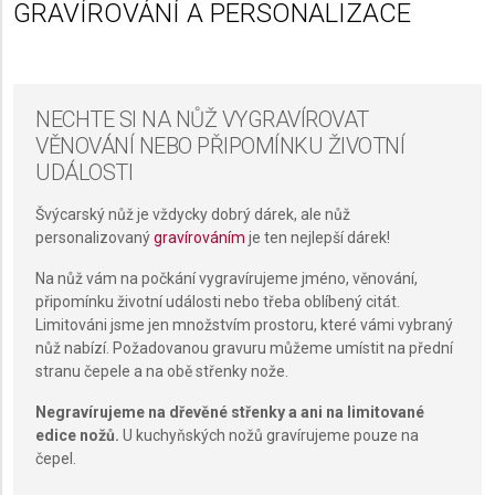
GRAVÍROVÁNÍ A PERSONALIZACE
NECHTE SI NA NŮŽ VYGRAVÍROVAT
VĚNOVÁNÍ NEBO PŘIPOMÍNKU ŽIVOTNÍ
UDÁLOSTI
Švýcarský nůž je vždycky dobrý dárek, ale nůž
personalizovaný
gravírováním
je ten nejlepší dárek!
Na nůž vám na počkání vygravírujeme jméno, věnování,
připomínku životní události nebo třeba oblíbený citát.
Limitováni jsme jen množstvím prostoru, které vámi vybraný
nůž nabízí. Požadovanou gravuru můžeme umístit na přední
stranu čepele a na obě střenky nože.
Negravírujeme na dřevěné střenky a ani na limitované
edice nožů.
U kuchyňských nožů gravírujeme pouze na
čepel.