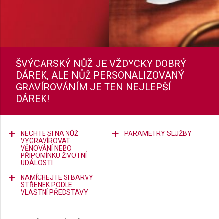
ŠVÝCARSKÝ NŮŽ JE VŽDYCKY DOBRÝ
DÁREK, ALE NŮŽ PERSONALIZOVANÝ
GRAVÍROVÁNÍM JE TEN NEJLEPŠÍ
DÁREK!
NECHTE SI NA NŮŽ
PARAMETRY SLUŽBY
VYGRAVÍROVAT
VĚNOVÁNÍ NEBO
PŘIPOMÍNKU ŽIVOTNÍ
UDÁLOSTI
NAMÍCHEJTE SI BARVY
STŘENEK PODLE
VLASTNÍ PŘEDSTAVY