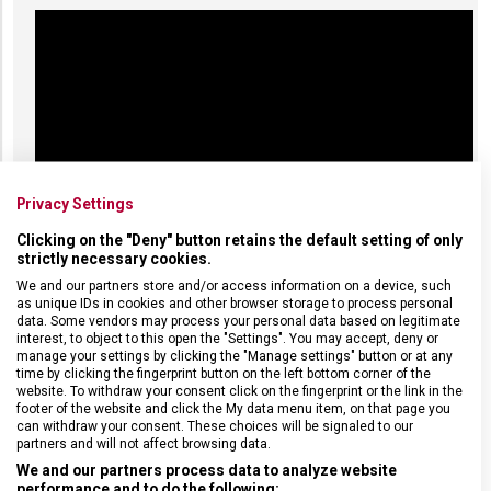
Privacy Settings
Clicking on the "Deny" button retains the default setting of only
strictly necessary cookies.
We and our partners store and/or access information on a device, such
as unique IDs in cookies and other browser storage to process personal
data. Some vendors may process your personal data based on legitimate
PARAMETRY SLUŽBY
interest, to object to this open the "Settings". You may accept, deny or
manage your settings by clicking the "Manage settings" button or at any
time by clicking the fingerprint button on the left bottom corner of the
Při osobní návštěvě zakázku vyřídíme ten samý den,
website. To withdraw your consent click on the fingerprint or the link in the
zpravidla to zvládáme na počkání. Cena jednoho gravírování,
footer of the website and click the My data menu item, on that page you
tzn. jednoho umístění je
390,-
.
can withdraw your consent. These choices will be signaled to our
partners and will not affect browsing data.
Ukázkový příklad: Za nůž
Victorinox Rambler
(779,-) s
We and our partners process data to analyze website
gravírováním jména na čepeli
(+390,-) nebo gravírováním
performance and to do the following: