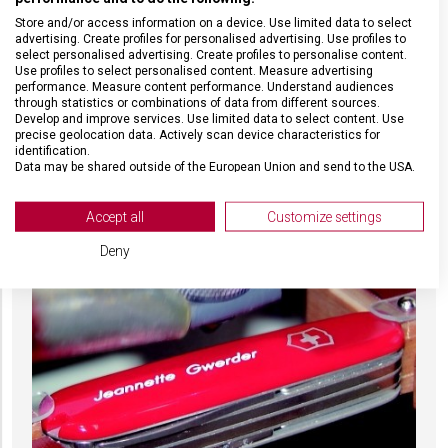
jména na střence (+390,-) zaplatíte 1169,-. V případě, že
Store and/or access information on a device. Use limited data to select
máte zájem o gravírování na čepel i na střenku, nabízíme
advertising. Create profiles for personalised advertising. Use profiles to
select personalised advertising. Create profiles to personalise content.
zvýhodněný balíček
(590,-), takže celkem zaplatíte 1 369,-.
Use profiles to select personalised content. Measure advertising
performance. Measure content performance. Understand audiences
V případě větší zakázky jsme schopni realizovat i jiný typ
through statistics or combinations of data from different sources.
gravury, například logo vaší společnosti nebo sportovního
Develop and improve services. Use limited data to select content. Use
precise geolocation data. Actively scan device characteristics for
oddílu. Rádi pro vás sestavíme individuální cenovou nabídku.
identification.
Data may be shared outside of the European Union and send to the USA.
Your consent and the cookie policy applies solely to this website/app.
View Partner List (2 IAB Vendors)
Accept all
Customize settings
We use your data for the following purposes:
Deny
IAB processing purposes:
Store and/or access information on a device
Use limited data to select advertising
Create profiles for personalised advertising
Use profiles to select personalised
advertising