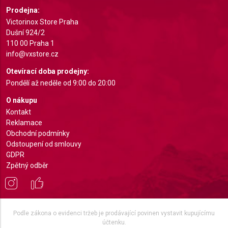
Prodejna:
Victorinox Store Praha
Dušní 924/2
110 00 Praha 1
info@vxstore.cz
Otevírací doba prodejny:
Pondělí až neděle od 9:00 do 20:00
O nákupu
Kontakt
Reklamace
Obchodní podmínky
Odstoupení od smlouvy
GDPR
Zpětný odběr
Podle zákona o evidenci tržeb je prodávající povinen vystavit kupujícímu
účtenku.