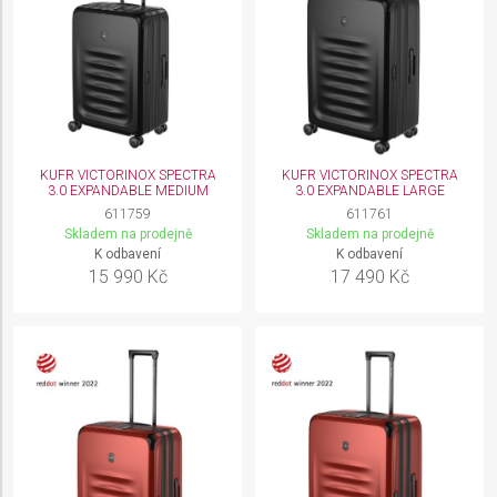
requested
Non-IAB processing purposes:
Necessary
Performance
KUFR VICTORINOX SPECTRA
KUFR VICTORINOX SPECTRA
Functional
3.0 EXPANDABLE MEDIUM
3.0 EXPANDABLE LARGE
611759
611761
Advertising
Skladem na prodejně
Skladem na prodejně
K odbavení
K odbavení
15 990 Kč
17 490 Kč