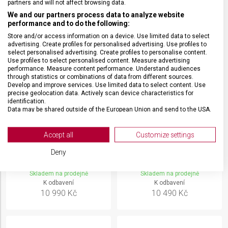
partners and will not affect browsing data.
We and our partners process data to analyze website
performance and to do the following:
Store and/or access information on a device. Use limited data to select
advertising. Create profiles for personalised advertising. Use profiles to
select personalised advertising. Create profiles to personalise content.
Use profiles to select personalised content. Measure advertising
performance. Measure content performance. Understand audiences
through statistics or combinations of data from different sources.
Develop and improve services. Use limited data to select content. Use
precise geolocation data. Actively scan device characteristics for
identification.
Data may be shared outside of the European Union and send to the USA.
Your consent and the cookie policy applies solely to this website/app.
View Partner List (2 IAB Vendors)
Accept all
Customize settings
KUFR VICTORINOX AIROX
KUFR VICTORINOX AIROX
We use your data for the following purposes:
Deny
LARGE HARDSIDE
MEDIUM HARDSIDE
IAB processing purposes:
612510
612507
Skladem na prodejně
Skladem na prodejně
Store and/or access information on a device
K odbavení
K odbavení
10 990 Kč
10 490 Kč
Use limited data to select advertising
Create profiles for personalised advertising