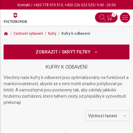
Kontakt
/
+420 778 970 510
,
+420 226 523 525
/ 9:00 - 20:00
0
Cestovní vybavení
Kufry
Kufry k odbavení
ZOBRAZIT / SKRÝT FILTRY
KUFRY K ODBAVENÍ
Všechny naše kufry k odbavení jsou optimalizovány na funkčnost a
manévrovatelnost, abyste se s nimi mohli snadno pohybovat po
letišti. A samozřejmě jsou postaveny tak, aby odolaly jakkoliv
hrubému zacházení, které během cesty od přepážky k vyzvednutí
překonají.