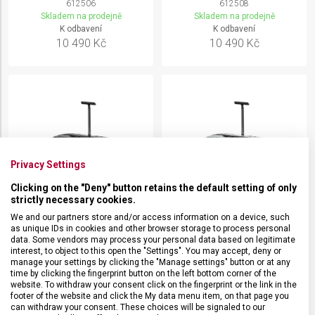
612506
612508
Skladem na prodejně
Skladem na prodejně
K odbavení
K odbavení
10 490 Kč
10 490 Kč
Privacy Settings
Clicking on the "Deny" button retains the default setting of only
strictly necessary cookies.
We and our partners store and/or access information on a device, such
as unique IDs in cookies and other browser storage to process personal
data. Some vendors may process your personal data based on legitimate
KUFR VICTORINOX AIROX
KUFR VICTORINOX AIROX
interest, to object to this open the "Settings". You may accept, deny or
LARGE HARDSIDE
LARGE HARDSIDE
manage your settings by clicking the "Manage settings" button or at any
612509
612511
time by clicking the fingerprint button on the left bottom corner of the
website. To withdraw your consent click on the fingerprint or the link in the
Skladem na prodejně
Skladem na prodejně
footer of the website and click the My data menu item, on that page you
K odbavení
K odbavení
can withdraw your consent. These choices will be signaled to our
10 990 Kč
10 990 Kč