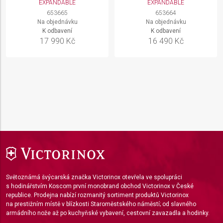
EXPANDABLE
EXPANDABLE
653665
653664
Na objednávku
Na objednávku
K odbavení
K odbavení
17 990 Kč
16 490 Kč
Světoznámá švýcarská značka Victorinox otevřela ve spolupráci
s hodinářstvím Koscom první monobrand obchod Victorinox v České
republice. Prodejna nabízí rozmanitý sortiment produktů Victorinox
na prestižním místě v blízkosti Staroměstského náměstí; od slavného
armádního nože až po kuchyňské vybavení, cestovní zavazadla a hodinky.