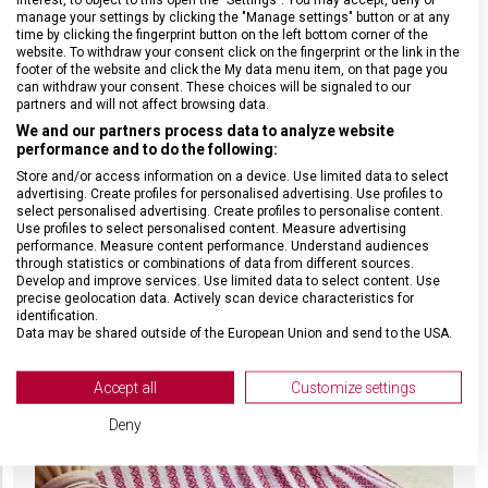
manage your settings by clicking the "Manage settings" button or at any
time by clicking the fingerprint button on the left bottom corner of the
website. To withdraw your consent click on the fingerprint or the link in the
footer of the website and click the My data menu item, on that page you
can withdraw your consent. These choices will be signaled to our
partners and will not affect browsing data.
We and our partners process data to analyze website
performance and to do the following:
Store and/or access information on a device. Use limited data to select
advertising. Create profiles for personalised advertising. Use profiles to
select personalised advertising. Create profiles to personalise content.
Use profiles to select personalised content. Measure advertising
performance. Measure content performance. Understand audiences
SUŠENÍ NOŽŮ
through statistics or combinations of data from different sources.
Develop and improve services. Use limited data to select content. Use
precise geolocation data. Actively scan device characteristics for
Nenechávejte nože jen tak uschnout na vzduchu. Sušením se
identification.
na noži mohou začít objevovat skvrny od vodního kamene.
Data may be shared outside of the European Union and send to the USA.
Lepší je mokrý nůž utřít bavlněnou utěrkou bezprostředně po
Your consent and the cookie policy applies solely to this website/app.
umytí. Stejně jako v případě hadříků a houbiček je dobré si dát
View Partner List (2 IAB Vendors)
Accept all
Customize settings
pozor na to, aby utěrka nebyla špinavá od něčeho, co může
We use your data for the following purposes:
povrch nože poškrábat.
Deny
IAB processing purposes:
Store and/or access information on a device