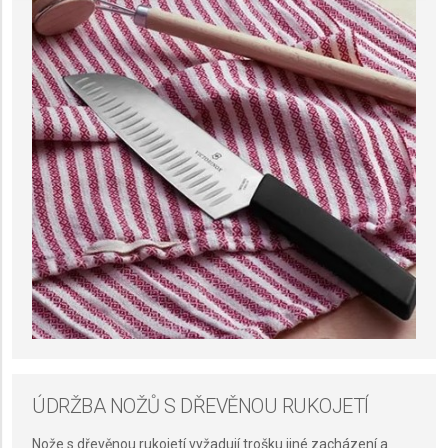
Use limited data to select advertising
Create profiles for personalised advertising
Use profiles to select personalised
advertising
Create profiles to personalise content
Use profiles to select personalised content
Measure advertising performance
Measure content performance
Understand audiences through statistics or
combinations of data from different sources
Develop and improve services
ÚDRŽBA NOŽŮ S DŘEVĚNOU RUKOJETÍ
Use limited data to select content
Nože s dřevěnou rukojetí vyžadují trošku jiné zacházení a