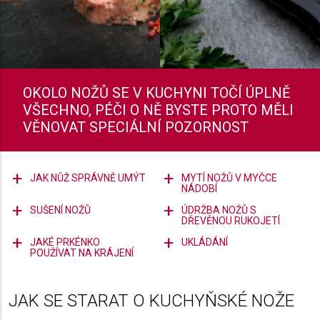
OKOLO NOŽŮ SE V KUCHYNI TOČÍ ÚPLNĚ
VŠECHNO, PÉČI O NĚ BYSTE PROTO MĚLI
VĚNOVAT SPECIÁLNÍ POZORNOST
JAK NŮŽ SPRÁVNĚ UMÝT
MYTÍ NOŽŮ V MYČCE
NÁDOBÍ
SUŠENÍ NOŽŮ
ÚDRŽBA NOŽŮ S
DŘEVĚNOU RUKOJETÍ
JAKÉ PRKÉNKO
UKLÁDÁNÍ
POUŽÍVAT NA KRÁJENÍ
JAK SE STARAT O KUCHYŇSKÉ NOŽE