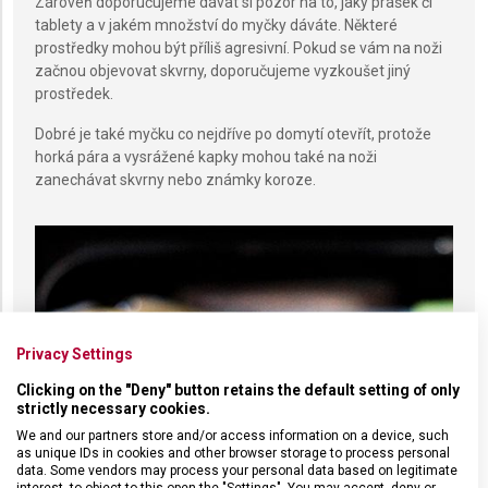
Zároveň doporučujeme dávat si pozor na to, jaký prášek či
tablety a v jakém množství do myčky dáváte. Některé
prostředky mohou být příliš agresivní. Pokud se vám na noži
začnou objevovat skvrny, doporučujeme vyzkoušet jiný
prostředek.
Dobré je také myčku co nejdříve po domytí otevřít, protože
horká pára a vysrážené kapky mohou také na noži
zanechávat skvrny nebo známky koroze.
Privacy Settings
Clicking on the "Deny" button retains the default setting of only
strictly necessary cookies.
We and our partners store and/or access information on a device, such
as unique IDs in cookies and other browser storage to process personal
data. Some vendors may process your personal data based on legitimate
interest, to object to this open the "Settings". You may accept, deny or