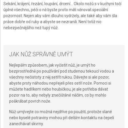
Sekání, krájení, řezání, loupání, drcení… Okolo nožů s v kuchyni točí
úplně všechno, péči o ně byste proto měli věnovat speciální
pozornost. Nejen aby vám dlouho vydržely, ale také aby vám šla
práce dobře od ruky a abyste se nezranili. Není totiž nic
nebezpečnějšího než tupý nůž.
JAK NŮŽ SPRÁVNĚ UMÝT
Nejlepším způsobem, jak vyčistit nůž, je umýt ho
bezprostředně po používání pod studenou tekoucí vodou a
všechny nečistoty z něj setřít rukou. Dávejte si ale pozor,
abyste prsty náhodou nepřejeli přes ostří nože. Pomoci si
můžete hadříkem nebo houbičkou, je ale potřeba dávat
pozor na to, aby nebyly znečištěné něčím, co by mohlo
poškrábat povrch nože.
Nůž umývejte co možná nejdříve po použití, protože slané
nebo kyselé potraviny mohou při delším kontaktu na čepeli
zanechávat skvrny.