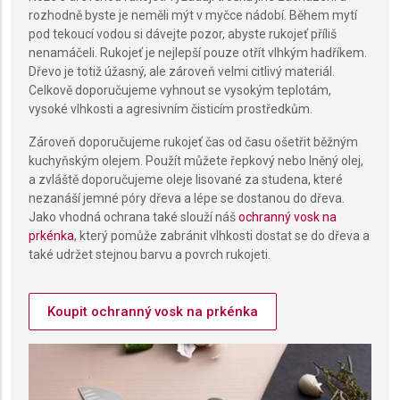
rozhodně byste je neměli mýt v myčce nádobí. Během mytí
IAB Special Features:
pod tekoucí vodou si dávejte pozor, abyste rukojeť příliš
Use precise geolocation data
nenamáčeli. Rukojeť je nejlepší pouze otřít vlhkým hadříkem.
Dřevo je totiž úžasný, ale zároveň velmi citlivý materiál.
Identify devices based on information actively
Celkově doporučujeme vyhnout se vysokým teplotám,
requested
vysoké vlhkosti a agresivním čisticím prostředkům.
Non-IAB processing purposes:
Zároveň doporučujeme rukojeť čas od času ošetřit běžným
Necessary
kuchyňským olejem. Použít můžete řepkový nebo lněný olej,
a zvláště doporučujeme oleje lisované za studena, které
Performance
nezanáší jemné póry dřeva a lépe se dostanou do dřeva.
Jako vhodná ochrana také slouží náš
ochranný vosk na
Functional
prkénka
, který pomůže zabránit vlhkosti dostat se do dřeva a
také udržet stejnou barvu a povrch rukojeti.
Advertising
Koupit ochranný vosk na prkénka