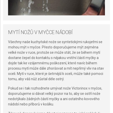
MYTÍ NOŽŮ V MYČCE NÁDOBÍ
Všechny naše kuchyňské nože se syntetickými rukojeťmi se
mohou mýt v myčce. Přesto doporučujeme mýt zejména
velké nože v ruce, protože se může stát, že se během mytí
dostane čepel do kontaktu s nějakou vnitřní částí myčky a
dojde tak ke vzájemnému poškození, které navíc během
procesu mytí může dále zhoršovat a mít nepřímý vliv na stav
oceli. Mytí v ruce, které je šetrnější k oceli, může také pomoci
tomu, aby váš nůž zůstal déle ostrý.
Pokud se i tak rozhodnete umývat nože Victorinox v myčce,
doporučujeme si dávat velký pozor na to, aby se ostří nože
nedotýkalo žádných částí myčky a ani ostatního kovového
nádobí nebo příborů v košíku.