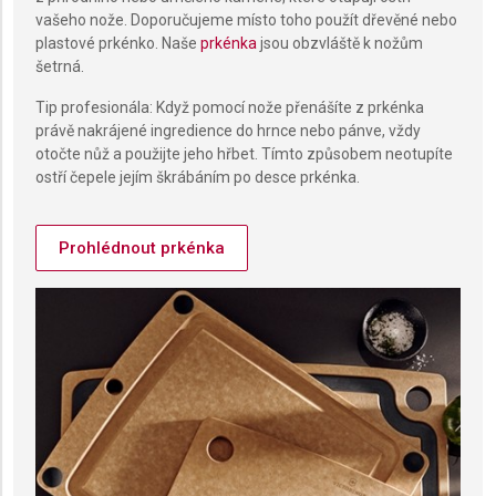
vašeho nože. Doporučujeme místo toho použít dřevěné nebo
plastové prkénko. Naše
prkénka
jsou obzvláště k nožům
šetrná.
Tip profesionála: Když pomocí nože přenášíte z prkénka
právě nakrájené ingredience do hrnce nebo pánve, vždy
otočte nůž a použijte jeho hřbet. Tímto způsobem neotupíte
ostří čepele jejím škrábáním po desce prkénka.
Prohlédnout prkénka