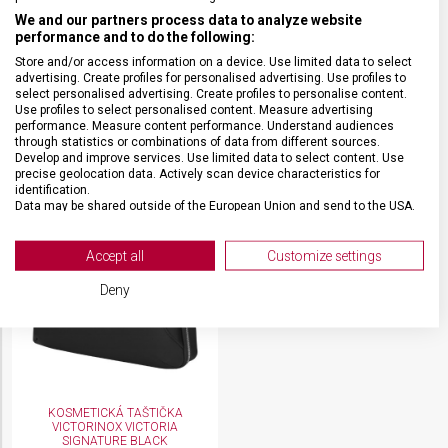
KOSMETICKÁ TAŠTIČKA
KOSMETICKÁ TAŠTIČKA
We and our partners process data to analyze website
VICTORINOX
VICTORINOX VICTORIA
performance and to do the following:
SIGNATURE MIDNIGT BLUE
Store and/or access information on a device. Use limited data to select
653373
612212
advertising. Create profiles for personalised advertising. Use profiles to
Skladem na prodejně
Skladem na prodejně
select personalised advertising. Create profiles to personalise content.
Kosmetická taštička
Kosmetická taštička
Use profiles to select personalised content. Measure advertising
1 790 Kč
3 690 Kč
performance. Measure content performance. Understand audiences
through statistics or combinations of data from different sources.
Develop and improve services. Use limited data to select content. Use
precise geolocation data. Actively scan device characteristics for
identification.
Data may be shared outside of the European Union and send to the USA.
Your consent and the cookie policy applies solely to this website/app.
View Partner List (2 IAB Vendors)
Accept all
Customize settings
We use your data for the following purposes:
Deny
IAB processing purposes:
Store and/or access information on a device
Use limited data to select advertising
KOSMETICKÁ TAŠTIČKA
Create profiles for personalised advertising
VICTORINOX VICTORIA
SIGNATURE BLACK