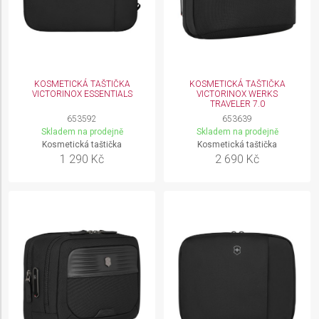
KOSMETICKÁ TAŠTIČKA
KOSMETICKÁ TAŠTIČKA
VICTORINOX ESSENTIALS
VICTORINOX WERKS
TRAVELER 7.0
653592
653639
Skladem na prodejně
Skladem na prodejně
Kosmetická taštička
Kosmetická taštička
1 290 Kč
2 690 Kč