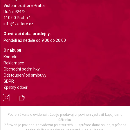
requested
Victorinox Store Praha
Non-IAB processing purposes:
Dušní 924/2
110 00 Praha 1
Necessary
info@vxstore.cz
Performance
Otevírací doba prodejny:
Pondělí až neděle od 9:00 do 20:00
Functional
O nákupu
Advertising
Kontakt
Reklamace
Obchodní podmínky
Odstoupení od smlouvy
GDPR
Zpětný odběr
Podle zákona o evidenci tržeb je prodávající povinen vystavit kupujícímu
účtenku.
Zároveň je povinen zaevidovat přijatou tržbu u správce daně online, v případě