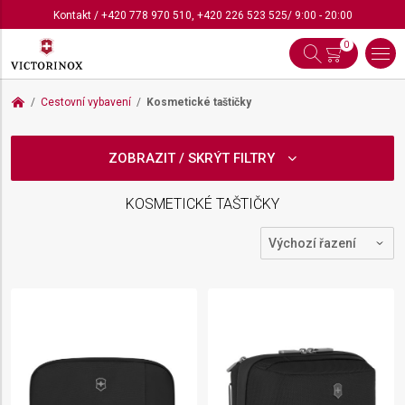
Kontakt
/
+420 778 970 510
,
+420 226 523 525
/ 9:00 - 20:00
0
Cestovní vybavení
Kosmetické taštičky
ZOBRAZIT / SKRÝT FILTRY
KOSMETICKÉ TAŠTIČKY