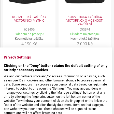
KOSMETICKÁ TAŠTIČKA
KOSMETICKÁ TAŠTIČKA
VICTORINOX MYTHIC
VICTORINOX S MOŽNOSTÍ
ZAVĚŠENÍ
653453
653374
Skladem na prodejně
Skladem na prodejně
Kosmetická taštička
Kosmetická taštička
4 190 Kč
2 090 Kč
Privacy Settings
Clicking on the "Deny" button retains the default setting of only
strictly necessary cookies.
We and our partners store and/or access information on a device, such
as unique IDs in cookies and other browser storage to process personal
data. Some vendors may process your personal data based on legitimate
interest, to object to this open the "Settings". You may accept, deny or
manage your settings by clicking the "Manage settings" button or at any
time by clicking the fingerprint button on the left bottom corner of the
website. To withdraw your consent click on the fingerprint or the link in the
footer of the website and click the My data menu item, on that page you
can withdraw your consent. These choices will be signaled to our
partners and will not affect browsing data.