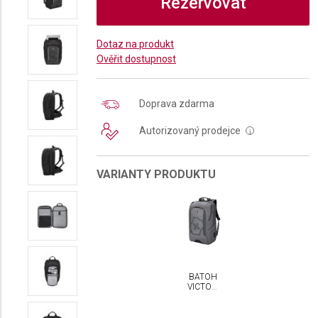
Rezervovat
Dotaz na produkt
Ověřit dostupnost
Doprava zdarma
Autorizovaný prodejce
i
VARIANTY PRODUKTU
BATOH
VICTORINOX
TOURING
2.0
TRAVELER