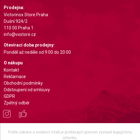
Prodejna:
Victorinox Store Praha
Dušní 924/2
110 00 Praha 1
info@vxstore.cz
Otevírací doba prodejny:
Pondělí až neděle od 9:00 do 20:00
O nákupu
Kontakt
Reklamace
Obchodní podmínky
Odstoupení od smlouvy
GDPR
Zpětný odběr
Podle zákona o evidenci tržeb je prodávající povinen vystavit kupujícímu
účtenku.