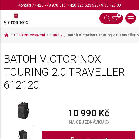
Kontakt
/
+420 778 970 510
,
+420 226 523 525
/ 9:00 - 20:00
0
Cestovní vybavení
Batohy
Batoh Victorinox Touring 2.0 Traveller
6
BATOH VICTORINOX
TOURING 2.0 TRAVELLER
612120
10 990 Kč
NA OBJEDNÁVKU
i