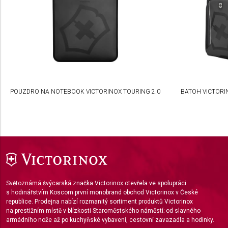
Understand audiences through statistics or
combinations of data from different sources
Develop and improve services
Use limited data to select content
IAB Special Features:
POUZDRO NA NOTEBOOK VICTORINOX TOURING 2.0
BATOH VICTORIN
Use precise geolocation data
Identify devices based on information actively
requested
Non-IAB processing purposes:
Necessary
Performance
Světoznámá švýcarská značka Victorinox otevřela ve spolupráci
s hodinářstvím Koscom první monobrand obchod Victorinox v České
Functional
republice. Prodejna nabízí rozmanitý sortiment produktů Victorinox
na prestižním místě v blízkosti Staroměstského náměstí; od slavného
Advertising
armádního nože až po kuchyňské vybavení, cestovní zavazadla a hodinky.