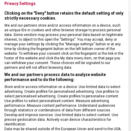
Privacy Settings
Clicking on the "Deny" button retains the default setting of only
strictly necessary cookies.
We and our partners store and/or access information on a device, such
SPECIFIKACE PRODUKTU
as unique IDs in cookies and other browser storage to process personal
data. Some vendors may process your personal data based on legitimate
interest, to object to this open the "Settings". You may accept, deny or
manage your settings by clicking the "Manage settings" button or at any
time by clicking the fingerprint button on the left bottom corner of the
website. To withdraw your consent click on the fingerprint or the link in the
footer of the website and click the My data menu item, on that page you
DRUH ZBOŽÍ
Cestovní vybavení
can withdraw your consent. These choices will be signaled to our
partners and will not affect browsing data.
We and our partners process data to analyze website
ZÁRUKA
1 + 10 let
performance and to do the following:
Store and/or access information on a device. Use limited data to select
HMOTNOST
1 600 g
advertising. Create profiles for personalised advertising. Use profiles to
select personalised advertising. Create profiles to personalise content.
Use profiles to select personalised content. Measure advertising
performance. Measure content performance. Understand audiences
TYP ZAVAZADLA
Batoh
through statistics or combinations of data from different sources.
Develop and improve services. Use limited data to select content. Use
precise geolocation data. Actively scan device characteristics for
VELIKOST
53 x 35 x 24 cm
identification.
Data may be shared outside of the European Union and send to the USA.