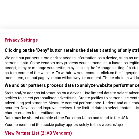
Privacy Settings
Clicking on the "Deny" button retains the default setting of only st
Batoh Victorinox s kapacit
We and our partners store and/or access information on a device, such as un
barvy.
personal data. Some vendors may process your personal data based on legitimat
accept, deny or manage your settings by clicking the "Manage settings" button or
bottom corner of the website. To withdraw your consent click on the fingerprint 
menu item, on that page you can withdraw your consent. These choices will be 
We and our partners process data to analyze website performance 
Store and/or access information on a device. Use limited data to select adverti
profiles to select personalised advertising. Create profiles to personalise con
advertising performance. Measure content performance. Understand audiences 
sources. Develop and improve services. Use limited data to select content. U
characteristics for identification.
Data may be shared outside of the European Union and send to the USA.
Your consent and the cookie policy applies solely to this website/app.
View Partner List (2 IAB Vendors)