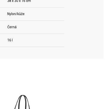
38 x 30 x 16 cm
Nylon/kůže
Černá
16 l