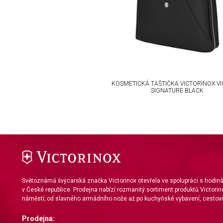
Use limited data to select content
IAB Special Features:
Use precise geolocation data
Identify devices based on information actively requested
Non-IAB processing purposes:
KOSMETICKÁ TAŠTIČKA VICTORINOX VI
SIGNATURE BLACK
Necessary
Performance
Functional
Advertising
Světoznámá švýcarská značka Victorinox otevřela ve spolupráci s hodi
v České republice. Prodejna nabízí rozmanitý sortiment produktů Victorin
náměstí; od slavného armádního nože až po kuchyňské vybavení, cestovn
Prodejna: