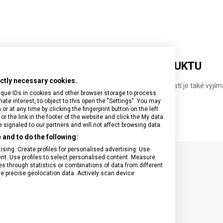
DETAILNÍ INFORMACE O PRODUKTU
rictly necessary cookies.
ou 16 litrů, s kapsou na 14" notebook a 10" tablet. Součástí je také vyjí
ique IDs in cookies and other browser storage to process
e interest, to object to this open the "Settings". You may
 at any time by clicking the fingerprint button on the left
or the link in the footer of the website and click the My data
signaled to our partners and will not affect browsing data.
and to do the following:
sing. Create profiles for personalised advertising. Use
tent. Use profiles to select personalised content. Measure
through statistics or combinations of data from different
SPECIFIKACE PRODUKTU
se precise geolocation data. Actively scan device