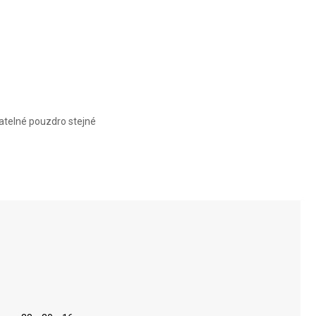
SIGNATURE
COMPACT
MIDNIGHT
BLUE
matelné pouzdro stejné