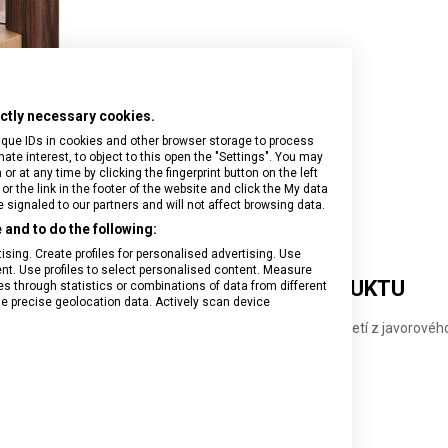
rictly necessary cookies.
ique IDs in cookies and other browser storage to process
e interest, to object to this open the "Settings". You may
 at any time by clicking the fingerprint button on the left
or the link in the footer of the website and click the My data
signaled to our partners and will not affect browsing data.
and to do the following:
sing. Create profiles for personalised advertising. Use
tent. Use profiles to select personalised content. Measure
DETAILNÍ INFORMACE O PRODUKTU
through statistics or combinations of data from different
se precise geolocation data. Actively scan device
bukového dřeva jehož součástí jsou nože i vidlička s rukojetí z javorovéh
kovaný nůž na pečivo s čepelí dlouhou 21 cm
a zeleninu s čepelí o délce 10 cm
a zeleninu s vlnkovou čepelí o délce 10 cm
řský nůž s čepelí dlouhou 18 cm