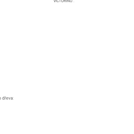
VICTORINOX
11 KS
o dřeva: