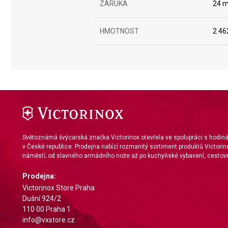
ZÁRUKA
24 m
IAB Special Features:
Use precise geolocation data
HMOTNOST
2 46
Identify devices based on information actively requested
Non-IAB processing purposes:
Necessary
Performance
Functional
Advertising
Světoznámá švýcarská značka Victorinox otevřela ve spolupráci s hodi
v České republice. Prodejna nabízí rozmanitý sortiment produktů Victorin
náměstí; od slavného armádního nože až po kuchyňské vybavení, cestovn
Prodejna:
Victorinox Store Praha
Dušní 924/2
110 00 Praha 1
info@vxstore.cz