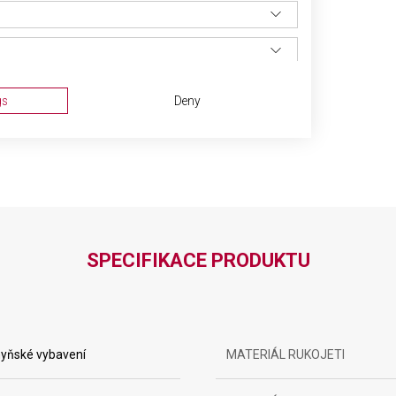
řský nůž s čepelí dlouhou 19 cm
ařský nůž s 22 cm dlouhým ostřím
bka na brambory
a zeleninu s čepelí o délce 8 cm
a zeleninu s vlnkovou čepelí o délce 8 cm
čka na maso s ostřím dlouhým 15 cm
gs
Deny
a o délce 20 cm
SPECIFIKACE PRODUKTU
ta from different sources
yňské vybavení
MATERIÁL RUKOJETI