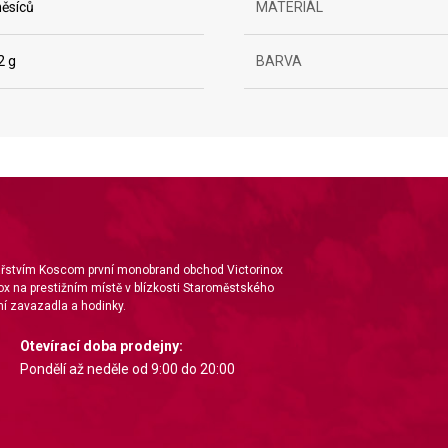
ěsíců
MATERIÁL
2 g
BARVA
nářstvím Koscom první monobrand obchod Victorinox
ox na prestižním místě v blízkosti Staroměstského
í zavazadla a hodinky.
Otevírací doba prodejny:
Pondělí až neděle od 9:00 do 20:00