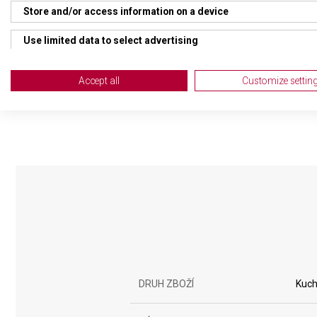
• kucha
Store and/or access information on a device
• kuch
• škra
Use limited data to select advertising
• nůž n
• nůž n
Create profiles for personalised advertising
• vidli
Accept all
Customize settin
• ocílk
Use profiles to select personalised advertising
Create profiles to personalise content
Use profiles to select personalised content
Measure advertising performance
Measure content performance
Understand audiences through statistics or combinations of da
Develop and improve services
DRUH ZBOŽÍ
Kuch
Use limited data to select content