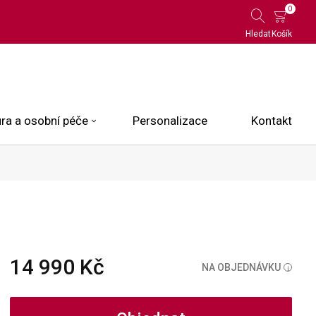
0
Hledat
Košík
ra a osobní péče
Personalizace
Kontakt
 Limited Edition
N.O.X.
ce
14 990 Kč
NA OBJEDNÁVKU
i