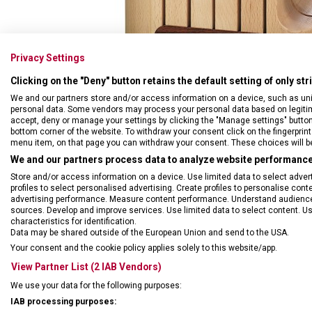
Privacy Settings
Clicking on the "Deny" button retains the default setting of only st
We and our partners store and/or access information on a device, such as un
personal data. Some vendors may process your personal data based on legitimat
accept, deny or manage your settings by clicking the "Manage settings" button or
bottom corner of the website. To withdraw your consent click on the fingerprint 
menu item, on that page you can withdraw your consent. These choices will be 
We and our partners process data to analyze website performance 
Store and/or access information on a device. Use limited data to select adverti
profiles to select personalised advertising. Create profiles to personalise con
advertising performance. Measure content performance. Understand audiences 
sources. Develop and improve services. Use limited data to select content. U
characteristics for identification.
Blok z 
Data may be shared outside of the European Union and send to the USA.
Your consent and the cookie policy applies solely to this website/app.
• vroub
View Partner List (2 IAB Vendors)
• nůž n
• nůž n
We use your data for the following purposes:
• kucha
IAB processing purposes: