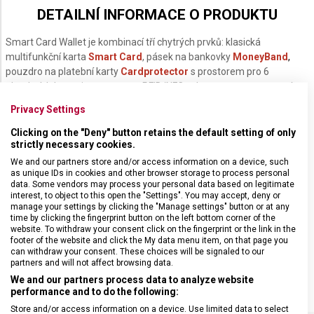
DETAILNÍ INFORMACE O PRODUKTU
Smart Card Wallet je kombinací tří chytrých prvků: klasická
multifunkční karta
Smart Card
, pásek na bankovky
MoneyBand
,
pouzdro na platební karty
Cardprotector
s prostorem pro 6
platebních karet, integrovanou RFID/NFC ochranou a patentovaným
posuvným systémem, který umožňuje bezproblémové vložení a
Privacy Settings
vyjmutí karty jediným pohybem. Tři chytré prvky v jednom tvoří
inovativní, multifunkční peněženku.
Clicking on the "Deny" button retains the default setting of only
strictly necessary cookies.
Karta
Smart Card
je vybavena 8 funkcemi:
We and our partners store and/or access information on a device, such
as unique IDs in cookies and other browser storage to process personal
malý nůž
data. Some vendors may process your personal data based on legitimate
interest, to object to this open the "Settings". You may accept, deny or
nůžky
manage your settings by clicking the "Manage settings" button or at any
pilník na nehty se šroubovákem 2,5 mm
time by clicking the fingerprint button on the left bottom corner of the
špendlík
website. To withdraw your consent click on the fingerprint or the link in the
footer of the website and click the My data menu item, on that page you
pinzeta
can withdraw your consent. These choices will be signaled to our
párátko
partners and will not affect browsing data.
kuličkové pero
We and our partners process data to analyze website
performance and to do the following:
Store and/or access information on a device. Use limited data to select