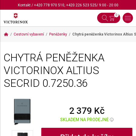
Kontakt
/
+420 778 970 510
,
+420 226 523 525
/ 9:00 - 20:00
0
Cestovní vybavení
Peněženky
Chytrá peněženka Victorinox Altius 
CHYTRÁ PENĚŽENKA
VICTORINOX ALTIUS
SECRID
0.7250.36
2 379 Kč
SKLADEM NA PRODEJNĚ
i