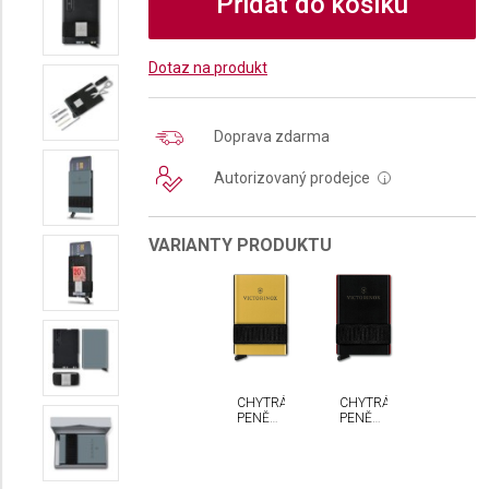
Přidat do košíku
Dotaz na produkt
Doprava zdarma
Autorizovaný prodejce
i
VARIANTY PRODUKTU
CHYTRÁ
CHYTRÁ
PENĚŽENKA
PENĚŽENKA
VICTORINOX
VICTORINOX
ALTIUS
ALTIUS
SECRID
SECRID