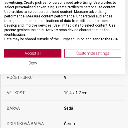
advertising. Create profiles for personalised advertising. Use profiles to
select personalised advertising. Create profiles to personalise content.
Use profiles to select personalised content. Measure advertising
SPECIFIKACE PRODUKTU
performance. Measure content performance. Understand audiences
through statistics or combinations of data from different sources.
Develop and improve services. Use limited data to select content. Use
precise geolocation data. Actively scan device characteristics for
identification.
Data may be shared outside of the European Union and send to the USA.
Your consent and the cookie policy applies solely to this website/app.
DRUH ZBOŽÍ
Doplňky
View Partner List (2 IAB Vendors)
Accept all
Customize settings
We use your data for the following purposes:
ZÁRUKA
24 měsíců
Deny
IAB processing purposes:
Store and/or access information on a device
POČET FUNKCÍ
9
Use limited data to select advertising
VELIKOST
10,4 x 1,7 cm
Create profiles for personalised advertising
BARVA
Šedá
Use profiles to select personalised
advertising
DOPLŇKOVÁ BARVA
Černá
Create profiles to personalise content