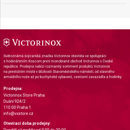
Use profiles to select personalised content
Measure advertising performance
Measure content performance
Understand audiences through statistics or
combinations of data from different sources
Světoznámá švýcarská značka Victorinox otevřela ve spolupráci
s hodinářstvím Koscom první monobrand obchod Victorinox v České
Develop and improve services
republice. Prodejna nabízí rozmanitý sortiment produktů Victorinox
na prestižním místě v blízkosti Staroměstského náměstí; od slavného
Use limited data to select content
armádního nože až po kuchyňské vybavení, cestovní zavazadla a hodinky.
IAB Special Features:
Prodejna:
Use precise geolocation data
Victorinox Store Praha
Dušní 924/2
Identify devices based on information actively
110 00 Praha 1
requested
info@vxstore.cz
Non-IAB processing purposes:
Otevírací doba prodejny: