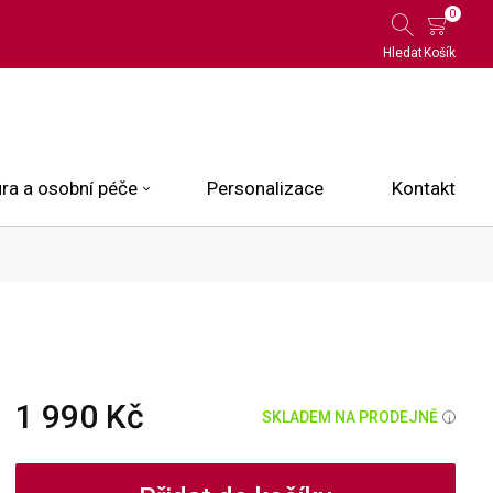
0
Hledat
Košík
ra a osobní péče
Personalizace
Kontakt
 Limited Edition
N.O.X.
ce
1 990 Kč
SKLADEM NA PRODEJNĚ
i