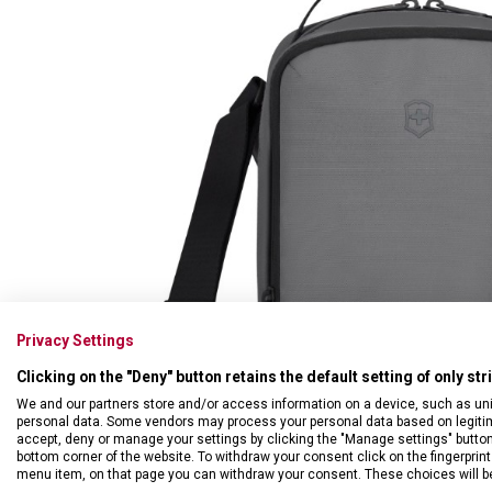
Swiss Card
Sady nožů
Všechno cestovní vybavení
Multifunkční kleště
Příbory
Všechny kapesní nože
Škrabky
Broušení nožů
Kované nože
Ostatní kuchyňské vybavení
Privacy Settings
Clicking on the "Deny" button retains the default setting of only st
We and our partners store and/or access information on a device, such as un
personal data. Some vendors may process your personal data based on legitimat
accept, deny or manage your settings by clicking the "Manage settings" button or
bottom corner of the website. To withdraw your consent click on the fingerprint 
menu item, on that page you can withdraw your consent. These choices will be 