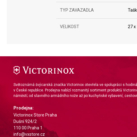
Use profiles to select personalised content
TYP ZAVAZADLA
Taš
Measure advertising performance
Measure content performance
VELIKOST
27 x
Understand audiences through statistics or combinations of da
Develop and improve services
Use limited data to select content
IAB Special Features:
Use precise geolocation data
Světoznámá švýcarská značka Victorinox otevřela ve spolupráci s hodi
v České republice. Prodejna nabízí rozmanitý sortiment produktů Victorin
Identify devices based on information actively requested
náměstí; od slavného armádního nože až po kuchyňské vybavení, cestovn
Non-IAB processing purposes:
Prodejna:
Necessary
Victorinox Store Praha
Dušní 924/2
Performance
110 00 Praha 1
info@vxstore.cz