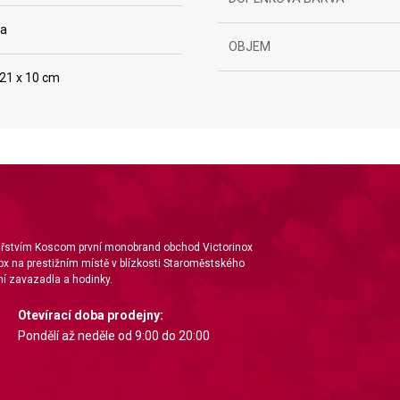
ka
OBJEM
 21 x 10 cm
ta from different sources
nářstvím Koscom první monobrand obchod Victorinox
ox na prestižním místě v blízkosti Staroměstského
í zavazadla a hodinky.
Otevírací doba prodejny:
Pondělí až neděle od 9:00 do 20:00