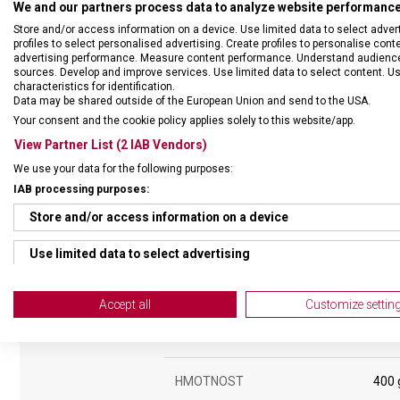
We and our partners process data to analyze website performance 
Store and/or access information on a device. Use limited data to select adverti
profiles to select personalised advertising. Create profiles to personalise con
advertising performance. Measure content performance. Understand audiences 
sources. Develop and improve services. Use limited data to select content. U
characteristics for identification.
Data may be shared outside of the European Union and send to the USA.
Your consent and the cookie policy applies solely to this website/app.
View Partner List (2 IAB Vendors)
We use your data for the following purposes:
IAB processing purposes:
Store and/or access information on a device
Use limited data to select advertising
DRUH ZBOŽÍ
Cest
Create profiles for personalised advertising
Accept all
Customize settin
Use profiles to select personalised advertising
ZÁRUKA
24 m
Create profiles to personalise content
HMOTNOST
400 