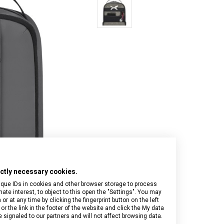
Onyx Black
I.N.O.X.
Airox
Wood
Journey 1884
Airox Advanced
Venture
Maverick
Mythic
Swiss Army
Spectra 3.0
Touring 2.0
Victoria Signature
Werks Traveler 7.0
rictly necessary cookies.
ique IDs in cookies and other browser storage to process
e interest, to object to this open the "Settings". You may
 at any time by clicking the fingerprint button on the left
or the link in the footer of the website and click the My data
signaled to our partners and will not affect browsing data.