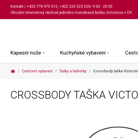
Kontakt
/
+420 778 970 510
,
+420 226 523 525
/ 9:00 - 20:00
Oficiální internetový obchod jediného monobrand butiku Victorinox v ČR
Kapesní nože
Kuchyňské vybavení
Cesto
Cestovní vybavení
Tašky a ledvinky
Crossbody taška Victorin
Malé kapesní nože
Kuchařské nože
Kabinové kufry
Dámské
Střední kapesní nože
Univerzální nože
Kufry k odbavení
Pánské
CROSSBODY TAŠKA VICT
Velké kapesní nože
Steakové nože
Batohy
Všechny hodinky
Pouzdra a příslušenství
Nože na pečivo
Aktovky a kabelky
Outdoorové nože
Struhadla a nůžky
Kosmetické taštičky
Zahradní nože
Prkénka a stojany
Tašky a ledvinky