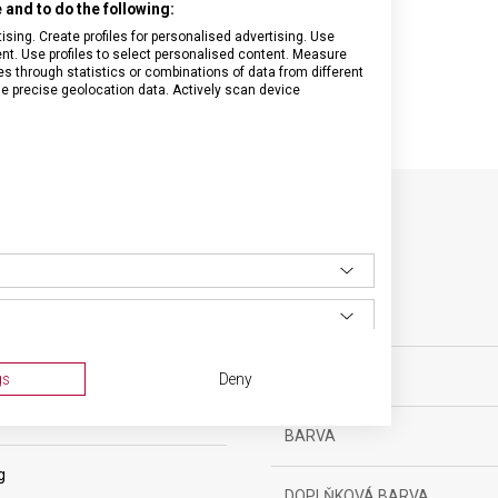
and to do the following:
sing. Create profiles for personalised advertising. Use
tent. Use profiles to select personalised content. Measure
through statistics or combinations of data from different
se precise geolocation data. Actively scan device
SPECIFIKACE PRODUKTU
ovní vybavení
MATERIÁL
gs
Deny
ěsíců
BARVA
g
DOPLŇKOVÁ BARVA