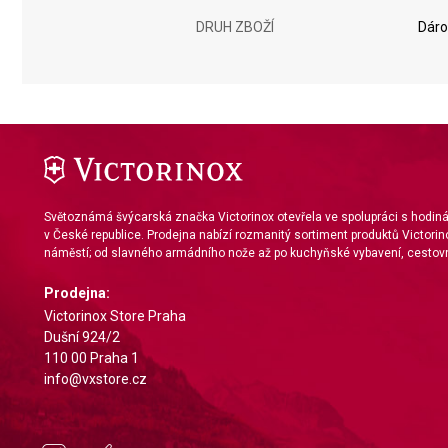
Measure advertising performance
DRUH ZBOŽÍ
Dáro
Measure content performance
Understand audiences through statistics or combinations of da
Develop and improve services
Use limited data to select content
IAB Special Features:
Světoznámá švýcarská značka Victorinox otevřela ve spolupráci s hodi
v České republice. Prodejna nabízí rozmanitý sortiment produktů Victorin
Use precise geolocation data
náměstí; od slavného armádního nože až po kuchyňské vybavení, cestovn
Identify devices based on information actively requested
Prodejna:
Non-IAB processing purposes:
Victorinox Store Praha
Dušní 924/2
Necessary
110 00 Praha 1
info@vxstore.cz
Performance
Functional