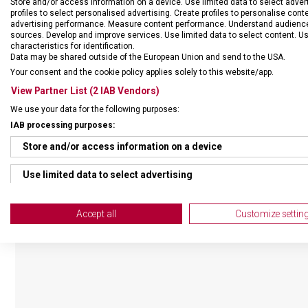
Store and/or access information on a device. Use limited data to select adverti
profiles to select personalised advertising. Create profiles to personalise con
advertising performance. Measure content performance. Understand audiences 
sources. Develop and improve services. Use limited data to select content. U
characteristics for identification.
Data may be shared outside of the European Union and send to the USA.
Your consent and the cookie policy applies solely to this website/app.
View Partner List (2 IAB Vendors)
We use your data for the following purposes:
IAB processing purposes:
Store and/or access information on a device
Use limited data to select advertising
Create profiles for personalised advertising
Accept all
Customize settin
Use profiles to select personalised advertising
Create profiles to personalise content
Use profiles to select personalised content