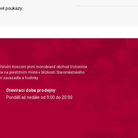
vé poukazy
ta from different sources
nářstvím Koscom první monobrand obchod Victorinox
ox na prestižním místě v blízkosti Staroměstského
í zavazadla a hodinky.
Otevírací doba prodejny:
Pondělí až neděle od 9:00 do 20:00