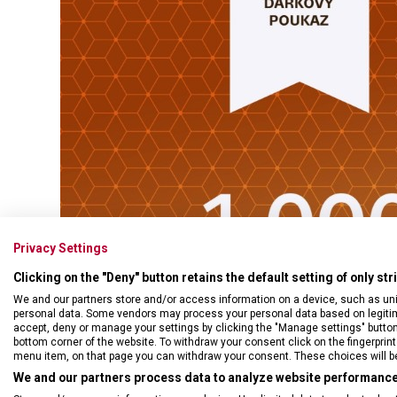
Swiss Card
Sady nožů
Všechno cestovní vybavení
Multifunkční kleště
Příbory
Všechny kapesní nože
Škrabky
Broušení nožů
Kované nože
Ostatní kuchyňské vybavení
Privacy Settings
Clicking on the "Deny" button retains the default setting of only st
We and our partners store and/or access information on a device, such as un
personal data. Some vendors may process your personal data based on legitimat
accept, deny or manage your settings by clicking the "Manage settings" button or
bottom corner of the website. To withdraw your consent click on the fingerprint 
menu item, on that page you can withdraw your consent. These choices will be 
We and our partners process data to analyze website performance 