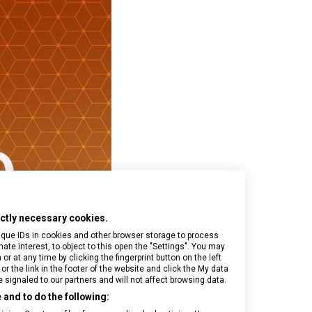
Onyx Black
I.N.O.X.
Airox
Wood
Journey 1884
Airox Advanced
Venture
Maverick
Mythic
Swiss Army
Spectra 3.0
Touring 2.0
Victoria Signature
Werks Traveler 7.0
rictly necessary cookies.
ique IDs in cookies and other browser storage to process
e interest, to object to this open the "Settings". You may
 at any time by clicking the fingerprint button on the left
or the link in the footer of the website and click the My data
signaled to our partners and will not affect browsing data.
and to do the following: