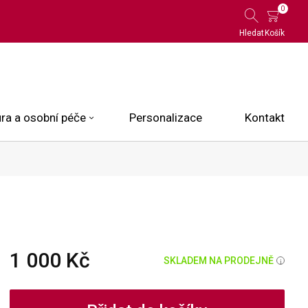
0
Hledat
Košík
ra a osobní péče
Personalizace
Kontakt
 Limited Edition
N.O.X.
ce
1 000 Kč
SKLADEM NA PRODEJNĚ
i