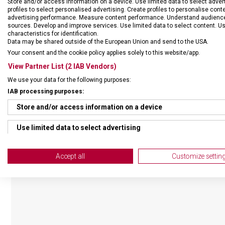
Store and/or access information on a device. Use limited data to select adverti
profiles to select personalised advertising. Create profiles to personalise con
advertising performance. Measure content performance. Understand audiences 
sources. Develop and improve services. Use limited data to select content. U
characteristics for identification.
Data may be shared outside of the European Union and send to the USA.
Your consent and the cookie policy applies solely to this website/app.
View Partner List (2 IAB Vendors)
We use your data for the following purposes:
IAB processing purposes:
Store and/or access information on a device
Use limited data to select advertising
Create profiles for personalised advertising
Accept all
Customize settin
Use profiles to select personalised advertising
Create profiles to personalise content
Use profiles to select personalised content