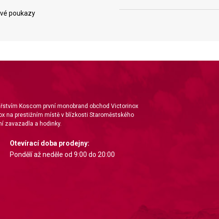
vé poukazy
ta from different sources
nářstvím Koscom první monobrand obchod Victorinox
ox na prestižním místě v blízkosti Staroměstského
í zavazadla a hodinky.
Otevírací doba prodejny:
Pondělí až neděle od 9:00 do 20:00