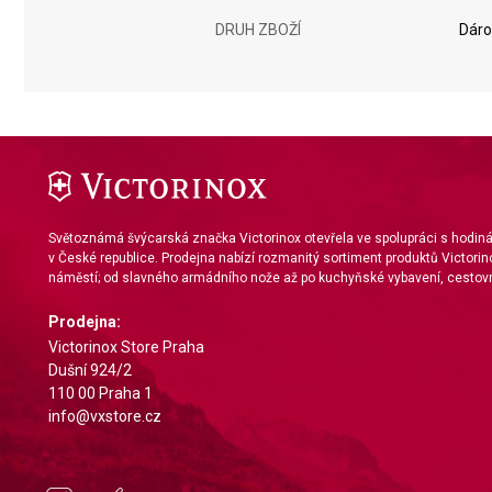
Measure advertising performance
DRUH ZBOŽÍ
Dáro
Measure content performance
Understand audiences through statistics or combinations of da
Develop and improve services
Use limited data to select content
IAB Special Features:
Světoznámá švýcarská značka Victorinox otevřela ve spolupráci s hodi
v České republice. Prodejna nabízí rozmanitý sortiment produktů Victorin
Use precise geolocation data
náměstí; od slavného armádního nože až po kuchyňské vybavení, cestovn
Identify devices based on information actively requested
Prodejna:
Non-IAB processing purposes:
Victorinox Store Praha
Dušní 924/2
Necessary
110 00 Praha 1
info@vxstore.cz
Performance
Functional