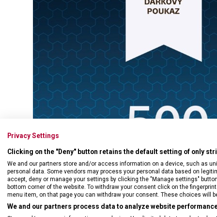
Swiss Card
Sady nožů
Všechno cestovní vybavení
Multifunkční kleště
Příbory
Všechny kapesní nože
Škrabky
Broušení nožů
Kované nože
Ostatní kuchyňské vybavení
Privacy Settings
Clicking on the "Deny" button retains the default setting of only st
We and our partners store and/or access information on a device, such as un
personal data. Some vendors may process your personal data based on legitimat
accept, deny or manage your settings by clicking the "Manage settings" button or
bottom corner of the website. To withdraw your consent click on the fingerprint 
menu item, on that page you can withdraw your consent. These choices will be 
We and our partners process data to analyze website performance 