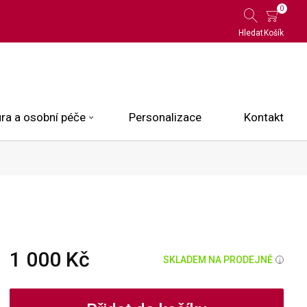
0
Hledat
Košík
ra a osobní péče
Personalizace
Kontakt
 Limited Edition
N.O.X.
ce
1 000 Kč
SKLADEM NA PRODEJNĚ
i