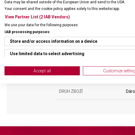
Data may be shared outside of the European Union and send to the USA.
Your consent and the cookie policy applies solely to this website/app.
View Partner List (2 IAB Vendors)
We use your data for the following purposes:
IAB processing purposes:
Store and/or access information on a device
Use limited data to select advertising
Create profiles for personalised advertising
Accept all
Customize settin
Use profiles to select personalised advertising
Create profiles to personalise content
DRUH ZBOŽÍ
Dáro
Use profiles to select personalised content
Measure advertising performance
Measure content performance