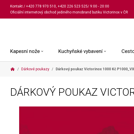
Kontakt
/
+420 778 970 510
,
+420 226 523 525
/ 9:00 - 20:00
Oficiální internetový obchod jediného monobrand butiku Victorinox v ČR
Kapesní nože
Kuchyňské vybavení
Cesto
Dárkové poukazy
Dárkový poukaz Victorinox 1000 Kč
P1000_V
Malé kapesní nože
Kuchařské nože
Kabinové kufry
Dámské
Střední kapesní nože
Univerzální nože
Kufry k odbavení
Pánské
DÁRKOVÝ POUKAZ VICTOR
Velké kapesní nože
Steakové nože
Batohy
Všechny hodinky
Pouzdra a příslušenství
Nože na pečivo
Aktovky a kabelky
Outdoorové nože
Struhadla a nůžky
Kosmetické taštičky
Zahradní nože
Prkénka a stojany
Tašky a ledvinky