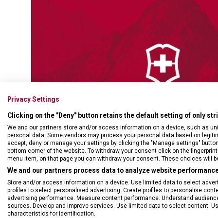
Swiss Card
Sady nožů
Všechno cestovní vybavení
Multifunkční kleště
Příbory
Všechny kapesní nože
Škrabky
Broušení nožů
Kované nože
Ostatní kuchyňské vybavení
Privacy Settings
Clicking on the "Deny" button retains the default setting of only st
We and our partners store and/or access information on a device, such as un
personal data. Some vendors may process your personal data based on legitimat
accept, deny or manage your settings by clicking the "Manage settings" button or
bottom corner of the website. To withdraw your consent click on the fingerprint 
menu item, on that page you can withdraw your consent. These choices will be 
We and our partners process data to analyze website performance 
Store and/or access information on a device. Use limited data to select adverti
profiles to select personalised advertising. Create profiles to personalise con
advertising performance. Measure content performance. Understand audiences 
sources. Develop and improve services. Use limited data to select content. U
characteristics for identification.