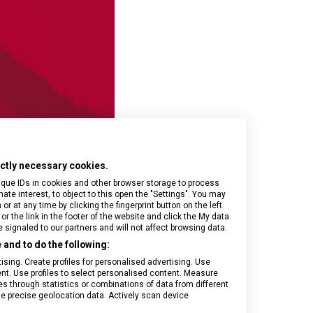
Onyx Black
I.N.O.X.
Airox
Wood
Journey 1884
Airox Advanced
Venture
Maverick
Mythic
Swiss Army
Spectra 3.0
Touring 2.0
Victoria Signature
Werks Traveler 7.0
rictly necessary cookies.
ique IDs in cookies and other browser storage to process
e interest, to object to this open the "Settings". You may
 at any time by clicking the fingerprint button on the left
or the link in the footer of the website and click the My data
signaled to our partners and will not affect browsing data.
and to do the following:
sing. Create profiles for personalised advertising. Use
tent. Use profiles to select personalised content. Measure
through statistics or combinations of data from different
se precise geolocation data. Actively scan device