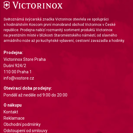
Use limited data to select advertising
Create profiles for personalised advertising
Světoznámá švýcarská značka Victorinox otevřela ve spolupráci
s hodinářstvím Koscom první monobrand obchod Victorinox v České
Use profiles to select personalised
republice. Prodejna nabízí rozmanitý sortiment produktů Victorinox
advertising
na prestižním místě v blízkosti Staroměstského náměstí; od slavného
armádního nože až po kuchyňské vybavení, cestovní zavazadla a hodinky.
Create profiles to personalise content
Prodejna:
Victorinox Store Praha
Use profiles to select personalised content
Dušní 924/2
Measure advertising performance
110 00 Praha 1
info@vxstore.cz
Measure content performance
Otevírací doba prodejny:
Pondělí až neděle od 9:00 do 20:00
Understand audiences through statistics or
combinations of data from different sources
O nákupu
Kontakt
Develop and improve services
Reklamace
Obchodní podmínky
Use limited data to select content
Odstoupení od smlouvy