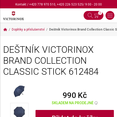
Kontakt
/
+420 778 970 510
,
+420 226 523 525
/ 9:00 - 20:00
0
Doplňky a příslušenství
Deštník Victorinox Brand Collection Classic 
DEŠTNÍK VICTORINOX
BRAND COLLECTION
CLASSIC STICK
612484
990 Kč
SKLADEM NA PRODEJNĚ
i