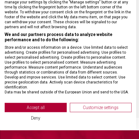
manage your settings by clicking the "Manage settings" button or at any
time by clicking the fingerprint button on the left bottom corner of the
website. To withdraw your consent click on the fingerprint or the link in the
footer of the website and click the My data menu item, on that page you
can withdraw your consent. These choices will be signaled to our
partners and will not affect browsing data.
NADROZMĚRNÁ ZAVAZADLA
Nadrozměrná zavazadla
We and our partners process data to analyze website
performance and to do the following:
DRUH ZBOŽÍ
Doplňky
Store and/or access information on a device. Use limited data to select
advertising. Create profiles for personalised advertising. Use profiles to
select personalised advertising. Create profiles to personalise content.
ZÁRUKA
24 měsíců
Use profiles to select personalised content. Measure advertising
performance. Measure content performance. Understand audiences
through statistics or combinations of data from different sources.
Develop and improve services. Use limited data to select content. Use
MATERIÁL
Polyester
precise geolocation data. Actively scan device characteristics for
identification.
Data may be shared outside of the European Union and send to the USA.
BARVA
Modrá
Your consent and the cookie policy applies solely to this website/app.
View Partner List (2 IAB Vendors)
Accept all
Customize settings
We use your data for the following purposes:
Deny
IAB processing purposes:
Store and/or access information on a device