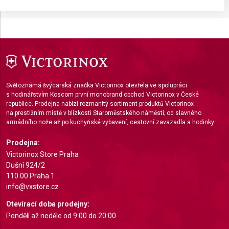
Store and/or access information on a device
Use limited data to select advertising
Create profiles for personalised advertising
Use profiles to select personalised
Světoznámá švýcarská značka Victorinox otevřela ve spolupráci
advertising
s hodinářstvím Koscom první monobrand obchod Victorinox v České
republice. Prodejna nabízí rozmanitý sortiment produktů Victorinox
Create profiles to personalise content
na prestižním místě v blízkosti Staroměstského náměstí; od slavného
armádního nože až po kuchyňské vybavení, cestovní zavazadla a hodinky.
Use profiles to select personalised content
Prodejna:
Measure advertising performance
Victorinox Store Praha
Dušní 924/2
Measure content performance
110 00 Praha 1
info@vxstore.cz
Understand audiences through statistics or
combinations of data from different sources
Otevírací doba prodejny:
Pondělí až neděle od 9:00 do 20:00
Develop and improve services