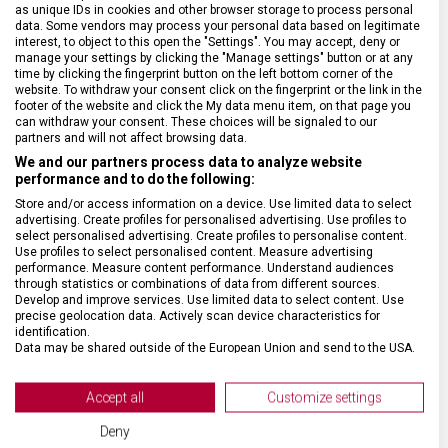
as unique IDs in cookies and other browser storage to process personal
data. Some vendors may process your personal data based on legitimate
SPECIFIKACE PRODUKTU
interest, to object to this open the "Settings". You may accept, deny or
manage your settings by clicking the "Manage settings" button or at any
time by clicking the fingerprint button on the left bottom corner of the
website. To withdraw your consent click on the fingerprint or the link in the
footer of the website and click the My data menu item, on that page you
can withdraw your consent. These choices will be signaled to our
NADROZMĚRNÁ ZAVAZADLA
Nadrozměrná zavazadla
partners and will not affect browsing data.
We and our partners process data to analyze website
performance and to do the following:
DRUH ZBOŽÍ
Doplňky
Store and/or access information on a device. Use limited data to select
advertising. Create profiles for personalised advertising. Use profiles to
select personalised advertising. Create profiles to personalise content.
ZÁRUKA
24 měsíců
Use profiles to select personalised content. Measure advertising
performance. Measure content performance. Understand audiences
through statistics or combinations of data from different sources.
MATERIÁL
Polyester
Develop and improve services. Use limited data to select content. Use
precise geolocation data. Actively scan device characteristics for
identification.
Data may be shared outside of the European Union and send to the USA.
BARVA
Šedá
Your consent and the cookie policy applies solely to this website/app.
View Partner List (2 IAB Vendors)
Accept all
Customize settings
DOPLŇKOVÁ BARVA
Černá
We use your data for the following purposes:
Deny
IAB processing purposes: