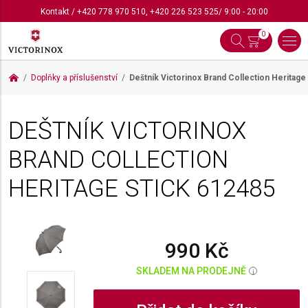
Kontakt
/
+420 778 970 510
,
+420 226 523 525
/ 9:00 - 20:00
0
Doplňky a příslušenství
Deštník Victorinox Brand Collection Heritage
DEŠTNÍK VICTORINOX
BRAND COLLECTION
HERITAGE STICK
612485
990 Kč
SKLADEM NA PRODEJNĚ
i