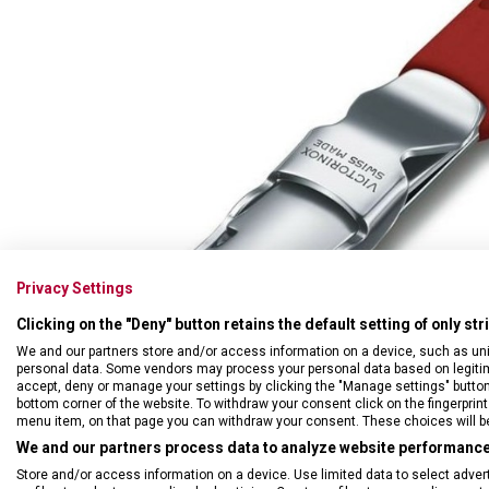
Swiss Card
Sady nožů
Všechno cestovní vybavení
Multifunkční kleště
Příbory
Všechny kapesní nože
Škrabky
Broušení nožů
Kované nože
Ostatní kuchyňské vybavení
Privacy Settings
Clicking on the "Deny" button retains the default setting of only st
We and our partners store and/or access information on a device, such as un
personal data. Some vendors may process your personal data based on legitimat
accept, deny or manage your settings by clicking the "Manage settings" button or
bottom corner of the website. To withdraw your consent click on the fingerprint 
menu item, on that page you can withdraw your consent. These choices will be 
We and our partners process data to analyze website performance 
Store and/or access information on a device. Use limited data to select adverti