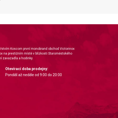
ta from different sources
nářstvím Koscom první monobrand obchod Victorinox
ox na prestižním místě v blízkosti Staroměstského
í zavazadla a hodinky.
Otevírací doba prodejny:
Pondělí až neděle od 9:00 do 20:00