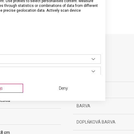
tent. Use profiles to select personalised content. Measure
through statistics or combinations of data from different
se precise geolocation data. Actively scan device
SPECIFIKACE PRODUKTU
sní nože
gs
Deny
MATERIÁL
ěsíců
BARVA
DOPLŇKOVÁ BARVA
0,8 cm