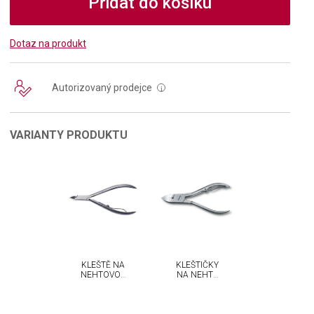
Přidat do košíku
Dotaz na produkt
Autorizovaný prodejce
i
VARIANTY PRODUKTU
KLEŠTĚ NA
KLEŠTIČKY
NEHTOVOU
NA NEHTY
KŮŽIČKU
VICTORINOX
VICTORINOX