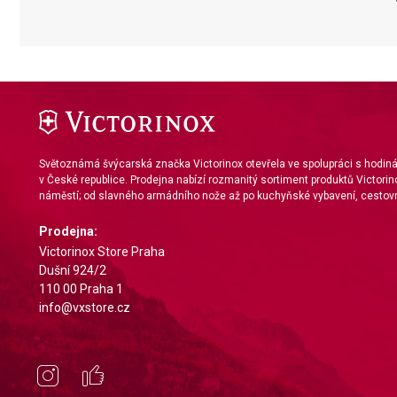
Measure content performance
Understand audiences through statistics or combinations of da
Develop and improve services
Use limited data to select content
Světoznámá švýcarská značka Victorinox otevřela ve spolupráci s hodi
IAB Special Features:
v České republice. Prodejna nabízí rozmanitý sortiment produktů Victorin
náměstí; od slavného armádního nože až po kuchyňské vybavení, cestovn
Use precise geolocation data
Prodejna:
Identify devices based on information actively requested
Victorinox Store Praha
Non-IAB processing purposes:
Dušní 924/2
110 00 Praha 1
Necessary
info@vxstore.cz
Performance
Functional