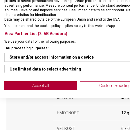
profiles to select personalised advertising. Create profiles to personalise con
advertising performance. Measure content performance. Understand audiences 
sources. Develop and improve services. Use limited data to select content. U
characteristics for identification.
Data may be shared outside of the European Union and send to the USA.
Your consent and the cookie policy applies solely to this website/app.
View Partner List (2 IAB Vendors)
We use your data for the following purposes:
IAB processing purposes:
Store and/or access information on a device
Use limited data to select advertising
Create profiles for personalised advertising
DRUH ZBOŽÍ
Kape
Accept all
Customize settin
Use profiles to select personalised advertising
ZÁRUKA
24 m
Create profiles to personalise content
HMOTNOST
12 g
Use profiles to select personalised content
Measure advertising performance
VELIKOST
6 x 