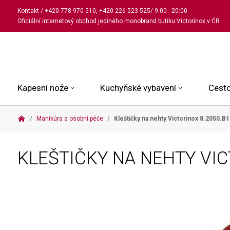
Kontakt
/
+420 778 970 510
,
+420 226 523 525
/ 9:00 - 20:00
Oficiální internetový obchod jediného monobrand butiku Victorinox v ČR
Kapesní nože
Kuchyňské vybavení
Cesto
Manikúra a osobní péče
Kleštičky na nehty Victorinox
8.2050.B1
Malé kapesní nože
Kuchařské nože
Kabinové kufry
Dámské
Střední kapesní nože
Univerzální nože
Kufry k odbavení
Pánské
KLEŠTIČKY NA NEHTY VI
Velké kapesní nože
Steakové nože
Batohy
Všechny hodinky
Pouzdra a příslušenství
Nože na pečivo
Aktovky a kabelky
Outdoorové nože
Struhadla a nůžky
Kosmetické taštičky
Zahradní nože
Prkénka a stojany
Tašky a ledvinky