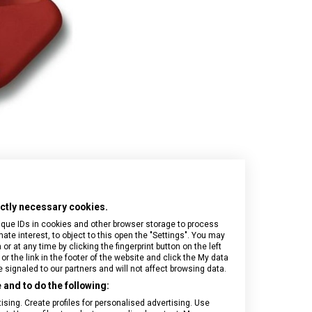
Onyx Black
I.N.O.X.
Airox
Wood
Journey 1884
Airox Advanced
Venture
Maverick
Mythic
Swiss Army
Spectra 3.0
Touring 2.0
Victoria Signature
Werks Traveler 7.0
rictly necessary cookies.
ique IDs in cookies and other browser storage to process
e interest, to object to this open the "Settings". You may
 at any time by clicking the fingerprint button on the left
or the link in the footer of the website and click the My data
signaled to our partners and will not affect browsing data.
and to do the following:
sing. Create profiles for personalised advertising. Use