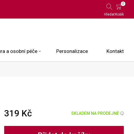
0
Hledat
Košík
ra a osobní péče
Personalizace
Kontakt
 Limited Edition
N.O.X.
ce
319 Kč
SKLADEM NA PRODEJNĚ
i