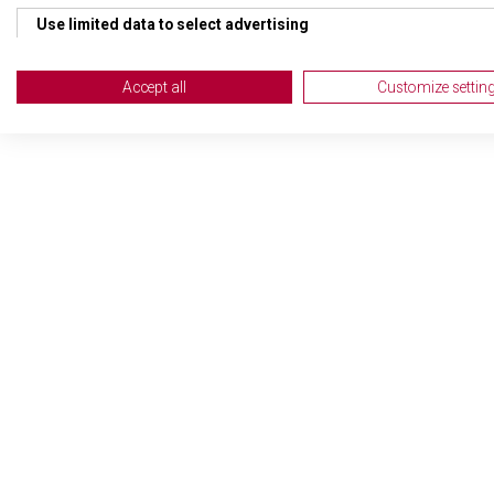
TYP ZAVAZADLA
Kosm
Use limited data to select advertising
Create profiles for personalised advertising
Accept all
Customize settin
Use profiles to select personalised advertising
Create profiles to personalise content
Use profiles to select personalised content
Measure advertising performance
Measure content performance
Understand audiences through statistics or combinations of da
Develop and improve services
Use limited data to select content
IAB Special Features: