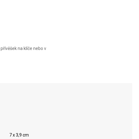
přívěšek na klíče nebo v
7 x 3,9 cm