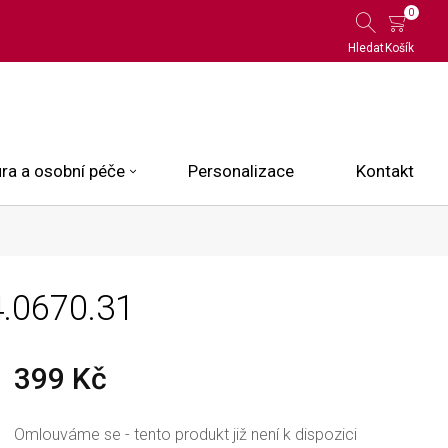
0
Hledat
Košík
ra a osobní péče
Personalizace
Kontakt
 Limited Edition
4.0670.31
N.O.X.
ce
399 Kč
Omlouváme se - tento produkt již není k dispozici