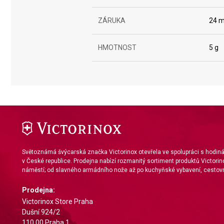
Use profiles to select personalised content
ZÁRUKA
24 m
Measure advertising performance
HMOTNOST
5 g
Measure content performance
Understand audiences through statistics or combinations of da
Develop and improve services
Use limited data to select content
IAB Special Features:
Use precise geolocation data
Světoznámá švýcarská značka Victorinox otevřela ve spolupráci s hodi
v České republice. Prodejna nabízí rozmanitý sortiment produktů Victorin
Identify devices based on information actively requested
náměstí; od slavného armádního nože až po kuchyňské vybavení, cestovn
Non-IAB processing purposes:
Prodejna:
Necessary
Victorinox Store Praha
Dušní 924/2
Performance
110 00 Praha 1