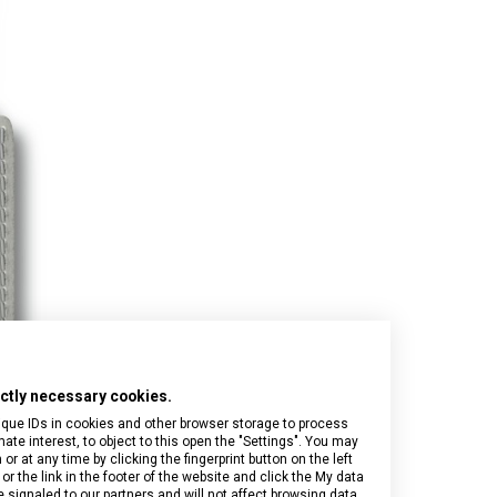
Onyx Black
I.N.O.X.
Airox
Wood
Journey 1884
Airox Advanced
Venture
Maverick
Mythic
Swiss Army
Spectra 3.0
Touring 2.0
Victoria Signature
Werks Traveler 7.0
rictly necessary cookies.
ique IDs in cookies and other browser storage to process
e interest, to object to this open the "Settings". You may
 at any time by clicking the fingerprint button on the left
or the link in the footer of the website and click the My data
signaled to our partners and will not affect browsing data.