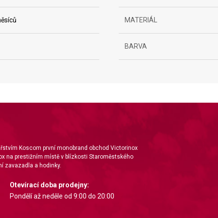
ěsíců
MATERIÁL
BARVA
ta from different sources
nářstvím Koscom první monobrand obchod Victorinox
ox na prestižním místě v blízkosti Staroměstského
í zavazadla a hodinky.
Otevírací doba prodejny:
Pondělí až neděle od 9:00 do 20:00