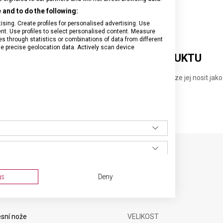
and to do the following:
sing. Create profiles for personalised advertising. Use
tent. Use profiles to select personalised content. Measure
through statistics or combinations of data from different
se precise geolocation data. Actively scan device
DETAILNÍ INFORMACE O PRODUKTU
ě na kapesní nůž Classic 58 mm je opatřeno šňůrkou, lze jej nosit jako 
 který tak bude v bezpečí.
SPECIFIKACE PRODUKTU
gs
Deny
sní nože
VELIKOST