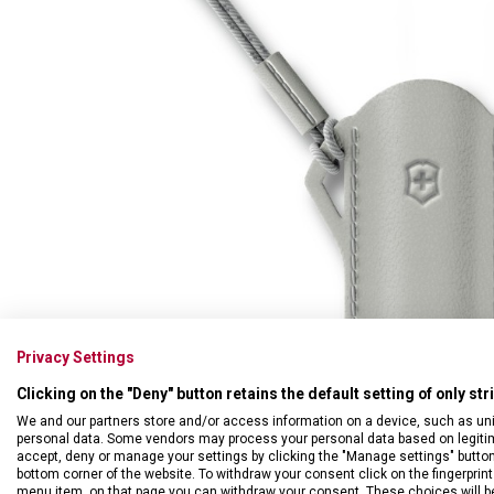
Swiss Card
Sady nožů
Všechno cestovní vybavení
Multifunkční kleště
Příbory
Všechny kapesní nože
Škrabky
Broušení nožů
Kované nože
Ostatní kuchyňské vybavení
Privacy Settings
Clicking on the "Deny" button retains the default setting of only st
We and our partners store and/or access information on a device, such as un
personal data. Some vendors may process your personal data based on legitimat
accept, deny or manage your settings by clicking the "Manage settings" button or
bottom corner of the website. To withdraw your consent click on the fingerprint 
menu item, on that page you can withdraw your consent. These choices will be 