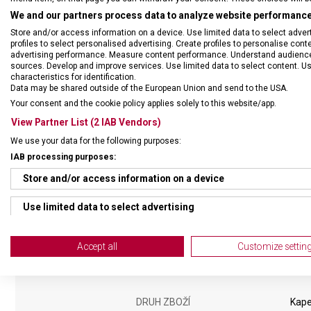
We and our partners process data to analyze website performance 
Store and/or access information on a device. Use limited data to select adverti
profiles to select personalised advertising. Create profiles to personalise con
advertising performance. Measure content performance. Understand audiences 
sources. Develop and improve services. Use limited data to select content. U
characteristics for identification.
Data may be shared outside of the European Union and send to the USA.
Your consent and the cookie policy applies solely to this website/app.
Kožené pouzdro v šedé barv
View Partner List (2 IAB Vendors)
tašce či batohu i s nožem,
We use your data for the following purposes:
IAB processing purposes:
Store and/or access information on a device
Use limited data to select advertising
Create profiles for personalised advertising
Accept all
Customize settin
Use profiles to select personalised advertising
Create profiles to personalise content
DRUH ZBOŽÍ
Kape