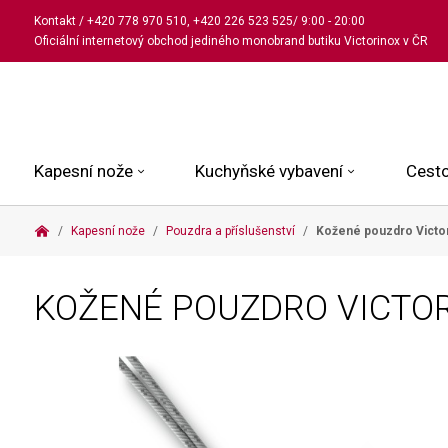
Kontakt
/
+420 778 970 510
,
+420 226 523 525
/ 9:00 - 20:00
Oficiální internetový obchod jediného monobrand butiku Victorinox v ČR
Kapesní nože
Kuchyňské vybavení
Cesto
Kapesní nože
Pouzdra a příslušenství
Kožené pouzdro Victor
Malé kapesní nože
Kuchařské nože
Kabinové kufry
Dámské
Střední kapesní nože
Univerzální nože
Kufry k odbavení
Pánské
KOŽENÉ POUZDRO VICTO
Velké kapesní nože
Steakové nože
Batohy
Všechny hodinky
Pouzdra a příslušenství
Nože na pečivo
Aktovky a kabelky
Outdoorové nože
Struhadla a nůžky
Kosmetické taštičky
Zahradní nože
Prkénka a stojany
Tašky a ledvinky