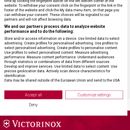
time by clicking the fingerprint button on the left bottom corner of the
website. To withdraw your consent click on the fingerprint or the link in the
footer of the website and click the My data menu item, on that page you
ZÁRUKA
24 měsíců
can withdraw your consent. These choices will be signaled to our
partners and will not affect browsing data.
We and our partners process data to analyze website
HMOTNOST
5 g
performance and to do the following:
Store and/or access information on a device. Use limited data to select
advertising. Create profiles for personalised advertising. Use profiles to
VELIKOST
7 x 3,9 cm
select personalised advertising. Create profiles to personalise content.
Use profiles to select personalised content. Measure advertising
performance. Measure content performance. Understand audiences
MATERIÁL
Kůže
through statistics or combinations of data from different sources.
Develop and improve services. Use limited data to select content. Use
precise geolocation data. Actively scan device characteristics for
identification.
BARVA
Béžová
Data may be shared outside of the European Union and send to the USA.
Your consent and the cookie policy applies solely to this website/app.
View Partner List (2 IAB Vendors)
Accept all
Customize settings
We use your data for the following purposes:
Deny
IAB processing purposes:
Store and/or access information on a device
Use limited data to select advertising