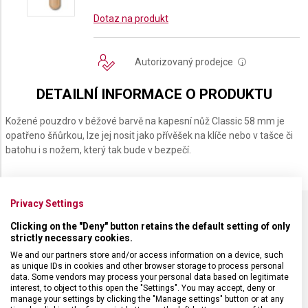
Dotaz na produkt
Autorizovaný prodejce
i
DETAILNÍ INFORMACE O PRODUKTU
Kožené pouzdro v béžové barvě na kapesní nůž Classic 58 mm je
opatřeno šňůrkou, lze jej nosit jako přívěšek na klíče nebo v tašce či
batohu i s nožem, který tak bude v bezpečí.
Privacy Settings
Clicking on the "Deny" button retains the default setting of only
SPECIFIKACE PRODUKTU
strictly necessary cookies.
We and our partners store and/or access information on a device, such
as unique IDs in cookies and other browser storage to process personal
data. Some vendors may process your personal data based on legitimate
interest, to object to this open the "Settings". You may accept, deny or
manage your settings by clicking the "Manage settings" button or at any
DRUH ZBOŽÍ
Kapesní nože