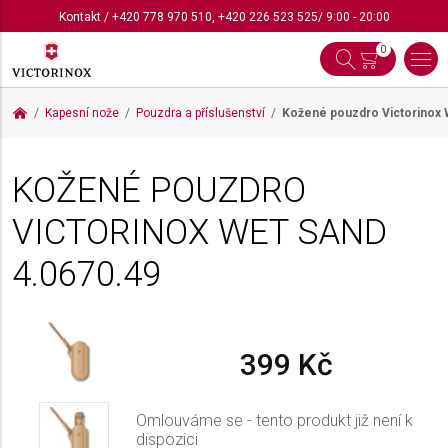
Kontakt
/
+420 778 970 510
,
+420 226 523 525
/ 9:00 - 20:00
0
Kapesní nože
Pouzdra a příslušenství
Kožené pouzdro Victorinox
KOŽENÉ POUZDRO
VICTORINOX WET SAND
4.0670.49
399 Kč
Omlouváme se - tento produkt již není k
dispozici