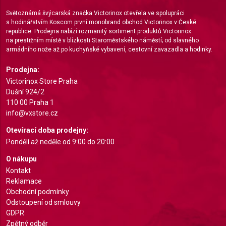
Světoznámá švýcarská značka Victorinox otevřela ve spolupráci
Create profiles for personalised advertising
s hodinářstvím Koscom první monobrand obchod Victorinox v České
republice. Prodejna nabízí rozmanitý sortiment produktů Victorinox
na prestižním místě v blízkosti Staroměstského náměstí; od slavného
Use profiles to select personalised
advertising
armádního nože až po kuchyňské vybavení, cestovní zavazadla a hodinky.
Prodejna:
Create profiles to personalise content
Victorinox Store Praha
Use profiles to select personalised content
Dušní 924/2
110 00 Praha 1
Measure advertising performance
info@vxstore.cz
Otevírací doba prodejny:
Measure content performance
Pondělí až neděle od 9:00 do 20:00
Understand audiences through statistics or
O nákupu
combinations of data from different sources
Kontakt
Reklamace
Develop and improve services
Obchodní podmínky
Odstoupení od smlouvy
Use limited data to select content
GDPR
IAB Special Features:
Zpětný odběr