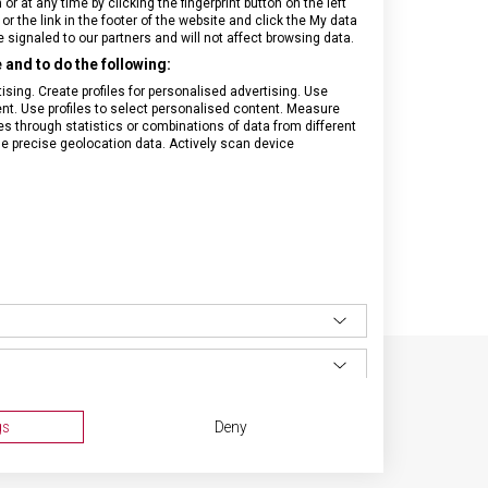
 at any time by clicking the fingerprint button on the left
or the link in the footer of the website and click the My data
signaled to our partners and will not affect browsing data.
and to do the following:
sing. Create profiles for personalised advertising. Use
tent. Use profiles to select personalised content. Measure
through statistics or combinations of data from different
se precise geolocation data. Actively scan device
SPECIFIKACE PRODUKTU
gs
Deny