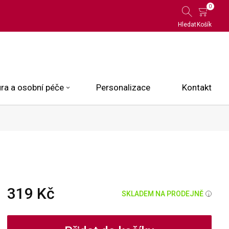
0
Hledat
Košík
ra a osobní péče
Personalizace
Kontakt
 Limited Edition
N.O.X.
ce
319 Kč
SKLADEM NA PRODEJNĚ
i