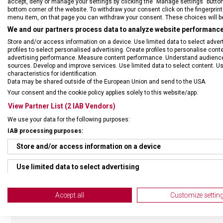
accept, deny or manage your settings by clicking the "Manage settings" button or
bottom corner of the website. To withdraw your consent click on the fingerprint 
menu item, on that page you can withdraw your consent. These choices will be 
We and our partners process data to analyze website performance 
Store and/or access information on a device. Use limited data to select adverti
profiles to select personalised advertising. Create profiles to personalise con
advertising performance. Measure content performance. Understand audiences 
sources. Develop and improve services. Use limited data to select content. U
characteristics for identification.
Data may be shared outside of the European Union and send to the USA.
Your consent and the cookie policy applies solely to this website/app.
View Partner List (2 IAB Vendors)
We use your data for the following purposes:
IAB processing purposes:
Store and/or access information on a device
Use limited data to select advertising
Create profiles for personalised advertising
Accept all
Customize settin
Use profiles to select personalised advertising