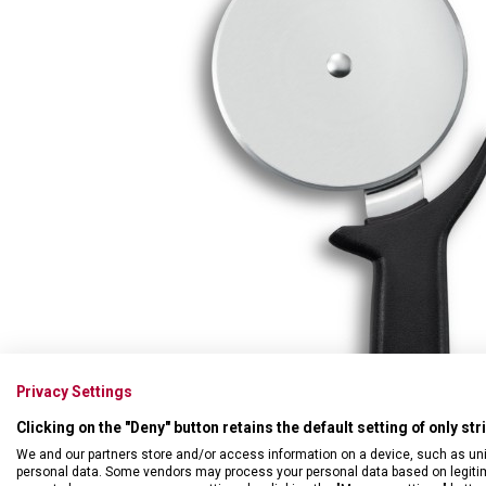
Swiss Card
Sady nožů
Všechno cestovní vybavení
Multifunkční kleště
Příbory
Všechny kapesní nože
Škrabky
Broušení nožů
Kované nože
Ostatní kuchyňské vybavení
Privacy Settings
Clicking on the "Deny" button retains the default setting of only st
We and our partners store and/or access information on a device, such as un
personal data. Some vendors may process your personal data based on legitimat