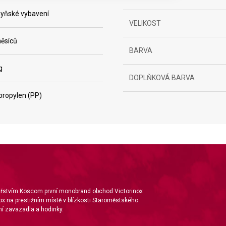
yňské vybavení
VELIKOST
ěsíců
BARVA
g
DOPLŇKOVÁ BARVA
ta from different sources
propylen (PP)
nářstvím Koscom první monobrand obchod Victorinox
ox na prestižním místě v blízkosti Staroměstského
í zavazadla a hodinky.