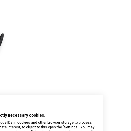
Onyx Black
I.N.O.X.
Airox
Wood
Journey 1884
Airox Advanced
Venture
Maverick
Mythic
Swiss Army
Spectra 3.0
Touring 2.0
Victoria Signature
Werks Traveler 7.0
rictly necessary cookies.
ique IDs in cookies and other browser storage to process
e interest, to object to this open the "Settings". You may