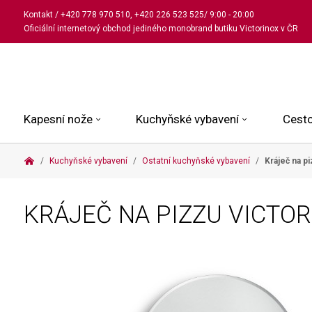
Kontakt
/
+420 778 970 510
,
+420 226 523 525
/ 9:00 - 20:00
Oficiální internetový obchod jediného monobrand butiku Victorinox v ČR
Kapesní nože
Kuchyňské vybavení
Cesto
Kuchyňské vybavení
Ostatní kuchyňské vybavení
Kráječ na p
Malé kapesní nože
Kuchařské nože
Kabinové kufry
Dámské
Střední kapesní nože
Univerzální nože
Kufry k odbavení
Pánské
KRÁJEČ NA PIZZU VICTO
Velké kapesní nože
Steakové nože
Batohy
Všechny hodinky
Pouzdra a příslušenství
Nože na pečivo
Aktovky a kabelky
Outdoorové nože
Struhadla a nůžky
Kosmetické taštičky
Zahradní nože
Prkénka a stojany
Tašky a ledvinky