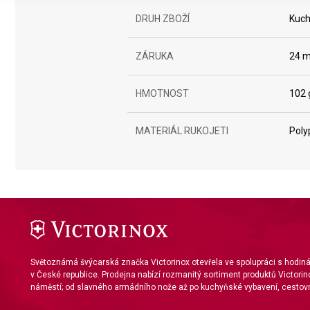
Create profiles to personalise content
DRUH ZBOŽÍ
Kuch
Use profiles to select personalised content
ZÁRUKA
24 m
Measure advertising performance
Measure content performance
HMOTNOST
102 
Understand audiences through statistics or combinations of da
MATERIÁL RUKOJETI
Poly
Develop and improve services
Use limited data to select content
IAB Special Features:
Use precise geolocation data
Identify devices based on information actively requested
Světoznámá švýcarská značka Victorinox otevřela ve spolupráci s hodi
Non-IAB processing purposes:
v České republice. Prodejna nabízí rozmanitý sortiment produktů Victorin
náměstí; od slavného armádního nože až po kuchyňské vybavení, cestovn
Necessary