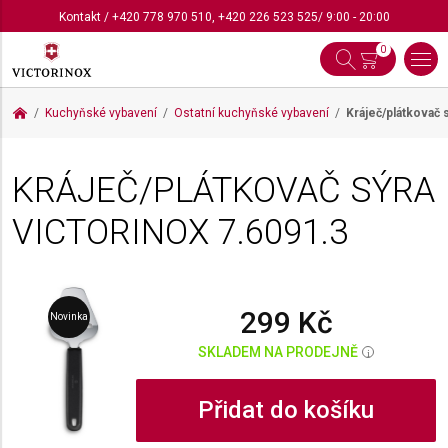
Kontakt
/
+420 778 970 510
,
+420 226 523 525
/ 9:00 - 20:00
0
Kuchyňské vybavení
Ostatní kuchyňské vybavení
Kráječ/plátkovač 
KRÁJEČ/PLÁTKOVAČ SÝRA
VICTORINOX
7.6091.3
299 Kč
Novinka
SKLADEM NA PRODEJNĚ
i
Přidat do košíku