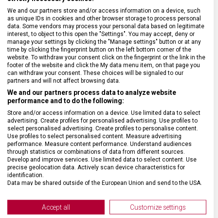
We and our partners store and/or access information on a device, such
as unique IDs in cookies and other browser storage to process personal
data. Some vendors may process your personal data based on legitimate
interest, to object to this open the "Settings". You may accept, deny or
DRUH ZBOŽÍ
Kuchyňské vybavení
manage your settings by clicking the "Manage settings" button or at any
time by clicking the fingerprint button on the left bottom corner of the
website. To withdraw your consent click on the fingerprint or the link in the
footer of the website and click the My data menu item, on that page you
ZÁRUKA
24 měsíců
can withdraw your consent. These choices will be signaled to our
partners and will not affect browsing data.
We and our partners process data to analyze website
HMOTNOST
64 g
performance and to do the following:
Store and/or access information on a device. Use limited data to select
TYP OSTŘÍ
Rovné
advertising. Create profiles for personalised advertising. Use profiles to
select personalised advertising. Create profiles to personalise content.
Use profiles to select personalised content. Measure advertising
performance. Measure content performance. Understand audiences
MATERIÁL RUKOJETI
Polypropylen (PP)
through statistics or combinations of data from different sources.
Develop and improve services. Use limited data to select content. Use
precise geolocation data. Actively scan device characteristics for
VELIKOST
22 x 7,5 x 3 cm
identification.
Data may be shared outside of the European Union and send to the USA.
Your consent and the cookie policy applies solely to this website/app.
BARVA
Černá
View Partner List (2 IAB Vendors)
Accept all
Customize settings