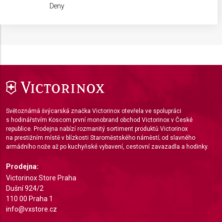
We use your data for the following purposes:
Deny
DOPLŇKOVÁ BARVA
Stříbrná
IAB processing purposes:
Store and/or access information on a device
Use limited data to select advertising
Create profiles for personalised advertising
Use profiles to select personalised
advertising
Světoznámá švýcarská značka Victorinox otevřela ve spolupráci
Create profiles to personalise content
s hodinářstvím Koscom první monobrand obchod Victorinox v České
republice. Prodejna nabízí rozmanitý sortiment produktů Victorinox
na prestižním místě v blízkosti Staroměstského náměstí; od slavného
Use profiles to select personalised content
armádního nože až po kuchyňské vybavení, cestovní zavazadla a hodinky.
Measure advertising performance
Prodejna:
Victorinox Store Praha
Measure content performance
Dušní 924/2
110 00 Praha 1
Understand audiences through statistics or
combinations of data from different sources
info@vxstore.cz