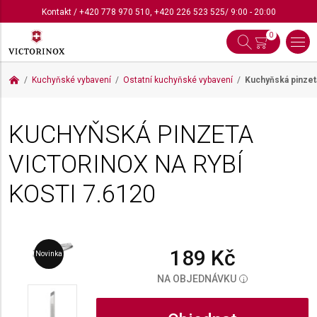
Kontakt
/
+420 778 970 510
,
+420 226 523 525
/ 9:00 - 20:00
0
Kuchyňské vybavení
Ostatní kuchyňské vybavení
Kuchyňská pinzeta
KUCHYŇSKÁ PINZETA
VICTORINOX NA RYBÍ
KOSTI
7.6120
189 Kč
Novinka
NA OBJEDNÁVKU
i