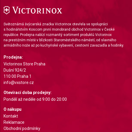
Use limited data to select advertising
Create profiles for personalised advertising
Světoznámá švýcarská značka Victorinox otevřela ve spolupráci
s hodinářstvím Koscom první monobrand obchod Victorinox v České
Use profiles to select personalised
republice. Prodejna nabízí rozmanitý sortiment produktů Victorinox
advertising
na prestižním místě v blízkosti Staroměstského náměstí; od slavného
armádního nože až po kuchyňské vybavení, cestovní zavazadla a hodinky.
Create profiles to personalise content
Prodejna:
Use profiles to select personalised content
Victorinox Store Praha
Dušní 924/2
Measure advertising performance
110 00 Praha 1
info@vxstore.cz
Measure content performance
Otevírací doba prodejny:
Understand audiences through statistics or
Pondělí až neděle od 9:00 do 20:00
combinations of data from different sources
O nákupu
Develop and improve services
Kontakt
Reklamace
Use limited data to select content
Obchodní podmínky