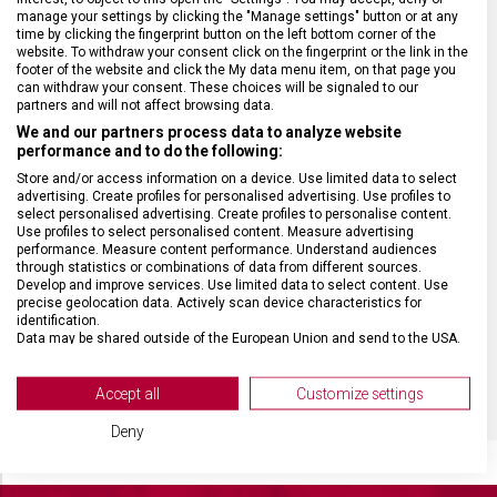
manage your settings by clicking the "Manage settings" button or at any
time by clicking the fingerprint button on the left bottom corner of the
website. To withdraw your consent click on the fingerprint or the link in the
DRUH ZBOŽÍ
Kuchyňské vybavení
footer of the website and click the My data menu item, on that page you
can withdraw your consent. These choices will be signaled to our
partners and will not affect browsing data.
ZÁRUKA
24 měsíců
We and our partners process data to analyze website
performance and to do the following:
HMOTNOST
29 g
Store and/or access information on a device. Use limited data to select
advertising. Create profiles for personalised advertising. Use profiles to
select personalised advertising. Create profiles to personalise content.
Use profiles to select personalised content. Measure advertising
VELIKOST
12 cm
performance. Measure content performance. Understand audiences
through statistics or combinations of data from different sources.
Develop and improve services. Use limited data to select content. Use
MATERIÁL
Ocel
precise geolocation data. Actively scan device characteristics for
identification.
Data may be shared outside of the European Union and send to the USA.
BARVA
Stříbrná
Your consent and the cookie policy applies solely to this website/app.
View Partner List (2 IAB Vendors)
Accept all
Customize settings
We use your data for the following purposes:
Deny
IAB processing purposes:
Store and/or access information on a device