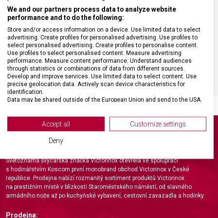
HMOTNOST
45 g
We and our partners process data to analyze website
performance and to do the following:
Store and/or access information on a device. Use limited data to select
MATERIÁL RUKOJETI
Polypropylen (PP)
advertising. Create profiles for personalised advertising. Use profiles to
select personalised advertising. Create profiles to personalise content.
Use profiles to select personalised content. Measure advertising
BARVA
Zelená
performance. Measure content performance. Understand audiences
through statistics or combinations of data from different sources.
Develop and improve services. Use limited data to select content. Use
precise geolocation data. Actively scan device characteristics for
identification.
Data may be shared outside of the European Union and send to the USA.
Your consent and the cookie policy applies solely to this website/app.
View Partner List (2 IAB Vendors)
Accept all
Customize settings
We use your data for the following purposes:
Deny
IAB processing purposes:
Světoznámá švýcarská značka Victorinox otevřela ve spolupráci
Store and/or access information on a device
s hodinářstvím Koscom první monobrand obchod Victorinox v České
republice. Prodejna nabízí rozmanitý sortiment produktů Victorinox
Use limited data to select advertising
na prestižním místě v blízkosti Staroměstského náměstí; od slavného
armádního nože až po kuchyňské vybavení, cestovní zavazadla a hodinky.
Create profiles for personalised advertising
Prodejna: