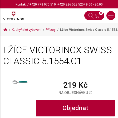
Kontakt
/
+420 778 970 510
,
+420 226 523 525
/ 9:00 - 20:00
0
Kuchyňské vybavení
Příbory
Lžíce Victorinox Swiss Classic
5.1554
LŽÍCE VICTORINOX SWISS
CLASSIC
5.1554.C1
219 Kč
NA OBJEDNÁVKU
i
Objednat