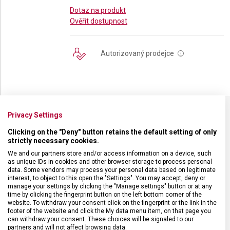
Dotaz na produkt
Ověřit dostupnost
Autorizovaný prodejce
i
Privacy Settings
SPECIFIKACE PRODUKTU
Clicking on the "Deny" button retains the default setting of only
strictly necessary cookies.
We and our partners store and/or access information on a device, such
as unique IDs in cookies and other browser storage to process personal
data. Some vendors may process your personal data based on legitimate
interest, to object to this open the "Settings". You may accept, deny or
DRUH ZBOŽÍ
Kuchyňské vybavení
manage your settings by clicking the "Manage settings" button or at any
time by clicking the fingerprint button on the left bottom corner of the
website. To withdraw your consent click on the fingerprint or the link in the
ZÁRUKA
24 měsíců
footer of the website and click the My data menu item, on that page you
can withdraw your consent. These choices will be signaled to our
partners and will not affect browsing data.