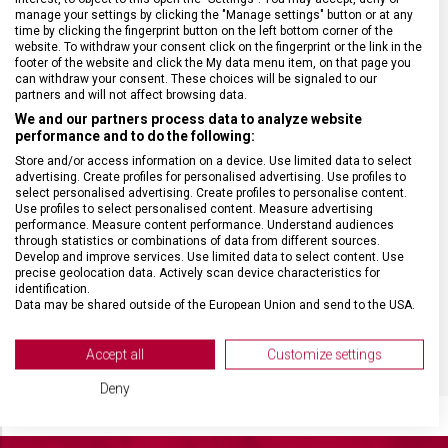
manage your settings by clicking the "Manage settings" button or at any
time by clicking the fingerprint button on the left bottom corner of the
website. To withdraw your consent click on the fingerprint or the link in the
footer of the website and click the My data menu item, on that page you
can withdraw your consent. These choices will be signaled to our
partners and will not affect browsing data.
DRUH ZBOŽÍ
Kuchyňské vybavení
We and our partners process data to analyze website
performance and to do the following:
ZÁRUKA
24 měsíců
Store and/or access information on a device. Use limited data to select
advertising. Create profiles for personalised advertising. Use profiles to
select personalised advertising. Create profiles to personalise content.
Use profiles to select personalised content. Measure advertising
HMOTNOST
49 g
performance. Measure content performance. Understand audiences
through statistics or combinations of data from different sources.
Develop and improve services. Use limited data to select content. Use
MATERIÁL RUKOJETI
Plast (PPC)
precise geolocation data. Actively scan device characteristics for
identification.
Data may be shared outside of the European Union and send to the USA.
BARVA
Modrá
Your consent and the cookie policy applies solely to this website/app.
View Partner List (2 IAB Vendors)
Accept all
Customize settings
We use your data for the following purposes:
Deny
IAB processing purposes:
Store and/or access information on a device