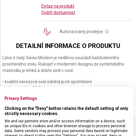
Dotaz na produkt
Ověřit dostupnost
Autorizovaný prodejce
i
DETAILNÍ INFORMACE O PRODUKTU
Lžíce z řady Swiss Modern je nedílnou součástí každodenního
prostřeného stolu. Rukojeť v moderním designu ze syntetického
materiálu je lehká a dobře sedí v ruce.
• kvalitní nerezová ocel odolná proti opotřebení
• celková délka: 20,5 cm
• vhodné do myčky nádobí
Privacy Settings
Clicking on the "Deny" button retains the default setting of only
strictly necessary cookies.
We and our partners store and/or access information on a device, such
as unique IDs in cookies and other browser storage to process personal
data. Some vendors may process your personal data based on legitimate
SPECIFIKACE PRODUKTU
interest, to object to this open the "Settings". You may accept, deny or