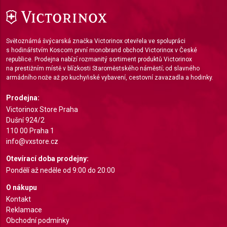
Use limited data to select advertising
Create profiles for personalised advertising
Světoznámá švýcarská značka Victorinox otevřela ve spolupráci
s hodinářstvím Koscom první monobrand obchod Victorinox v České
Use profiles to select personalised
republice. Prodejna nabízí rozmanitý sortiment produktů Victorinox
advertising
na prestižním místě v blízkosti Staroměstského náměstí; od slavného
armádního nože až po kuchyňské vybavení, cestovní zavazadla a hodinky.
Create profiles to personalise content
Prodejna:
Use profiles to select personalised content
Victorinox Store Praha
Dušní 924/2
Measure advertising performance
110 00 Praha 1
info@vxstore.cz
Measure content performance
Otevírací doba prodejny:
Understand audiences through statistics or
Pondělí až neděle od 9:00 do 20:00
combinations of data from different sources
O nákupu
Develop and improve services
Kontakt
Reklamace
Use limited data to select content
Obchodní podmínky