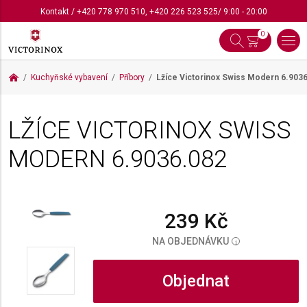
Kontakt
/
+420 778 970 510
,
+420 226 523 525
/ 9:00 - 20:00
0
Kuchyňské vybavení
Příbory
Lžíce Victorinox Swiss Modern
6.903
LŽÍCE VICTORINOX SWISS
MODERN
6.9036.082
239 Kč
NA OBJEDNÁVKU
i
Objednat