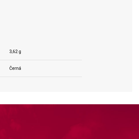
3,62 g
Černá