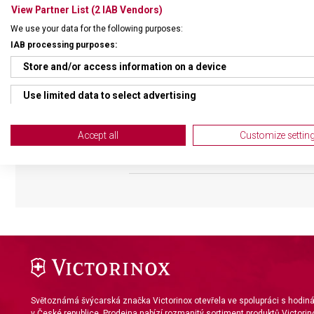
View Partner List (2 IAB Vendors)
We use your data for the following purposes:
IAB processing purposes:
Store and/or access information on a device
Use limited data to select advertising
DRUH ZBOŽÍ
Kape
Create profiles for personalised advertising
Accept all
Customize settin
Use profiles to select personalised advertising
ZÁRUKA
24 m
Create profiles to personalise content
Use profiles to select personalised content
Measure advertising performance
Measure content performance
Understand audiences through statistics or combinations of da
Světoznámá švýcarská značka Victorinox otevřela ve spolupráci s hodi
v České republice. Prodejna nabízí rozmanitý sortiment produktů Victorin