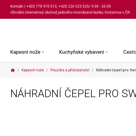
Kontakt
/
+420 778 970 510
,
+420 226 523 525
/ 9:00 - 20:00
Oficiální internetový obchod jediného monobrand butiku Victorinox v ČR
Kapesní nože
Kuchyňské vybavení
Cesto
Kapesní nože
Pouzdra a příslušenství
Náhradní čepel pro Swi
Malé kapesní nože
Kuchařské nože
Kabinové kufry
Dámské
Střední kapesní nože
Univerzální nože
Kufry k odbavení
Pánské
NÁHRADNÍ ČEPEL PRO SW
Velké kapesní nože
Steakové nože
Batohy
Všechny hodinky
Pouzdra a příslušenství
Nože na pečivo
Aktovky a kabelky
Outdoorové nože
Struhadla a nůžky
Kosmetické taštičky
Zahradní nože
Prkénka a stojany
Tašky a ledvinky