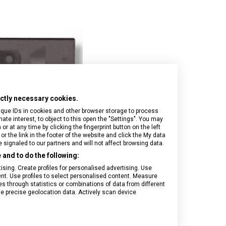
Onyx Black
I.N.O.X.
Airox
Wood
Journey 1884
Airox Advanced
Venture
Maverick
Mythic
Swiss Army
Spectra 3.0
Touring 2.0
Victoria Signature
rictly necessary cookies.
Werks Traveler 7.0
ique IDs in cookies and other browser storage to process
e interest, to object to this open the "Settings". You may
 at any time by clicking the fingerprint button on the left
or the link in the footer of the website and click the My data
signaled to our partners and will not affect browsing data.
and to do the following:
sing. Create profiles for personalised advertising. Use
tent. Use profiles to select personalised content. Measure
through statistics or combinations of data from different
se precise geolocation data. Actively scan device