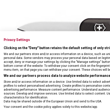
Swiss Card
Sady nožů
Všechno cestovní vybavení
Multifunkční kleště
Příbory
Všechny kapesní nože
Škrabky
Broušení nožů
Kované nože
Privacy Settings
Ostatní kuchyňské vybavení
Clicking on the "Deny" button retains the default setting of only st
We and our partners store and/or access information on a device, such as un
personal data. Some vendors may process your personal data based on legitimat
accept, deny or manage your settings by clicking the "Manage settings" button or
bottom corner of the website. To withdraw your consent click on the fingerprint 
menu item, on that page you can withdraw your consent. These choices will be 
We and our partners process data to analyze website performance 
Store and/or access information on a device. Use limited data to select adverti
profiles to select personalised advertising. Create profiles to personalise con
advertising performance. Measure content performance. Understand audiences 
sources. Develop and improve services. Use limited data to select content. U
characteristics for identification.
Data may be shared outside of the European Union and send to the USA.
Your consent and the cookie policy applies solely to this website/app.