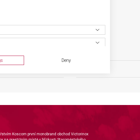
SPECIFIKACE PRODUKTU
sní nože
HMOTNOST
gs
Deny
ěsíců
BARVA
ta from different sources
nářstvím Koscom první monobrand obchod Victorinox
ox na prestižním místě v blízkosti Staroměstského