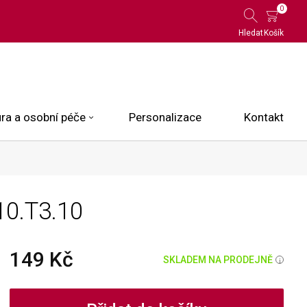
0
Hledat
Košík
ra a osobní péče
Personalizace
Kontakt
 Limited Edition
10.T3.10
N.O.X.
ce
149 Kč
SKLADEM NA PRODEJNĚ
i