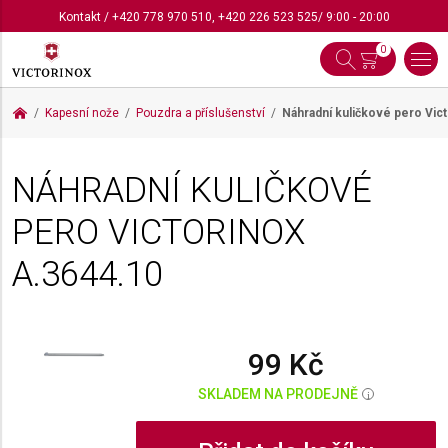
Kontakt
/
+420 778 970 510
,
+420 226 523 525
/ 9:00 - 20:00
0
Kapesní nože
Pouzdra a příslušenství
Náhradní kuličkové pero Vic
NÁHRADNÍ KULIČKOVÉ
PERO VICTORINOX
A.3644.10
99 Kč
SKLADEM NA PRODEJNĚ
i