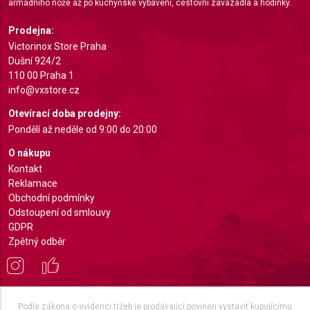
armádního nože až po kuchyňské vybavení, cestovní zavazadla a hodinky.
Use profiles to select personalised
Prodejna:
advertising
Victorinox Store Praha
Dušní 924/2
Create profiles to personalise content
110 00 Praha 1
info@vxstore.cz
Use profiles to select personalised content
Otevírací doba prodejny:
Measure advertising performance
Pondělí až neděle od 9:00 do 20:00
Measure content performance
O nákupu
Kontakt
Understand audiences through statistics or
Reklamace
combinations of data from different sources
Obchodní podmínky
Odstoupení od smlouvy
Develop and improve services
GDPR
Zpětný odběr
Use limited data to select content
IAB Special Features:
Use precise geolocation data
Podle zákona o evidenci tržeb je prodávající povinen vystavit kupujícímu