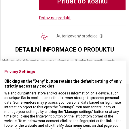
Přidat do košíku
Dotaz na produkt
Autorizovaný prodejce
i
DETAILNÍ INFORMACE O PRODUKTU
Náhradní kuličkové pero pro uložení do střenky kapesního nože
Victorinox o velikosti 91 milimetrů, lze využít také u SwissCard.
Privacy Settings
Clicking on the "Deny" button retains the default setting of only
strictly necessary cookies.
We and our partners store and/or access information on a device, such
as unique IDs in cookies and other browser storage to process personal
SPECIFIKACE PRODUKTU
data. Some vendors may process your personal data based on legitimate
interest, to object to this open the "Settings". You may accept, deny or
manage your settings by clicking the "Manage settings" button or at any
time by clicking the fingerprint button on the left bottom corner of the
website. To withdraw your consent click on the fingerprint or the link in the
footer of the website and click the My data menu item, on that page you