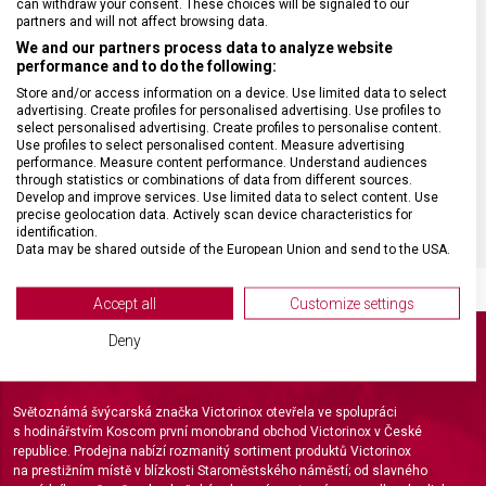
can withdraw your consent. These choices will be signaled to our
DRUH ZBOŽÍ
Kapesní nože
partners and will not affect browsing data.
We and our partners process data to analyze website
performance and to do the following:
ZÁRUKA
24 měsíců
Store and/or access information on a device. Use limited data to select
advertising. Create profiles for personalised advertising. Use profiles to
HMOTNOST
1,07 g
select personalised advertising. Create profiles to personalise content.
Use profiles to select personalised content. Measure advertising
performance. Measure content performance. Understand audiences
through statistics or combinations of data from different sources.
BARVA
Stříbrná
Develop and improve services. Use limited data to select content. Use
precise geolocation data. Actively scan device characteristics for
identification.
Data may be shared outside of the European Union and send to the USA.
Your consent and the cookie policy applies solely to this website/app.
View Partner List (2 IAB Vendors)
Accept all
Customize settings
We use your data for the following purposes:
Deny
IAB processing purposes:
Store and/or access information on a device
Světoznámá švýcarská značka Victorinox otevřela ve spolupráci
s hodinářstvím Koscom první monobrand obchod Victorinox v České
Use limited data to select advertising
republice. Prodejna nabízí rozmanitý sortiment produktů Victorinox
na prestižním místě v blízkosti Staroměstského náměstí; od slavného
Create profiles for personalised advertising