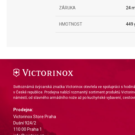
Use profiles to select personalised content
ZÁRUKA
24 m
Measure advertising performance
HMOTNOST
449 
Measure content performance
Understand audiences through statistics or combinations of da
Develop and improve services
Use limited data to select content
IAB Special Features:
Use precise geolocation data
Světoznámá švýcarská značka Victorinox otevřela ve spolupráci s hodi
v České republice. Prodejna nabízí rozmanitý sortiment produktů Victorin
Identify devices based on information actively requested
náměstí; od slavného armádního nože až po kuchyňské vybavení, cestovn
Non-IAB processing purposes:
Prodejna:
Necessary
Victorinox Store Praha
Dušní 924/2
Performance
110 00 Praha 1