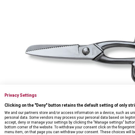
Swiss Card
Sady nožů
Všechno cestovní vybavení
Multifunkční kleště
Příbory
Všechny kapesní nože
Škrabky
Broušení nožů
Kované nože
Ostatní kuchyňské vybavení
Privacy Settings
Clicking on the "Deny" button retains the default setting of only st
We and our partners store and/or access information on a device, such as un
personal data. Some vendors may process your personal data based on legitimat
accept, deny or manage your settings by clicking the "Manage settings" button or
bottom corner of the website. To withdraw your consent click on the fingerprint 
menu item, on that page you can withdraw your consent. These choices will be 