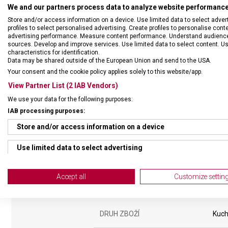
We and our partners process data to analyze website performance 
Store and/or access information on a device. Use limited data to select adverti
profiles to select personalised advertising. Create profiles to personalise con
advertising performance. Measure content performance. Understand audiences 
sources. Develop and improve services. Use limited data to select content. U
characteristics for identification.
Data may be shared outside of the European Union and send to the USA.
Your consent and the cookie policy applies solely to this website/app.
View Partner List (2 IAB Vendors)
We use your data for the following purposes:
IAB processing purposes:
Store and/or access information on a device
Use limited data to select advertising
Create profiles for personalised advertising
Accept all
Customize settin
Use profiles to select personalised advertising
Create profiles to personalise content
DRUH ZBOŽÍ
Kuch