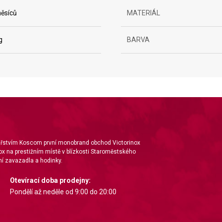
ěsíců
MATERIÁL
g
BARVA
ta from different sources
nářstvím Koscom první monobrand obchod Victorinox
ox na prestižním místě v blízkosti Staroměstského
í zavazadla a hodinky.
Otevírací doba prodejny:
Pondělí až neděle od 9:00 do 20:00