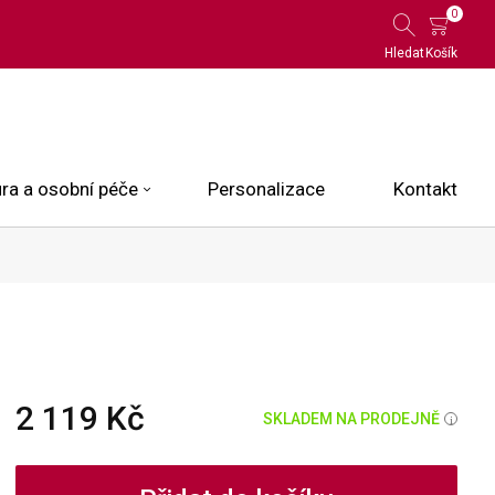
0
Hledat
Košík
ra a osobní péče
Personalizace
Kontakt
 Limited Edition
N.O.X.
ce
2 119 Kč
SKLADEM NA PRODEJNĚ
i