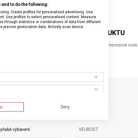
and to do the following:
sing. Create profiles for personalised advertising. Use
tent. Use profiles to select personalised content. Measure
through statistics or combinations of data from different
se precise geolocation data. Actively scan device
DETAILNÍ INFORMACE O PRODUKTU
Nůžky na ryby v celkové délce 21 centimetrů vyrobené z nerezové oceli.
SPECIFIKACE PRODUKTU
gs
Deny
yňské vybavení
VELIKOST