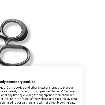
Onyx Black
I.N.O.X.
Airox
Wood
Journey 1884
Airox Advanced
Venture
Maverick
Mythic
Swiss Army
Spectra 3.0
Touring 2.0
Victoria Signature
Werks Traveler 7.0
rictly necessary cookies.
ique IDs in cookies and other browser storage to process
e interest, to object to this open the "Settings". You may
 at any time by clicking the fingerprint button on the left
or the link in the footer of the website and click the My data
signaled to our partners and will not affect browsing data.