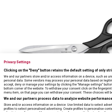
Swiss Card
Sady nožů
Všechno cestovní vybavení
Multifunkční kleště
Příbory
Všechny kapesní nože
Škrabky
Broušení nožů
Kované nože
Ostatní kuchyňské vybavení
Privacy Settings
Clicking on the "Deny" button retains the default setting of only st
We and our partners store and/or access information on a device, such as un
personal data. Some vendors may process your personal data based on legitimat
accept, deny or manage your settings by clicking the "Manage settings" button or
bottom corner of the website. To withdraw your consent click on the fingerprint 
menu item, on that page you can withdraw your consent. These choices will be 
We and our partners process data to analyze website performance 
Store and/or access information on a device. Use limited data to select adverti
profiles to select personalised advertising. Create profiles to personalise con