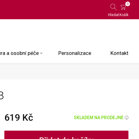
0
Hledat
Košík
ra a osobní péče
Personalizace
Kontakt
 Limited Edition
3
N.O.X.
ce
619 Kč
SKLADEM NA PRODEJNĚ
i