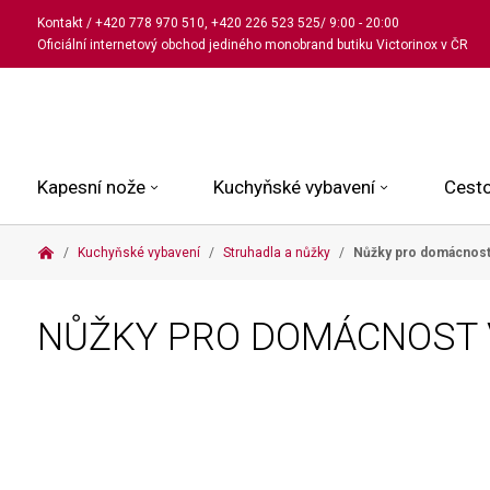
Kontakt
/
+420 778 970 510
,
+420 226 523 525
/ 9:00 - 20:00
Oficiální internetový obchod jediného monobrand butiku Victorinox v ČR
Kapesní nože
Kuchyňské vybavení
Cesto
Kuchyňské vybavení
Struhadla a nůžky
Nůžky pro domácnost
Malé kapesní nože
Kuchařské nože
Kabinové kufry
Dámské
Střední kapesní nože
Univerzální nože
Kufry k odbavení
Pánské
NŮŽKY PRO DOMÁCNOST 
Velké kapesní nože
Steakové nože
Batohy
Všechny hodinky
Pouzdra a příslušenství
Nože na pečivo
Aktovky a kabelky
Outdoorové nože
Struhadla a nůžky
Kosmetické taštičky
Zahradní nože
Prkénka a stojany
Tašky a ledvinky