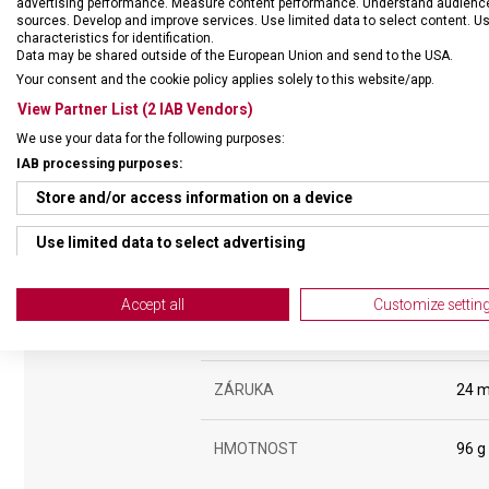
advertising performance. Measure content performance. Understand audiences 
sources. Develop and improve services. Use limited data to select content. U
characteristics for identification.
Data may be shared outside of the European Union and send to the USA.
Your consent and the cookie policy applies solely to this website/app.
View Partner List (2 IAB Vendors)
We use your data for the following purposes:
IAB processing purposes:
Store and/or access information on a device
Use limited data to select advertising
Create profiles for personalised advertising
Accept all
Customize settin
DRUH ZBOŽÍ
Kuch
Use profiles to select personalised advertising
Create profiles to personalise content
ZÁRUKA
24 m
Use profiles to select personalised content
HMOTNOST
96 g
Measure advertising performance