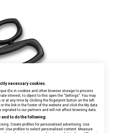
Onyx Black
I.N.O.X.
Airox
Wood
Journey 1884
Airox Advanced
Venture
Maverick
Mythic
Swiss Army
Spectra 3.0
Touring 2.0
Victoria Signature
Werks Traveler 7.0
rictly necessary cookies.
ique IDs in cookies and other browser storage to process
e interest, to object to this open the "Settings". You may
 at any time by clicking the fingerprint button on the left
or the link in the footer of the website and click the My data
signaled to our partners and will not affect browsing data.
and to do the following:
sing. Create profiles for personalised advertising. Use
tent. Use profiles to select personalised content. Measure