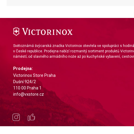
Measure content performance
Understand audiences through statistics or combinations of da
Develop and improve services
Use limited data to select content
Světoznámá švýcarská značka Victorinox otevřela ve spolupráci s hodi
v České republice. Prodejna nabízí rozmanitý sortiment produktů Victorin
IAB Special Features:
náměstí; od slavného armádního nože až po kuchyňské vybavení, cestovn
Use precise geolocation data
Prodejna:
Identify devices based on information actively requested
Victorinox Store Praha
Dušní 924/2
Non-IAB processing purposes:
110 00 Praha 1
Necessary
info@vxstore.cz
Performance
Functional
Advertising