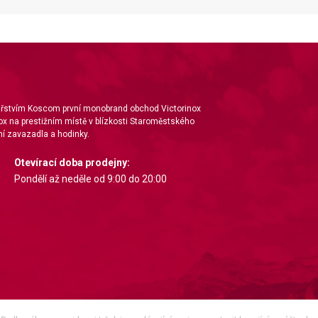
ta from different sources
nářstvím Koscom první monobrand obchod Victorinox
ox na prestižním místě v blízkosti Staroměstského
í zavazadla a hodinky.
Otevírací doba prodejny:
Pondělí až neděle od 9:00 do 20:00