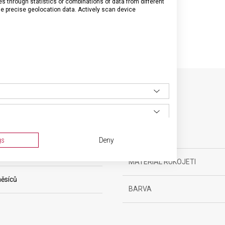
through statistics or combinations of data from different
se precise geolocation data. Actively scan device
SPECIFIKACE PRODUKTU
gs
Deny
yňské vybavení
MATERIÁL RUKOJETI
ěsíců
BARVA