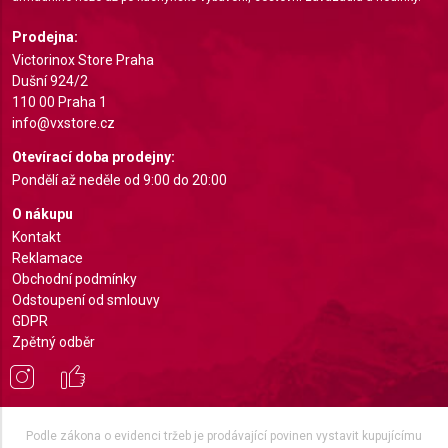
Understand audiences through statistics or
Prodejna:
combinations of data from different sources
Victorinox Store Praha
Dušní 924/2
Develop and improve services
110 00 Praha 1
info@vxstore.cz
Use limited data to select content
Otevírací doba prodejny:
IAB Special Features:
Pondělí až neděle od 9:00 do 20:00
Use precise geolocation data
O nákupu
Identify devices based on information actively
Kontakt
requested
Reklamace
Obchodní podmínky
Non-IAB processing purposes:
Odstoupení od smlouvy
Necessary
GDPR
Zpětný odběr
Performance
Functional
Podle zákona o evidenci tržeb je prodávající povinen vystavit kupujícímu
Advertising