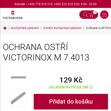
Kontakt
/
+420 778 970 510
,
+420 226 523 525
/ 9:00 - 20:00
0
Kuchyňské vybavení
Ostatní kuchyňské vybavení
Ochrana ostří Vic
OCHRANA OSTŘÍ
VICTORINOX M
7.4013
129 Kč
SKLADEM NA PRODEJNĚ
i
Přidat do košíku