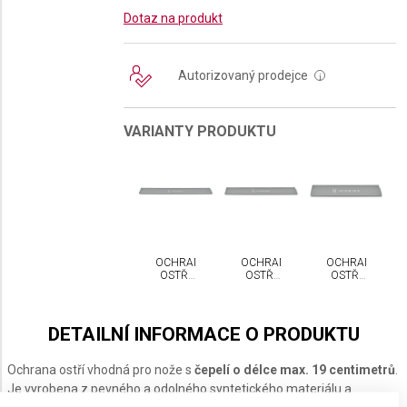
Dotaz na produkt
Autorizovaný prodejce
i
VARIANTY PRODUKTU
OCHRANA
OCHRANA
OCHRANA
OSTŘÍ
OSTŘÍ
OSTŘÍ
VICTORINOX
VICTORINOX
VICTORINOX
XL
L
S
DETAILNÍ INFORMACE O PRODUKTU
Ochrana ostří vhodná pro nože s
čepelí o délce max. 19 centimetrů
.
Je vyrobena z pevného a odolného syntetického materiálu a