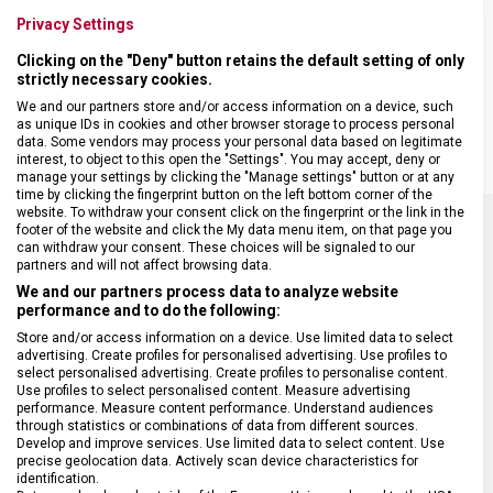
pomáhá udržovat nože ostré a chránit vaše tělo před zraněním, když
Privacy Settings
saháte do šuplíku.
Clicking on the "Deny" button retains the default setting of only
• Poskytuje bezpečnost bez ohledu na vaše úložné řešení
strictly necessary cookies.
• Chrání ostří před poškozením
We and our partners store and/or access information on a device, such
• Je odolná a vhodná do myčky nádobí
as unique IDs in cookies and other browser storage to process personal
data. Some vendors may process your personal data based on legitimate
interest, to object to this open the "Settings". You may accept, deny or
manage your settings by clicking the "Manage settings" button or at any
time by clicking the fingerprint button on the left bottom corner of the
website. To withdraw your consent click on the fingerprint or the link in the
footer of the website and click the My data menu item, on that page you
can withdraw your consent. These choices will be signaled to our
SPECIFIKACE PRODUKTU
partners and will not affect browsing data.
We and our partners process data to analyze website
performance and to do the following:
Store and/or access information on a device. Use limited data to select
advertising. Create profiles for personalised advertising. Use profiles to
select personalised advertising. Create profiles to personalise content.
DRUH ZBOŽÍ
Kuchyňské vybavení
Use profiles to select personalised content. Measure advertising
performance. Measure content performance. Understand audiences
through statistics or combinations of data from different sources.
ZÁRUKA
24 měsíců
Develop and improve services. Use limited data to select content. Use
precise geolocation data. Actively scan device characteristics for
identification.