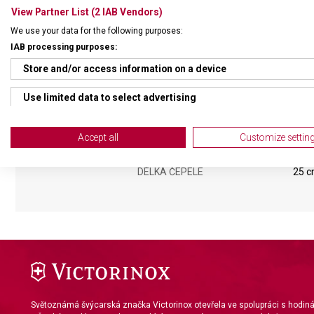
View Partner List (2 IAB Vendors)
DRUH ZBOŽÍ
Kuch
We use your data for the following purposes:
IAB processing purposes:
ZÁRUKA
24 m
Store and/or access information on a device
HMOTNOST
295 
Use limited data to select advertising
Create profiles for personalised advertising
MATERIÁL RUKOJETI
Poly
Accept all
Customize settin
Use profiles to select personalised advertising
DÉLKA ČEPELE
25 
Create profiles to personalise content
Use profiles to select personalised content
Measure advertising performance
Measure content performance
Understand audiences through statistics or combinations of da
Světoznámá švýcarská značka Victorinox otevřela ve spolupráci s hodi