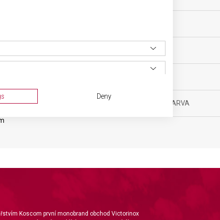
yňské vybavení
VELIKOST
ěsíců
MATERIÁL
g
BARVA
oxymetylen (POM)
gs
Deny
DOPLŇKOVÁ BARVA
cm
ta from different sources
nářstvím Koscom první monobrand obchod Victorinox