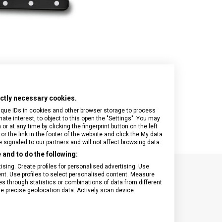
Onyx Black
I.N.O.X.
Airox
Wood
Journey 1884
Airox Advanced
Venture
Maverick
Mythic
Swiss Army
Spectra 3.0
Touring 2.0
Victoria Signature
rictly necessary cookies.
Werks Traveler 7.0
ique IDs in cookies and other browser storage to process
e interest, to object to this open the "Settings". You may
 at any time by clicking the fingerprint button on the left
or the link in the footer of the website and click the My data
signaled to our partners and will not affect browsing data.
and to do the following:
sing. Create profiles for personalised advertising. Use
tent. Use profiles to select personalised content. Measure
SPECIFIKACE PRODUKTU
through statistics or combinations of data from different
se precise geolocation data. Actively scan device