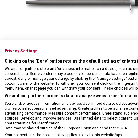
Swiss Card
Sady nožů
Všechno cestovní vybavení
Multifunkční kleště
Příbory
Všechny kapesní nože
Škrabky
Broušení nožů
Kované nože
Privacy Settings
Ostatní kuchyňské vybavení
Clicking on the "Deny" button retains the default setting of only st
We and our partners store and/or access information on a device, such as un
personal data. Some vendors may process your personal data based on legitimat
accept, deny or manage your settings by clicking the "Manage settings" button or
bottom corner of the website. To withdraw your consent click on the fingerprint 
menu item, on that page you can withdraw your consent. These choices will be 
We and our partners process data to analyze website performance 
Store and/or access information on a device. Use limited data to select adverti
profiles to select personalised advertising. Create profiles to personalise con
advertising performance. Measure content performance. Understand audiences 
sources. Develop and improve services. Use limited data to select content. U
characteristics for identification.
Data may be shared outside of the European Union and send to the USA.
Your consent and the cookie policy applies solely to this website/app.