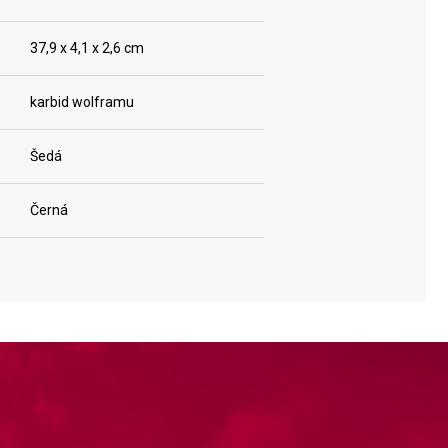
37,9 x 4,1 x 2,6 cm
karbid wolframu
Šedá
Černá