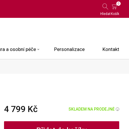
0
Hledat
Košík
ra a osobní péče
Personalizace
Kontakt
 Limited Edition
N.O.X.
ce
4 799 Kč
SKLADEM NA PRODEJNĚ
i