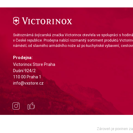
Measure content performance
Understand audiences through statistics or combinations of da
Develop and improve services
Světoznámá švýcarská značka Victorinox otevřela ve spolupráci s hodi
Use limited data to select content
v České republice. Prodejna nabízí rozmanitý sortiment produktů Victorin
náměstí; od slavného armádního nože až po kuchyňské vybavení, cestovn
IAB Special Features:
Use precise geolocation data
Prodejna:
Victorinox Store Praha
Identify devices based on information actively requested
Dušní 924/2
110 00 Praha 1
Non-IAB processing purposes:
info@vxstore.cz
Necessary
Performance
Functional
Advertising
Zároveň je povinen zae