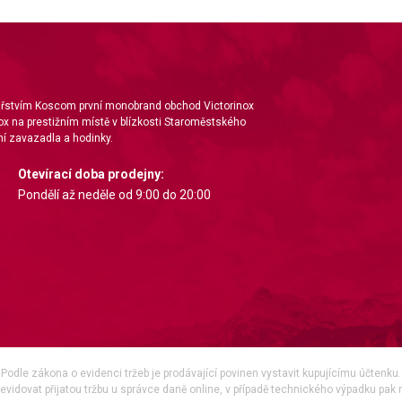
ta from different sources
nářstvím Koscom první monobrand obchod Victorinox
ox na prestižním místě v blízkosti Staroměstského
í zavazadla a hodinky.
Otevírací doba prodejny:
Pondělí až neděle od 9:00 do 20:00
Podle zákona o evidenci tržeb je prodávající povinen vystavit kupujícímu účtenku.
vidovat přijatou tržbu u správce daně online, v případě technického výpadku pak 