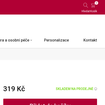
0
Hledat
Košík
ra a osobní péče
Personalizace
Kontakt
 Limited Edition
N.O.X.
ce
319 Kč
SKLADEM NA PRODEJNĚ
i