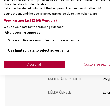
sources. Develop and improve services. Use limited data to select content. U
characteristics for identification.
Data may be shared outside of the European Union and send to the USA.
Your consent and the cookie policy applies solely to this website/app.
View Partner List (2 IAB Vendors)
We use your data for the following purposes:
IAB processing purposes:
DRUH ZBOŽÍ
Kuch
Store and/or access information on a device
Use limited data to select advertising
ZÁRUKA
24 m
Create profiles for personalised advertising
Accept all
Customize settin
HMOTNOST
176 
Use profiles to select personalised advertising
MATERIÁL RUKOJETI
Poly
Create profiles to personalise content
Use profiles to select personalised content
DÉLKA ČEPELE
20 
Measure advertising performance