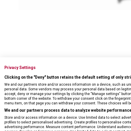
Swiss Card
Sady nožů
Všechno cestovní vybavení
Multifunkční kleště
Příbory
Všechny kapesní nože
Škrabky
Broušení nožů
Kované nože
Ostatní kuchyňské vybavení
Privacy Settings
Clicking on the "Deny" button retains the default setting of only st
We and our partners store and/or access information on a device, such as un
Ku
personal data. Some vendors may process your personal data based on legitimat
St
accept, deny or manage your settings by clicking the "Manage settings" button or
Dé
bottom corner of the website. To withdraw your consent click on the fingerprint 
menu item, on that page you can withdraw your consent. These choices will be 
We and our partners process data to analyze website performance 
Store and/or access information on a device. Use limited data to select adverti
profiles to select personalised advertising. Create profiles to personalise con
advertising performance. Measure content performance. Understand audiences 