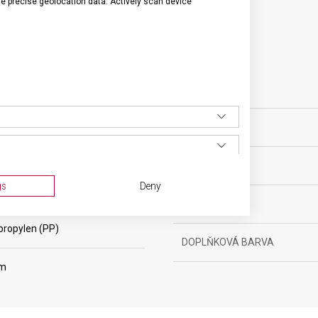
se precise geolocation data. Actively scan device
SPECIFIKACE PRODUKTU
yňské vybavení
VELIKOST
ěsíců
MATERIÁL
gs
Deny
g
BARVA
propylen (PP)
DOPLŇKOVÁ BARVA
cm