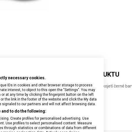
Onyx Black
I.N.O.X.
Airox
Wood
Journey 1884
Airox Advanced
Venture
Maverick
Mythic
Swiss Army
Spectra 3.0
Touring 2.0
Victoria Signature
Werks Traveler 7.0
DETAILNÍ INFORMACE O PRODUKTU
rictly necessary cookies.
ique IDs in cookies and other browser storage to process
latá ocílka Victorinox na kuchyňské nože, s plastovou rukojetí černé bar
e interest, to object to this open the "Settings". You may
řední hrubost.
 at any time by clicking the fingerprint button on the left
lka brusiva: 20 cm
or the link in the footer of the website and click the My data
signaled to our partners and will not affect browsing data.
and to do the following:
sing. Create profiles for personalised advertising. Use
tent. Use profiles to select personalised content. Measure
through statistics or combinations of data from different