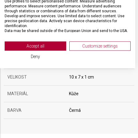
Use profiles to select personalised content. Measure advertising
performance. Measure content performance. Understand audiences
SPECIFIKACE PRODUKTU
through statistics or combinations of data from different sources.
Develop and improve services. Use limited data to select content. Use
precise geolocation data. Actively scan device characteristics for
identification.
Data may be shared outside of the European Union and send to the USA.
Your consent and the cookie policy applies solely to this website/app.
DRUH ZBOŽÍ
Doplňky
View Partner List (2 IAB Vendors)
Accept all
Customize settings
We use your data for the following purposes:
Deny
ZÁRUKA
24 měsíců
IAB processing purposes:
Store and/or access information on a device
VELIKOST
10 x 7 x 1 cm
Use limited data to select advertising
MATERIÁL
Kůže
Create profiles for personalised advertising
Use profiles to select personalised
BARVA
Černá
advertising
Create profiles to personalise content