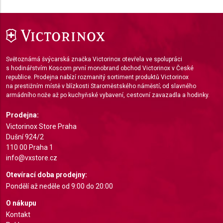
Use profiles to select personalised content
Measure advertising performance
Measure content performance
Světoznámá švýcarská značka Victorinox otevřela ve spolupráci
Understand audiences through statistics or
s hodinářstvím Koscom první monobrand obchod Victorinox v České
combinations of data from different sources
republice. Prodejna nabízí rozmanitý sortiment produktů Victorinox
na prestižním místě v blízkosti Staroměstského náměstí; od slavného
Develop and improve services
armádního nože až po kuchyňské vybavení, cestovní zavazadla a hodinky.
Use limited data to select content
Prodejna:
Victorinox Store Praha
IAB Special Features:
Dušní 924/2
Use precise geolocation data
110 00 Praha 1
info@vxstore.cz
Identify devices based on information actively
requested
Otevírací doba prodejny:
Pondělí až neděle od 9:00 do 20:00
Non-IAB processing purposes:
O nákupu
Necessary
Kontakt