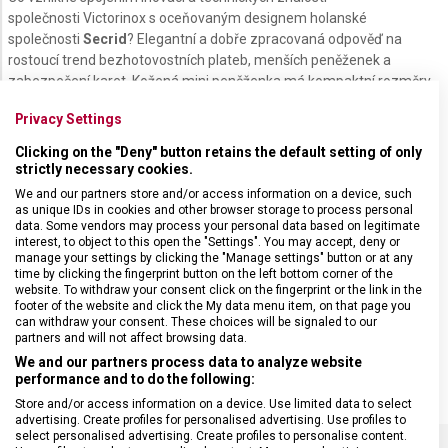
společnosti Victorinox s oceňovaným designem holanské
společnosti
Secrid
? Elegantní a dobře zpracovaná odpověď na
rostoucí trend bezhotovostních plateb, menších peněženek a
zabezpečení karet. Kožená mini peněženka má kompaktní rozměry
a zároveň překvapivě velkou úložnou kapacitu. Jejím základem je
Privacy Settings
pevné hliníkové pouzdro, které chrání vaše karty před ohnutím a
proti digitálnímu zneužití díky
RFID ochraně
. Patentovaný
Clicking on the "Deny" button retains the default setting of only
mechanismus umožňuje vysunout karty jedním jednoduchým
strictly necessary cookies.
pohybem a umožní tak rychlý přístup k vašim kartám bez otevírání
We and our partners store and/or access information on a device, such
peněženky.
as unique IDs in cookies and other browser storage to process personal
data. Some vendors may process your personal data based on legitimate
interest, to object to this open the "Settings". You may accept, deny or
Obsahuje:
manage your settings by clicking the "Manage settings" button or at any
time by clicking the fingerprint button on the left bottom corner of the
přihrádku na 6 plochých karet nebo 4 embosované karty
website. To withdraw your consent click on the fingerprint or the link in the
přihrádku na vizitky a doklady
footer of the website and click the My data menu item, on that page you
can withdraw your consent. These choices will be signaled to our
přihrádku na mince
partners and will not affect browsing data.
prostor na bankovky
We and our partners process data to analyze website
zapínání na patent
performance and to do the following:
Store and/or access information on a device. Use limited data to select
advertising. Create profiles for personalised advertising. Use profiles to
select personalised advertising. Create profiles to personalise content.