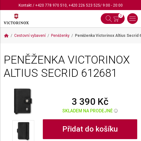
Kontakt
/
+420 778 970 510
,
+420 226 523 525
/ 9:00 - 20:00
0
Cestovní vybavení
Peněženky
Peněženka Victorinox Altius Secrid
PENĚŽENKA VICTORINOX
ALTIUS SECRID
612681
3 390 Kč
SKLADEM NA PRODEJNĚ
i
Přidat do košíku