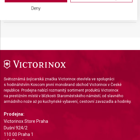
We use your data for the following purposes:
Deny
IAB processing purposes:
BARVA
Zelená
Store and/or access information on a device
Use limited data to select advertising
Create profiles for personalised advertising
Use profiles to select personalised
advertising
Create profiles to personalise content
Světoznámá švýcarská značka Victorinox otevřela ve spolupráci
s hodinářstvím Koscom první monobrand obchod Victorinox v České
republice. Prodejna nabízí rozmanitý sortiment produktů Victorinox
Use profiles to select personalised content
na prestižním místě v blízkosti Staroměstského náměstí; od slavného
armádního nože až po kuchyňské vybavení, cestovní zavazadla a hodinky.
Measure advertising performance
Prodejna:
Measure content performance
Victorinox Store Praha
Dušní 924/2
Understand audiences through statistics or
110 00 Praha 1
combinations of data from different sources