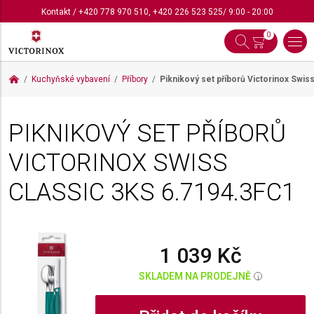
Kontakt
/
+420 778 970 510
,
+420 226 523 525
/ 9:00 - 20:00
0
Kuchyňské vybavení
Příbory
Piknikový set příborů Victorinox Swis
PIKNIKOVÝ SET PŘÍBORŮ
VICTORINOX SWISS
CLASSIC 3KS
6.7194.3FC1
1 039 Kč
SKLADEM NA PRODEJNĚ
i