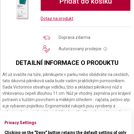
Přidat do košíku
Dotaz na produkt
Doprava zdarma
Autorizovaný prodejce
i
DETAILNÍ INFORMACE O PRODUKTU
Ať už svačíte na túře, piknikujete v parku nebo obědváte na cestách,
tato šikovná pikniková sada bude vaším praktickým pomocníkem.
Sada Victorinox obsahuje vidličku, lžíci a skládací piknikový nůž s
vlnkovanou čepelí dlouhou 11 cm. Nůž je vhodný zejména pro krájení
potravin s tužším povrchem a měkkým středem - rajčata, pečivo atp.
a je vybaven pojistkou. Ergonomické rukojeti jsou vyrobeny z
polypropylenu v zelené barvě. Všechny tři příbory lze mýt v myčce.
Privacy Settings
Clicking on the "Deny" button retains the default setting of only