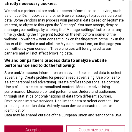
strictly necessary cookies.
We and our partners store and/or access information on a device, such
as unique IDs in cookies and other browser storage to process personal
SPECIFIKACE PRODUKTU
data. Some vendors may process your personal data based on legitimate
interest, to object to this open the "Settings". You may accept, deny or
manage your settings by clicking the "Manage settings" button or at any
time by clicking the fingerprint button on the left bottom corner of the
website. To withdraw your consent click on the fingerprint or the link in the
footer of the website and click the My data menu item, on that page you
can withdraw your consent. These choices will be signaled to our
DRUH ZBOŽÍ
Kuchyňské vybavení
partners and will not affect browsing data.
We and our partners process data to analyze website
performance and to do the following:
ZÁRUKA
24 měsíců
Store and/or access information on a device. Use limited data to select
advertising. Create profiles for personalised advertising. Use profiles to
HMOTNOST
142 g
select personalised advertising. Create profiles to personalise content.
Use profiles to select personalised content. Measure advertising
performance. Measure content performance. Understand audiences
through statistics or combinations of data from different sources.
DÉLKA ČEPELE
11 cm
Develop and improve services. Use limited data to select content. Use
precise geolocation data. Actively scan device characteristics for
identification.
TYP OSTŘÍ
Vlnkované
Data may be shared outside of the European Union and send to the USA.
Your consent and the cookie policy applies solely to this website/app.
MATERIÁL RUKOJETI
Polypropylen (PP)
View Partner List (2 IAB Vendors)
Accept all
Customize settings