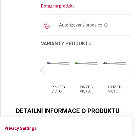
Dotaz na produkt
Autorizovaný prodejce
i
VARIANTY PRODUKTU
NZETA
PINZETA
PINZETA
PINZETA
PINZETA
CTORINOX
VICTORINOX
VICTORINOX
VICTORINOX
VICTORINOX
ERNÁ
ŠEDÁ
MODRÁ
ZELENÁ
ČERNÁ
DETAILNÍ INFORMACE O PRODUKTU
Náhradní ocelová pinzeta pro malé kapesní nože.
Privacy Settings