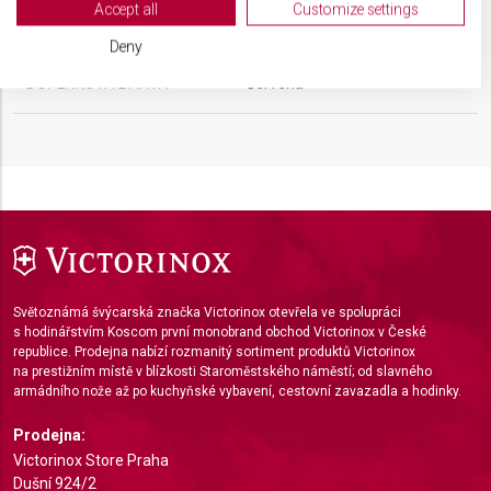
View Partner List (2 IAB Vendors)
Accept all
Customize settings
BARVA
Stříbrná
We use your data for the following purposes:
Deny
IAB processing purposes:
DOPLŇKOVÁ BARVA
Červená
Store and/or access information on a device
Use limited data to select advertising
Create profiles for personalised advertising
Use profiles to select personalised
advertising
Create profiles to personalise content
Světoznámá švýcarská značka Victorinox otevřela ve spolupráci
s hodinářstvím Koscom první monobrand obchod Victorinox v České
Use profiles to select personalised content
republice. Prodejna nabízí rozmanitý sortiment produktů Victorinox
na prestižním místě v blízkosti Staroměstského náměstí; od slavného
Measure advertising performance
armádního nože až po kuchyňské vybavení, cestovní zavazadla a hodinky.
Measure content performance
Prodejna:
Victorinox Store Praha
Understand audiences through statistics or
Dušní 924/2