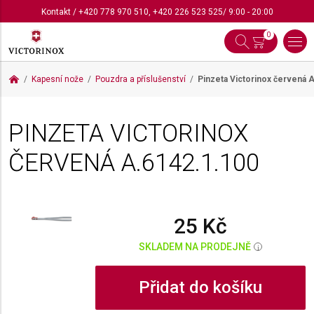
Kontakt
/
+420 778 970 510
,
+420 226 523 525
/ 9:00 - 20:00
0
Kapesní nože
Pouzdra a příslušenství
Pinzeta Victorinox červená
A
PINZETA VICTORINOX
ČERVENÁ
A.6142.1.100
25 Kč
SKLADEM NA PRODEJNĚ
i
Přidat do košíku