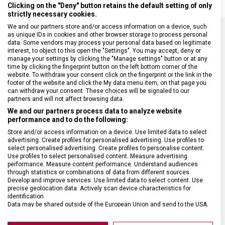
Clicking on the "Deny" button retains the default setting of only
strictly necessary cookies.
We and our partners store and/or access information on a device, such
as unique IDs in cookies and other browser storage to process personal
data. Some vendors may process your personal data based on legitimate
SPECIFIKACE PRODUKTU
interest, to object to this open the "Settings". You may accept, deny or
manage your settings by clicking the "Manage settings" button or at any
time by clicking the fingerprint button on the left bottom corner of the
website. To withdraw your consent click on the fingerprint or the link in the
footer of the website and click the My data menu item, on that page you
can withdraw your consent. These choices will be signaled to our
partners and will not affect browsing data.
DRUH ZBOŽÍ
Kapesní nože
We and our partners process data to analyze website
performance and to do the following:
ZÁRUKA
24 měsíců
Store and/or access information on a device. Use limited data to select
advertising. Create profiles for personalised advertising. Use profiles to
select personalised advertising. Create profiles to personalise content.
HMOTNOST
0,8 g
Use profiles to select personalised content. Measure advertising
performance. Measure content performance. Understand audiences
through statistics or combinations of data from different sources.
Develop and improve services. Use limited data to select content. Use
VELIKOST
4,6 x 0,3 cm
precise geolocation data. Actively scan device characteristics for
identification.
Data may be shared outside of the European Union and send to the USA.
MATERIÁL
Ocel
Your consent and the cookie policy applies solely to this website/app.