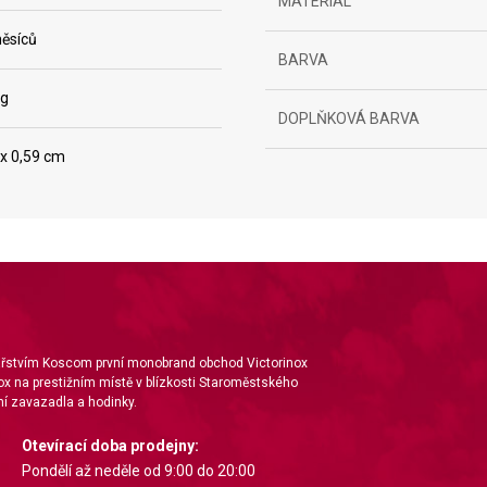
MATERIÁL
ěsíců
BARVA
 g
DOPLŇKOVÁ BARVA
 x 0,59 cm
ta from different sources
nářstvím Koscom první monobrand obchod Victorinox
ox na prestižním místě v blízkosti Staroměstského
í zavazadla a hodinky.
Otevírací doba prodejny:
Pondělí až neděle od 9:00 do 20:00