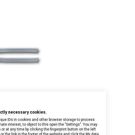
Onyx Black
I.N.O.X.
Airox
Wood
Journey 1884
Airox Advanced
Venture
Maverick
Mythic
Swiss Army
Spectra 3.0
Touring 2.0
Victoria Signature
Werks Traveler 7.0
rictly necessary cookies.
ique IDs in cookies and other browser storage to process
e interest, to object to this open the "Settings". You may
 at any time by clicking the fingerprint button on the left
or the link in the footer of the website and click the My data