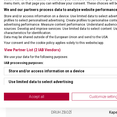
menu item, on that page you can withdraw your consent. These choices will be 
We and our partners process data to analyze website performance 
Store and/or access information on a device. Use limited data to select adverti
profiles to select personalised advertising. Create profiles to personalise con
advertising performance. Measure content performance. Understand audiences 
sources. Develop and improve services. Use limited data to select content. U
characteristics for identification.
Data may be shared outside of the European Union and send to the USA.
Your consent and the cookie policy applies solely to this website/app.
View Partner List (2 IAB Vendors)
We use your data for the following purposes:
IAB processing purposes:
Store and/or access information on a device
Use limited data to select advertising
Create profiles for personalised advertising
Accept all
Customize settin
Use profiles to select personalised advertising
DRUH ZBOŽÍ
Kape
Create profiles to personalise content