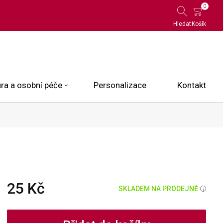
0
Hledat
Košík
ra a osobní péče
Personalizace
Kontakt
 Limited Edition
N.O.X.
ce
25 Kč
SKLADEM NA PRODEJNĚ
i