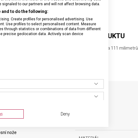
signaled to our partners and will not affect browsing data.
and to do the following:
sing. Create profiles for personalised advertising. Use
tent. Use profiles to select personalised content. Measure
through statistics or combinations of data from different
se precise geolocation data. Actively scan device
DETAILNÍ INFORMACE O PRODUKTU
Náhradní pinzeta Victorinox pro kapesní nůž velikosti 91 a 111 milimetrů
SPECIFIKACE PRODUKTU
gs
Deny
sní nože