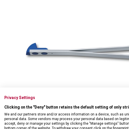
Swiss Card
Sady nožů
Všechno cestovní vybavení
Multifunkční kleště
Příbory
Všechny kapesní nože
Škrabky
Broušení nožů
Kované nože
Ostatní kuchyňské vybavení
Privacy Settings
Clicking on the "Deny" button retains the default setting of only st
We and our partners store and/or access information on a device, such as un
personal data. Some vendors may process your personal data based on legitimat
accept, deny or manage your settings by clicking the "Manage settings" button or
bottom corner of the website. To withdraw your consent click on the fingerprint 