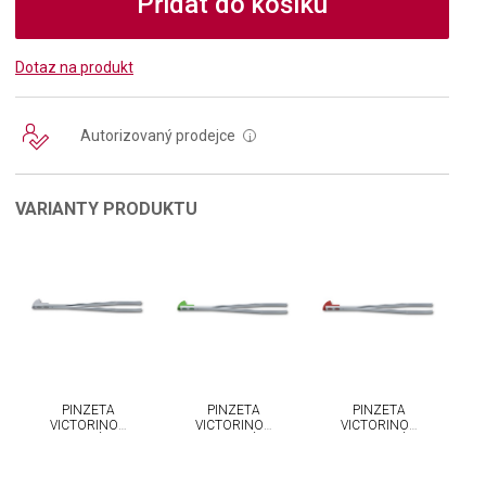
Přidat do košíku
Dotaz na produkt
Autorizovaný prodejce
i
VARIANTY PRODUKTU
PINZETA
PINZETA
PINZETA
VICTORINOX
VICTORINOX
VICTORINOX
ŠEDÁ
ZELENÁ
ČERVENÁ