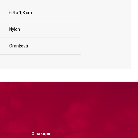
6,4 x 1,3 cm
Nylon
Oranžová
O nákupu