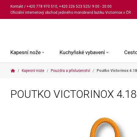
Kontakt
/
+420 778 970 510
,
+420 226 523 525
/ 9:00 - 20:00
Oficiální internetový obchod jediného monobrand butiku Victorinox v ČR
Kapesní nože
Kuchyňské vybavení
Cesto
Kapesní nože
Pouzdra a příslušenství
Poutko Victorinox
4.18
Malé kapesní nože
Kuchařské nože
Kabinové kufry
Dámské
Střední kapesní nože
Univerzální nože
Kufry k odbavení
Pánské
POUTKO VICTORINOX
4.18
Velké kapesní nože
Steakové nože
Batohy
Všechny hodinky
Pouzdra a příslušenství
Nože na pečivo
Aktovky a kabelky
Outdoorové nože
Struhadla a nůžky
Kosmetické taštičky
Zahradní nože
Prkénka a stojany
Tašky a ledvinky