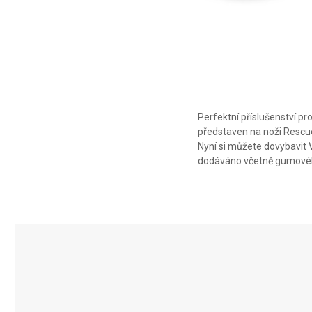
Perfektní příslušenství p
představen na noži Rescue
Nyní si můžete dovybavit V
dodáváno včetně gumovéh