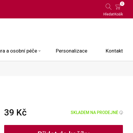
0
Hledat
Košík
ra a osobní péče
Personalizace
Kontakt
 Limited Edition
N.O.X.
ce
39 Kč
SKLADEM NA PRODEJNĚ
i