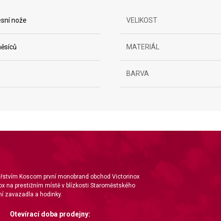
sní nože
VELIKOST
ěsíců
MATERIÁL
BARVA
nářstvím Koscom první monobrand obchod Victorinox
ox na prestižním místě v blízkosti Staroměstského
í zavazadla a hodinky.
Otevírací doba prodejny: