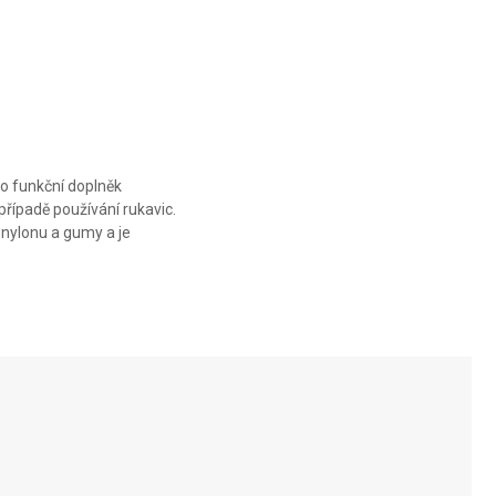
to funkční doplněk
řípadě používání rukavic.
 nylonu a gumy a je