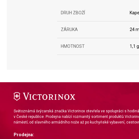
DRUH ZBOŽÍ
Kape
ZÁRUKA
24 m
HMOTNOST
1,1 g
Světoznámá švýcarská značka Victorinox otevřela ve spolupráci s hodi
v České republice. Prodejna nabízí rozmanitý sortiment produktů Victorin
náměstí; od slavného armádního nože až po kuchyňské vybavení, cestovn
Prodejna: