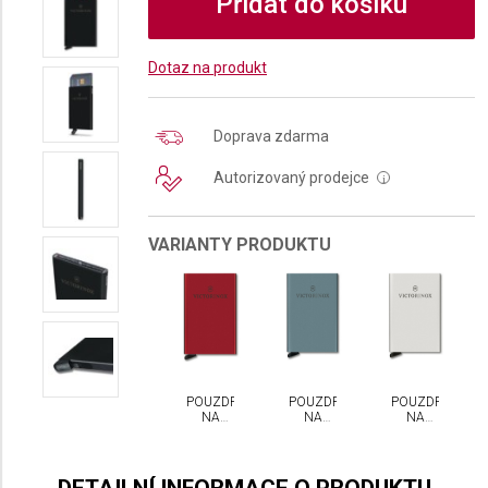
Přidat do košíku
Dotaz na produkt
Doprava zdarma
Autorizovaný prodejce
i
VARIANTY PRODUKTU
POUZDRO
POUZDRO
POUZDRO
NA
NA
NA
KREDITNÍ
KREDITNÍ
KREDITNÍ
KARTY
KARTY
KARTY
ALTIUS
ALTIUS
ALTIUS
SECRID
SECRID
SECRID