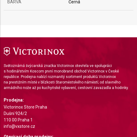
BARVA
Černá
Create profiles to personalise content
Use profiles to select personalised content
Measure advertising performance
Measure content performance
Understand audiences through statistics or
combinations of data from different sources
Světoznámá švýcarská značka Victorinox otevřela ve spolupráci
Develop and improve services
s hodinářstvím Koscom první monobrand obchod Victorinox v České
republice. Prodejna nabízí rozmanitý sortiment produktů Victorinox
na prestižním místě v blízkosti Staroměstského náměstí; od slavného
Use limited data to select content
armádního nože až po kuchyňské vybavení, cestovní zavazadla a hodinky.
IAB Special Features:
Prodejna:
Use precise geolocation data
Victorinox Store Praha
Dušní 924/2
Identify devices based on information actively
110 00 Praha 1
requested
info@vxstore.cz
Non-IAB processing purposes:
Otevírací doba prodejny: