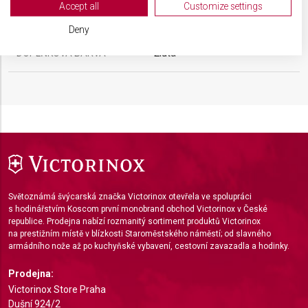
View Partner List (2 IAB Vendors)
Accept all
Customize settings
BARVA
Červená
We use your data for the following purposes:
Deny
IAB processing purposes:
DOPLŇKOVÁ BARVA
Žlutá
Store and/or access information on a device
Use limited data to select advertising
Create profiles for personalised advertising
Use profiles to select personalised
advertising
Create profiles to personalise content
Světoznámá švýcarská značka Victorinox otevřela ve spolupráci
s hodinářstvím Koscom první monobrand obchod Victorinox v České
Use profiles to select personalised content
republice. Prodejna nabízí rozmanitý sortiment produktů Victorinox
na prestižním místě v blízkosti Staroměstského náměstí; od slavného
Measure advertising performance
armádního nože až po kuchyňské vybavení, cestovní zavazadla a hodinky.
Measure content performance
Prodejna:
Victorinox Store Praha
Understand audiences through statistics or
Dušní 924/2