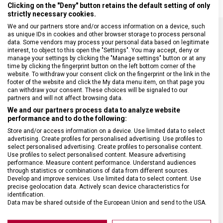
Clicking on the "Deny" button retains the default setting of only
strictly necessary cookies.
We and our partners store and/or access information on a device, such
as unique IDs in cookies and other browser storage to process personal
data. Some vendors may process your personal data based on legitimate
SPECIFIKACE PRODUKTU
interest, to object to this open the "Settings". You may accept, deny or
manage your settings by clicking the "Manage settings" button or at any
time by clicking the fingerprint button on the left bottom corner of the
website. To withdraw your consent click on the fingerprint or the link in the
footer of the website and click the My data menu item, on that page you
can withdraw your consent. These choices will be signaled to our
partners and will not affect browsing data.
DRUH ZBOŽÍ
Kapesní nože
We and our partners process data to analyze website
performance and to do the following:
ZÁRUKA
24 měsíců
Store and/or access information on a device. Use limited data to select
advertising. Create profiles for personalised advertising. Use profiles to
select personalised advertising. Create profiles to personalise content.
HMOTNOST
40 g
Use profiles to select personalised content. Measure advertising
performance. Measure content performance. Understand audiences
through statistics or combinations of data from different sources.
Develop and improve services. Use limited data to select content. Use
VELIKOST
13 x 4,6 x 3,8 cm
precise geolocation data. Actively scan device characteristics for
identification.
Data may be shared outside of the European Union and send to the USA.
MATERIÁL
Nylon
Your consent and the cookie policy applies solely to this website/app.