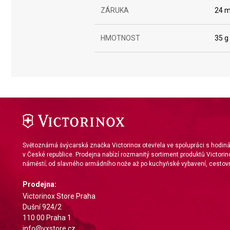
Use profiles to select personalised content
ZÁRUKA
24 m
Measure advertising performance
HMOTNOST
35 g
Measure content performance
Understand audiences through statistics or combinations of da
Develop and improve services
Use limited data to select content
IAB Special Features:
Use precise geolocation data
Světoznámá švýcarská značka Victorinox otevřela ve spolupráci s hodi
v České republice. Prodejna nabízí rozmanitý sortiment produktů Victorin
Identify devices based on information actively requested
náměstí; od slavného armádního nože až po kuchyňské vybavení, cestovn
Non-IAB processing purposes:
Prodejna:
Necessary
Victorinox Store Praha
Dušní 924/2
Performance
110 00 Praha 1
info@vxstore.cz