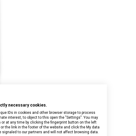
Onyx Black
I.N.O.X.
Airox
Wood
Journey 1884
Airox Advanced
Venture
Maverick
Mythic
Swiss Army
Spectra 3.0
Touring 2.0
Victoria Signature
Werks Traveler 7.0
rictly necessary cookies.
ique IDs in cookies and other browser storage to process
e interest, to object to this open the "Settings". You may
 at any time by clicking the fingerprint button on the left
or the link in the footer of the website and click the My data
signaled to our partners and will not affect browsing data.