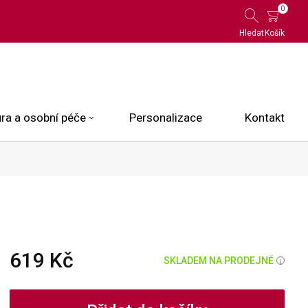
0
Hledat
Košík
ra a osobní péče
Personalizace
Kontakt
 Limited Edition
N.O.X.
ce
619 Kč
SKLADEM NA PRODEJNĚ
i