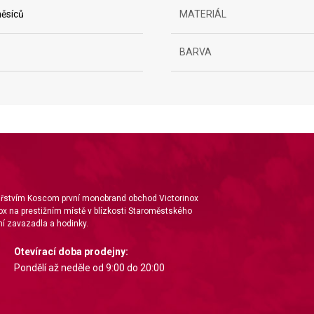
ěsíců
MATERIÁL
BARVA
ta from different sources
nářstvím Koscom první monobrand obchod Victorinox
ox na prestižním místě v blízkosti Staroměstského
í zavazadla a hodinky.
Otevírací doba prodejny:
Pondělí až neděle od 9:00 do 20:00