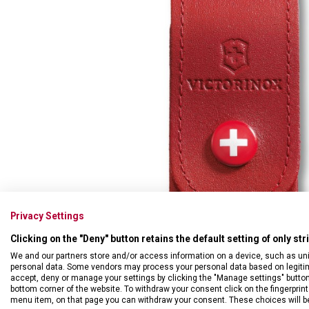
Swiss Card
Sady nožů
Všechno cestovní vybavení
Multifunkční kleště
Příbory
Všechny kapesní nože
Škrabky
Broušení nožů
Kované nože
Ostatní kuchyňské vybavení
Privacy Settings
Clicking on the "Deny" button retains the default setting of only st
We and our partners store and/or access information on a device, such as un
personal data. Some vendors may process your personal data based on legitimat
accept, deny or manage your settings by clicking the "Manage settings" button or
bottom corner of the website. To withdraw your consent click on the fingerprint 
menu item, on that page you can withdraw your consent. These choices will be 