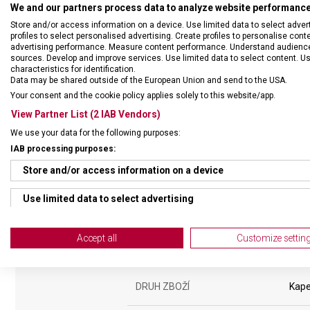
We and our partners process data to analyze website performance 
Store and/or access information on a device. Use limited data to select adverti
profiles to select personalised advertising. Create profiles to personalise con
advertising performance. Measure content performance. Understand audiences 
sources. Develop and improve services. Use limited data to select content. U
characteristics for identification.
Data may be shared outside of the European Union and send to the USA.
Your consent and the cookie policy applies solely to this website/app.
Kožené pouzdro pro k
View Partner List (2 IAB Vendors)
We use your data for the following purposes:
IAB processing purposes:
Store and/or access information on a device
Use limited data to select advertising
Create profiles for personalised advertising
Accept all
Customize settin
Use profiles to select personalised advertising
Create profiles to personalise content
DRUH ZBOŽÍ
Kape