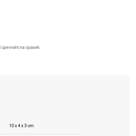
í upevnění na opasek.
10 x 4 x 3 cm