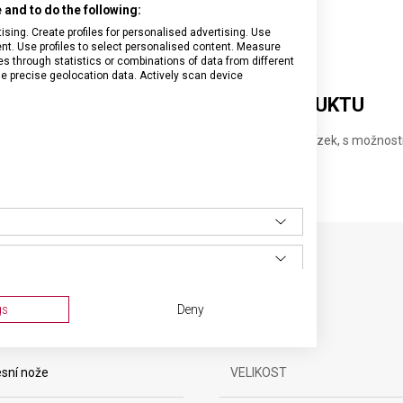
and to do the following:
sing. Create profiles for personalised advertising. Use
tent. Use profiles to select personalised content. Measure
through statistics or combinations of data from different
se precise geolocation data. Actively scan device
DETAILNÍ INFORMACE O PRODUKTU
apesní nože o velikosti 91 milimetrů se 2-4 vrstvami želízek, s možnost
SPECIFIKACE PRODUKTU
gs
Deny
sní nože
VELIKOST