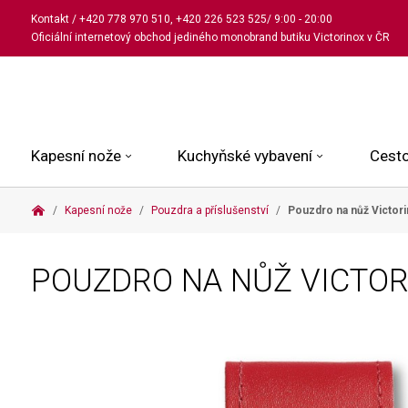
Kontakt
/
+420 778 970 510
,
+420 226 523 525
/ 9:00 - 20:00
Oficiální internetový obchod jediného monobrand butiku Victorinox v ČR
Kapesní nože
Kuchyňské vybavení
Cesto
Kapesní nože
Pouzdra a příslušenství
Pouzdro na nůž Victor
Malé kapesní nože
Kuchařské nože
Kabinové kufry
Dámské
Střední kapesní nože
Univerzální nože
Kufry k odbavení
Pánské
POUZDRO NA NŮŽ VICTO
Velké kapesní nože
Steakové nože
Batohy
Všechny hodinky
Pouzdra a příslušenství
Nože na pečivo
Aktovky a kabelky
Outdoorové nože
Struhadla a nůžky
Kosmetické taštičky
Zahradní nože
Prkénka a stojany
Tašky a ledvinky