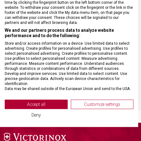
DRUH ZBOŽÍ
Kapesní nože
time by clicking the fingerprint button on the left bottom corner of the
website. To withdraw your consent click on the fingerprint or the link in the
footer of the website and click the My data menu item, on that page you
can withdraw your consent. These choices will be signaled to our
ZÁRUKA
24 měsíců
partners and will not affect browsing data.
We and our partners process data to analyze website
performance and to do the following:
HMOTNOST
35 g
Store and/or access information on a device. Use limited data to select
advertising. Create profiles for personalised advertising. Use profiles to
VELIKOST
10,7 x 3,2 cm
select personalised advertising. Create profiles to personalise content.
Use profiles to select personalised content. Measure advertising
performance. Measure content performance. Understand audiences
through statistics or combinations of data from different sources.
MATERIÁL
Kůže
Develop and improve services. Use limited data to select content. Use
precise geolocation data. Actively scan device characteristics for
identification.
BARVA
Hnědá
Data may be shared outside of the European Union and send to the USA.
Your consent and the cookie policy applies solely to this website/app.
View Partner List (2 IAB Vendors)
Accept all
Customize settings
We use your data for the following purposes:
Deny
IAB processing purposes:
Store and/or access information on a device