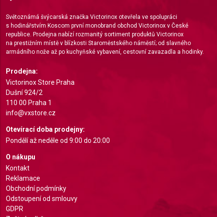
Use limited data to select advertising
Světoznámá švýcarská značka Victorinox otevřela ve spolupráci
Create profiles for personalised advertising
s hodinářstvím Koscom první monobrand obchod Victorinox v České
republice. Prodejna nabízí rozmanitý sortiment produktů Victorinox
Use profiles to select personalised
na prestižním místě v blízkosti Staroměstského náměstí; od slavného
advertising
armádního nože až po kuchyňské vybavení, cestovní zavazadla a hodinky.
Create profiles to personalise content
Prodejna:
Victorinox Store Praha
Use profiles to select personalised content
Dušní 924/2
110 00 Praha 1
Measure advertising performance
info@vxstore.cz
Otevírací doba prodejny:
Measure content performance
Pondělí až neděle od 9:00 do 20:00
Understand audiences through statistics or
O nákupu
combinations of data from different sources
Kontakt
Develop and improve services
Reklamace
Obchodní podmínky
Use limited data to select content
Odstoupení od smlouvy
GDPR
IAB Special Features: