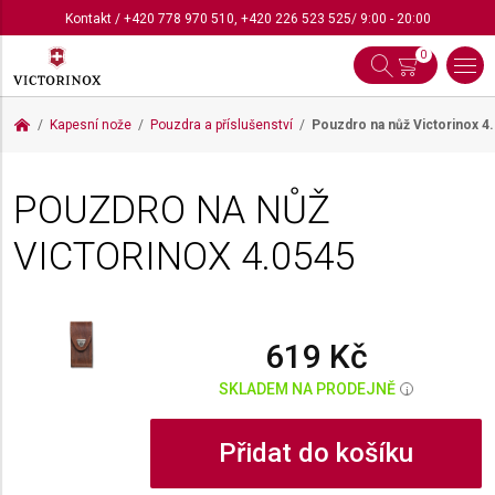
Kontakt
/
+420 778 970 510
,
+420 226 523 525
/ 9:00 - 20:00
0
Kapesní nože
Pouzdra a příslušenství
Pouzdro na nůž Victorinox
4
POUZDRO NA NŮŽ
VICTORINOX
4.0545
619 Kč
SKLADEM NA PRODEJNĚ
i
Přidat do košíku