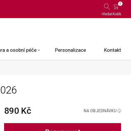
0
Hledat
Košík
ra a osobní péče
Personalizace
Kontakt
 Limited Edition
0026
N.O.X.
ce
890 Kč
NA OBJEDNÁVKU
i