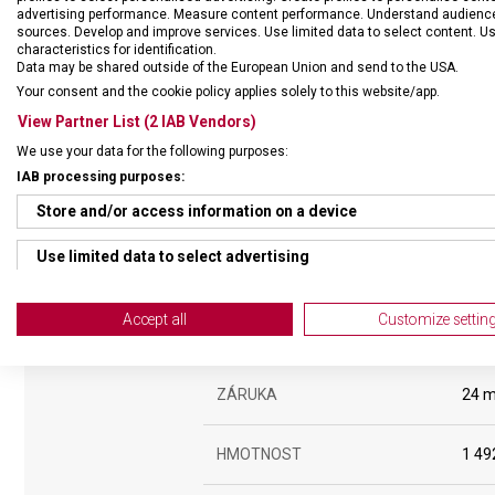
advertising performance. Measure content performance. Understand audiences 
sources. Develop and improve services. Use limited data to select content. U
characteristics for identification.
Data may be shared outside of the European Union and send to the USA.
Your consent and the cookie policy applies solely to this website/app.
View Partner List (2 IAB Vendors)
We use your data for the following purposes:
IAB processing purposes:
Store and/or access information on a device
Use limited data to select advertising
Create profiles for personalised advertising
Accept all
Customize settin
DRUH ZBOŽÍ
Kuch
Use profiles to select personalised advertising
Create profiles to personalise content
ZÁRUKA
24 m
Use profiles to select personalised content
HMOTNOST
1 49
Measure advertising performance