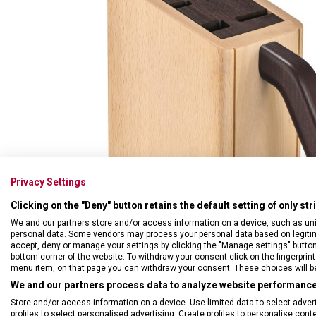
Swiss Card
Sady nožů
Všechno cestovní vybavení
Multifunkční kleště
Příbory
Všechny kapesní nože
Škrabky
Broušení nožů
Kované nože
Ostatní kuchyňské vybavení
Privacy Settings
Clicking on the "Deny" button retains the default setting of only st
We and our partners store and/or access information on a device, such as un
personal data. Some vendors may process your personal data based on legitimat
accept, deny or manage your settings by clicking the "Manage settings" button or
bottom corner of the website. To withdraw your consent click on the fingerprint 
menu item, on that page you can withdraw your consent. These choices will be 
We and our partners process data to analyze website performance 
Store and/or access information on a device. Use limited data to select adverti
profiles to select personalised advertising. Create profiles to personalise con