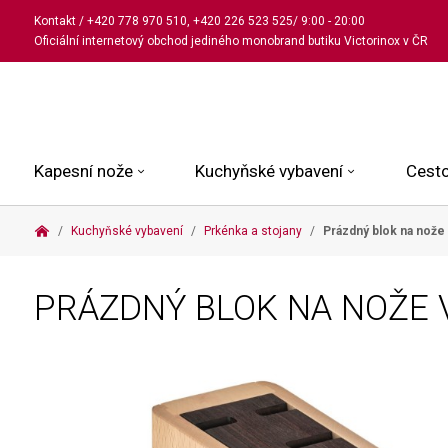
Kontakt
/
+420 778 970 510
,
+420 226 523 525
/ 9:00 - 20:00
Oficiální internetový obchod jediného monobrand butiku Victorinox v ČR
Kapesní nože
Kuchyňské vybavení
Cesto
Kuchyňské vybavení
Prkénka a stojany
Prázdný blok na nože
Malé kapesní nože
Kuchařské nože
Kabinové kufry
Dámské
Střední kapesní nože
Univerzální nože
Kufry k odbavení
Pánské
PRÁZDNÝ BLOK NA NOŽE 
Velké kapesní nože
Steakové nože
Batohy
Všechny hodinky
Pouzdra a příslušenství
Nože na pečivo
Aktovky a kabelky
Outdoorové nože
Struhadla a nůžky
Kosmetické taštičky
Zahradní nože
Prkénka a stojany
Tašky a ledvinky