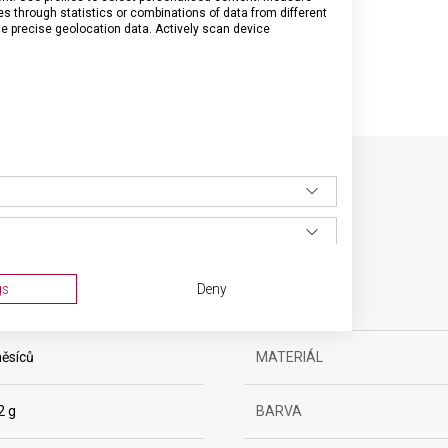
through statistics or combinations of data from different
se precise geolocation data. Actively scan device
SPECIFIKACE PRODUKTU
gs
Deny
yňské vybavení
VELIKOST
ěsíců
MATERIÁL
2 g
BARVA