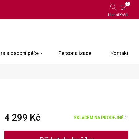
0
Hledat
Košík
ra a osobní péče
Personalizace
Kontakt
 Limited Edition
N.O.X.
ce
4 299 Kč
SKLADEM NA PRODEJNĚ
i