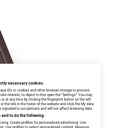
Onyx Black
I.N.O.X.
Airox
Wood
Journey 1884
Airox Advanced
Venture
Maverick
Mythic
Swiss Army
Spectra 3.0
Touring 2.0
Victoria Signature
Werks Traveler 7.0
rictly necessary cookies.
ique IDs in cookies and other browser storage to process
e interest, to object to this open the "Settings". You may
 at any time by clicking the fingerprint button on the left
or the link in the footer of the website and click the My data
signaled to our partners and will not affect browsing data.
and to do the following:
sing. Create profiles for personalised advertising. Use
tent. Use profiles to select personalised content. Measure