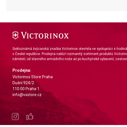
Measure content performance
Understand audiences through statistics or combinations of da
Develop and improve services
Use limited data to select content
Světoznámá švýcarská značka Victorinox otevřela ve spolupráci s hodi
IAB Special Features:
v České republice. Prodejna nabízí rozmanitý sortiment produktů Victorin
náměstí; od slavného armádního nože až po kuchyňské vybavení, cestovn
Use precise geolocation data
Prodejna:
Identify devices based on information actively requested
Victorinox Store Praha
Non-IAB processing purposes:
Dušní 924/2
110 00 Praha 1
Necessary
info@vxstore.cz
Performance
Functional
Advertising