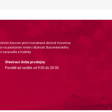
ta from different sources
nářstvím Koscom první monobrand obchod Victorinox
ox na prestižním místě v blízkosti Staroměstského
í zavazadla a hodinky.
Otevírací doba prodejny:
Pondělí až neděle od 9:00 do 20:00